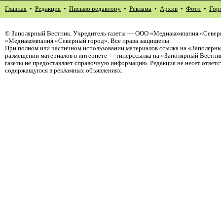
Главная
•
Редакция
•
Письмо редактору
•
Реклама
•
Архив
•
Фото
•
Гор
©
Заполярный Вестник
. Учредитель газеты — ООО «Медиакомпания «Северн
«Медиакомпания «Северный город». Все права защищены.
При полном или частичном использовании материалов ссылка на «Заполярны
размещении материалов в интернете — гиперссылка на «Заполярный Вестник
газеты не предоставляет справочную информацию. Редакция не несет ответ
содержащуюся в рекламных объявлениях.