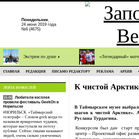
Понедельник
,
24 июня 2019 года
№6 (4675)
Экстрим по душе
«Легендарный» мат
ГЛАВНАЯ
РЕДАКЦИЯ
ПИСЬМО РЕДАКТОРУ
РЕКЛАМА
АРХИВ
К чистой Арктик
ЛЕНТА НОВОСТЕЙ
Любители косплея
15:00
провели фестиваль GeekOn в
Норильске
В Таймырском музее выбрали
шагов к чистой Арктике». 
#НОРИЛЬСК. «Таймырский
телеграф» – Словом geek когда-то
Руслана Турдагина.
называли ярмарочных чудаков,
которые выступали на потеху
Конкурсом был дан старт п
публике. Сейчас гиками называют
центр – Проектный офис разв
людей, очень сильно увлеченных
Ключевыми мероприятиями 