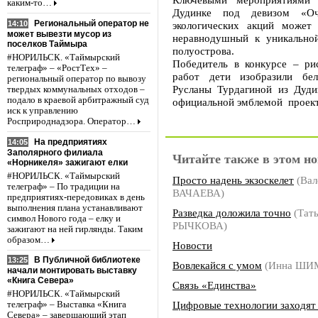
каким-то…
Дудинке под девизом «Оч
Региональный оператор не
14:10
экологических акций может
может вывезти мусор из
неравнодушный к уникально
поселков Таймыра
полуострова.
#НОРИЛЬСК. «Таймырский
Победитель в конкурсе – ри
телеграф» – «РостТех» –
работ дети изобразили бел
региональный оператор по вывозу
Русланы Турдагиной из Дуд
твердых коммунальных отходов –
подало в краевой арбитражный суд
официальной эмблемой проект
иск к управлению
Росприроднадзора. Оператор…
На предприятиях
14:05
Заполярного филиала
Читайте также в этом но
«Норникеля» зажигают елки
#НОРИЛЬСК. «Таймырский
Просто надень экзоскелет
(Вал
телеграф» – По традиции на
ВАЧАЕВА)
предприятиях-передовиках в день
выполнения плана устанавливают
Разведка доложила точно
(Тат
символ Нового года – елку и
РЫЧКОВА)
зажигают на ней гирлянды. Таким
образом…
Новости
В Публичной библиотеке
13:25
Вовлекайся с умом
(Инна ШИ
начали монтировать выставку
«Книга Севера»
Связь «Единства»
#НОРИЛЬСК. «Таймырский
Цифровые технологии заходят
телеграф» – Выставка «Книга
Севера» – завершающий этап