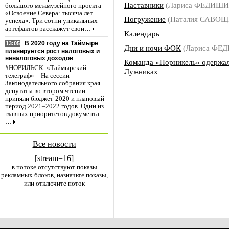
Наставники
(Лариса ФЕДИШИ
большого межмузейного проекта
«Освоение Севера: тысяча лет
Погружение
(Наталия САВОЩ
успеха». Три сотни уникальных
артефактов расскажут свои…
Календарь
В 2020 году на Таймыре
13:05
Дни и ночи ФОК
(Лариса ФЕ
планируется рост налоговых и
неналоговых доходов
Команда «Норникель» одержал
#НОРИЛЬСК. «Таймырский
Лужниках
телеграф» – На сессии
Законодательного собрания края
депутаты во втором чтении
приняли бюджет-2020 и плановый
период 2021–2022 годов. Один из
главных приоритетов документа –
…
Все новости
[stream=16]
в потоке отсутствуют показы
рекламных блоков, назначьте показы,
или отключите поток