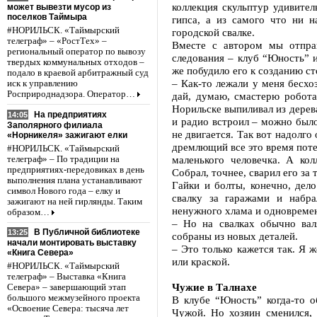
коллекция скульптур удивител
может вывезти мусор из
поселков Таймыра
гипса, а из самого что ни 
#НОРИЛЬСК. «Таймырский
городской свалке.
телеграф» – «РостТех» –
Вместе с автором мы отпра
региональный оператор по вывозу
следования – клуб “Юность” и
твердых коммунальных отходов –
же побудило его к созданию с
подало в краевой арбитражный суд
– Как-то лежали у меня бесхоз
иск к управлению
Росприроднадзора. Оператор…
дай, думаю, смастерю робот
Норильске выпиливал из дерева
На предприятиях
14:05
и радио встроил – можно было
Заполярного филиала
не двигается. Так вот надолго
«Норникеля» зажигают елки
дремлющий все это время потен
#НОРИЛЬСК. «Таймырский
маленького человечка. А кол
телеграф» – По традиции на
предприятиях-передовиках в день
Собрал, точнее, сварил его за 
выполнения плана устанавливают
Гайки и болты, конечно, де
символ Нового года – елку и
свалку за гаражами и набр
зажигают на ней гирлянды. Таким
ненужного хлама и одновреме
образом…
– Но на свалках обычно вал
В Публичной библиотеке
13:25
собраны из новых деталей.
начали монтировать выставку
– Это только кажется так. Я 
«Книга Севера»
или краской.
#НОРИЛЬСК. «Таймырский
телеграф» – Выставка «Книга
Чужие в Талнахе
Севера» – завершающий этап
большого межмузейного проекта
В клубе “Юность” когда-то о
«Освоение Севера: тысяча лет
Чужой. Но хозяин сменился, 