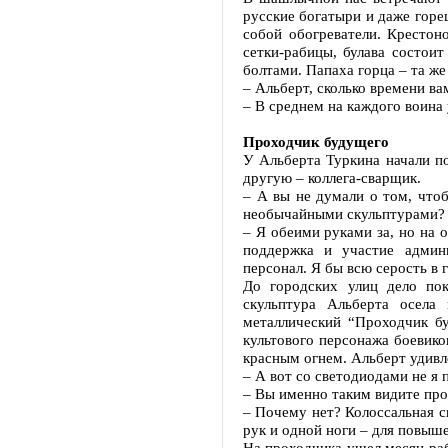
русские богатыри и даже горе
собой обогреватели. Крестон
сетки-рабицы, булава состои
болтами. Папаха горца – та же
– Альберт, сколько времени ва
– В среднем на каждого воина 
Проходчик будущего
У Альберта Туркина начали по
другую – коллега-сварщик.
– А вы не думали о том, чтоб
необычайными скульптурами?
– Я обеими руками за, но на 
поддержка и участие админ
персонал. Я бы всю серость в 
До городских улиц дело по
скульптура Альберта осела
металлический “Проходчик б
культового персонажа боевико
красным огнем. Альберт удивл
– А вот со светодиодами не я 
– Вы именно таким видите пр
– Почему нет? Колоссальная с
рук и одной ноги – для повыш
На проходчика ушел месяц рабо