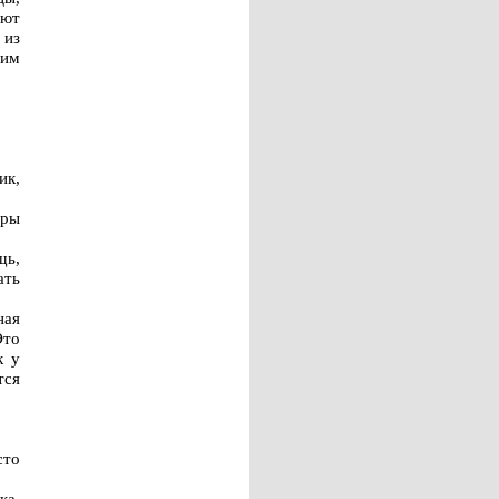
ают
 из
ним
ик,
оры
щь,
ать
ная
Это
к у
тся
сто
ка.