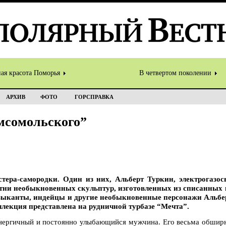
ная красота Поморья
В четвертом поколении
АРХИВ
ФОТО
ГОРСПРАВКА
мсомольского”
стера-самородки. Один из них, Альберт Туркин, электрогазо
отни необыкновенных скульптур, изготовленных из списанных 
ыканты, индейцы и другие необыкновенные персонажи Альбер
лекция представлена на рудничной турбазе “Мечта”.
энергичный и постоянно улыбающийся мужчина. Его весьма обшир