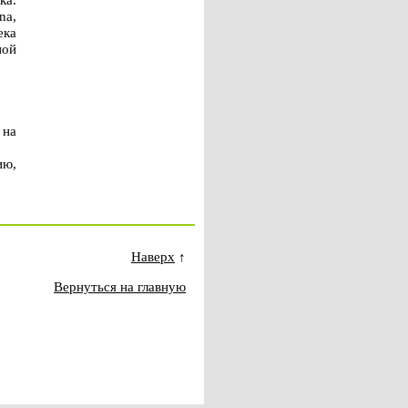
na,
ека
ной
 на
ию,
Наверх
↑
Вернуться на главную