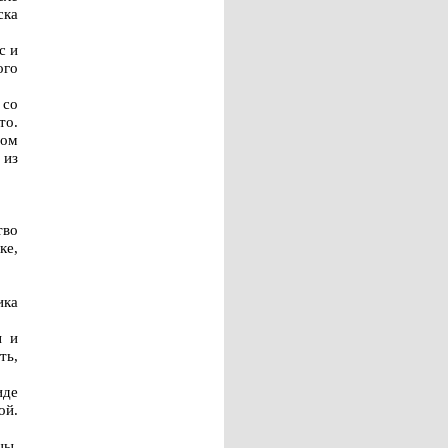
ска
с и
ого
 со
то.
ном
 из
тво
ке,
ика
ы и
ть,
иде
ой.
цы,