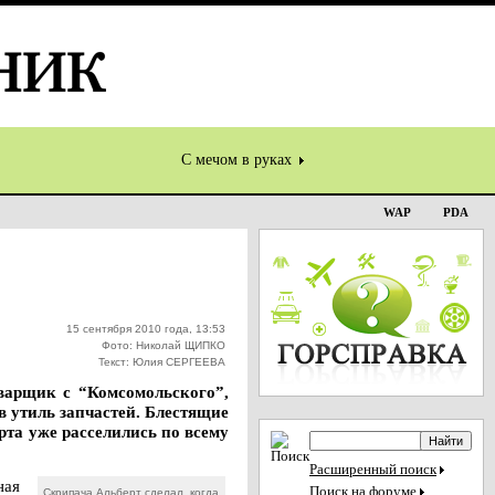
С мечом в руках
WAP
PDA
15 сентября 2010 года, 13:53
Фото: Николай ЩИПКО
Текст: Юлия СЕРГЕЕВА
сварщик с “Комсомольского”,
в утиль запчастей. Блестящие
та уже расселились по всему
Расширенный поиск
ная
Поиск на форуме
Скрипача Альберт сделал, когда