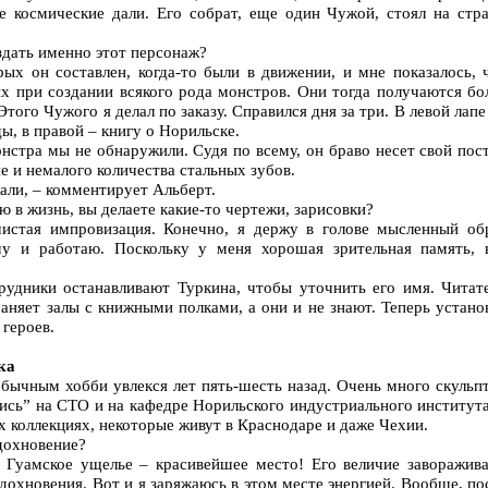
ие космические дали. Его собрат, еще один Чужой, стоял на стр
здать именно этот персонаж?
рых он составлен, когда-то были в движении, и мне показалось, 
их при создании всякого рода монстров. Они тогда получаются бо
ого Чужого я делал по заказу. Справился дня за три. В левой лапе
ы, в правой – книгу о Норильске.
нстра мы не обнаружили. Судя по всему, он браво несет свой пост
е и немалого количества стальных зубов.
вали, – комментирует Альберт.
ю в жизнь, вы делаете какие-то чертежи, зарисовки?
чистая импровизация. Конечно, я держу в голове мысленный об
у и работаю. Поскольку у меня хорошая зрительная память, 
рудники останавливают Туркина, чтобы уточнить его имя. Читат
аняет залы с книжными полками, а они и не знают. Теперь устано
 героев.
ка
обычным хобби увлекся лет пять-шесть назад. Очень много скульп
ись” на СТО и на кафедре Норильского индустриального института
х коллекциях, некоторые живут в Краснодаре и даже Чехии.
вдохновение?
 Гуамское ущелье – красивейшее место! Его величие заворажива
охновения. Вот и я заряжаюсь в этом месте энергией. Вообще, по