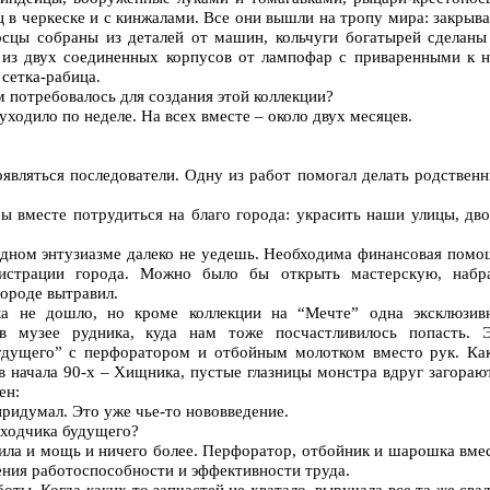
ц в черкеске и с кинжалами. Все они вышли на тропу мира: закрыв
осцы собраны из деталей от машин, кольчуги богатырей сделаны
т из двух соединенных корпусов от лампофар с приваренными к 
 сетка-рабица.
м потребовалось для создания этой коллекции?
уходило по неделе. На всех вместе – около двух месяцев.
являться последователи. Одну из работ помогал делать родственн
ы вместе потрудиться на благо города: украсить наши улицы, дв
одном энтузиазме далеко не уедешь. Необходима финансовая помо
истрации города. Можно было бы открыть мастерскую, набр
городе вытравил.
ка не дошло, но кроме коллекции на “Мечте” одна эксклюзив
 в музее рудника, куда нам тоже посчастливилось попасть. 
удущего” с перфоратором и отбойным молотком вместо рук. Ка
в начала 90-х – Хищника, пустые глазницы монстра вдруг загораю
ен:
придумал. Это уже чье-то нововведение.
оходчика будущего?
ила и мощь и ничего более. Перфоратор, отбойник и шарошка вме
ения работоспособности и эффективности труда.
ты. Когда каких-то запчастей не хватало, выручала все та же свал