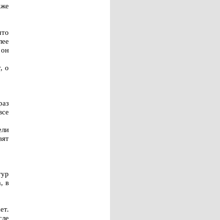
аже
что
лее
 он
, о
раз
все
ели
вят
тур
, в
ет.
сле