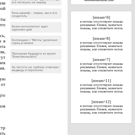
или
его потянуло на лирику
бой
Конь-шериф – левша, как и его
создатель
[stream=6]
кты
в потоке отсутствуют показы
что
рекламных блоков, назначьте
Козел-интеллигент ждет
показы, или отключите поток
одиноких дам
сь,
[stream=8]
ы в
Коллекцию с “Мечты” дополнил
в потоке отсутствуют показы
горец в папахе
ота
рекламных блоков, назначьте
показы, или отключите поток
ли,
Проходчик будущего из музея
тут
“Комсомольского”
[stream=7]
аек
в потоке отсутствуют показы
ня.
За чистоту на турбазе отвечают
рекламных блоков, назначьте
медведь и поросенок
показы, или отключите поток
шую
[stream=11]
 от
в потоке отсутствуют показы
рекламных блоков, назначьте
показы, или отключите поток
дто
[stream=12]
ком
в потоке отсутствуют показы
рекламных блоков, назначьте
показы, или отключите поток
стр
ать