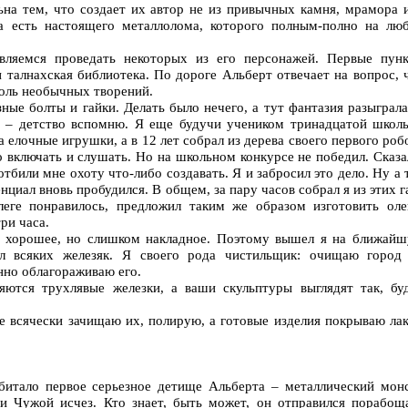
ьна тем, что создает их автор не из привычных камня, мрамора 
на есть настоящего металлолома, которого полным-полно на лю
вляемся проведать некоторых из его персонажей. Первые пун
 талнахская библиотека. По дороге Альберт отвечает на вопрос, 
толь необычных творений.
ные болты и гайки. Делать было нечего, а тут фантазия разыграла
а – детство вспомню. Я еще будучи учеником тринадцатой школ
 елочные игрушки, а в 12 лет собрал из дерева своего первого роб
 включать и слушать. Но на школьном конкурсе не победил. Сказа
 отбили мне охоту что-либо создавать. Я и забросил это дело. Ну а 
циал вновь пробудился. В общем, за пару часов собрал я из этих г
леге понравилось, предложил таким же образом изготовить оле
три часа.
ло хорошее, но слишком накладное. Поэтому вышел я на ближай
ал всяких железяк. Я своего рода чистильщик: очищаю город
нно облагораживаю его.
яются трухлявые железки, а ваши скульптуры выглядят так, бу
же всячески зачищаю их, полирую, а готовые изделия покрываю ла
битало первое серьезное детище Альберта – металлический мон
и Чужой исчез. Кто знает, быть может, он отправился порабощ