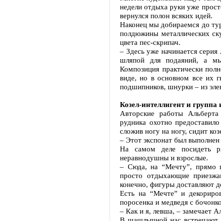
недели отдыха руки уже просто
вернулся полон всяких идей.
Наконец мы добираемся до тур
полдюжины металлических ску
цвета пес-скрипач.
– Здесь уже начинается серия
шляпой для подаяний, а мы
Композиция практически полн
виде, но в основном все их г
подшипников, шнурки – из эле
Козел-интеллигент и группа
Авторские работы Альберта
рудника охотно предоставило
сложив ногу на ногу, сидит коз
– Этот экспонат был выполнен
На самом деле посидеть р
неравнодушны и взрослые.
– Сюда, на “Мечту”, прямо 
просто отдыхающие приезжа
конечно, фигуры доставляют де
Есть на “Мечте” и декориро
поросенка и медведя с бочонк
– Как и я, левша, – замечает А
В шашлычной нас встречают 