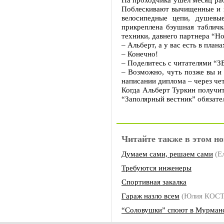
Поблескивают вычищенные и в
велосипедные цепи, душевы
прикреплена бэушная таблич
техники, давнего партнера “Но
– Альберт, а у вас есть в пла
– Конечно!
– Поделитесь с читателями “З
– Возможно, чуть позже вы и 
написании диплома – через че
Когда Альберт Туркин получит
“Заполярный вестник” обязател
Читайте также в этом но
Думаем сами, решаем сами
(Е
Требуются инженеры
Спортивная закалка
Гараж назло всем
(Юлия КОС
“Соловушки” споют в Мурман