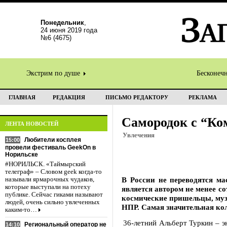
Понедельник
,
24 июня 2019 года
№6 (4675)
Экстрим по душе
Бесконеч
ГЛАВНАЯ
РЕДАКЦИЯ
ПИСЬМО РЕДАКТОРУ
РЕКЛАМА
Самородок с “Ко
ЛЕНТА НОВОСТЕЙ
Увлечения
Любители косплея
15:00
провели фестиваль GeekOn в
Норильске
#НОРИЛЬСК. «Таймырский
телеграф» – Словом geek когда-то
В России не переводятся ма
называли ярмарочных чудаков,
которые выступали на потеху
является автором не менее с
публике. Сейчас гиками называют
космические пришельцы, муз
людей, очень сильно увлеченных
НПР. Самая значительная кол
каким-то…
36-летний Альберт Туркин – 
Региональный оператор не
14:10