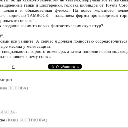
ыдраенные гайки и шестеренки, головка цилиндра от Toyota Coro
е шланги и обыкновенная фляжка. На поясе железного челов
ка с надписью TAMROCK – названием фирмы-производителя гор
рильского никеля”.
нах создание каких-то новых фантастических скульптур?
В”.
сами все увидите. А сейчас я должен полностью сосредоточиться
тыре месяца у меня защита.
 специальность горного инженера, а затем пополнит свою коллекц
ьно заглянет к нему снова.
0
мере:
лена ПОПОВА)
ТИКОВА)
ске
(Юлия КОСТИКОВА)