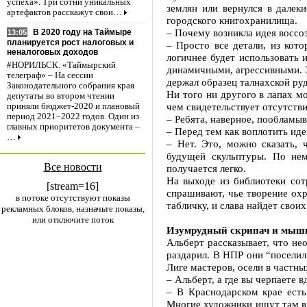
успеха». Три сотни уникальных
землян или вернулся в далек
артефактов расскажут свои…
городского книгохранилища.
– Почему возникла идея воссо
В 2020 году на Таймыре
13:05
планируется рост налоговых и
– Просто все детали, из кото
неналоговых доходов
логичнее будет использовать 
#НОРИЛЬСК. «Таймырский
динамичными, агрессивными. Эт
телеграф» – На сессии
держал образец талнахской руд
Законодательного собрания края
Ни того ни другого в лапах мо
депутаты во втором чтении
чем свидетельствует отсутстви
приняли бюджет-2020 и плановый
период 2021–2022 годов. Один из
– Ребята, наверное, пообламы
главных приоритетов документа –
– Перед тем как воплотить иде
…
– Нет. Это, можно сказать, 
будущей скульптуры. По нем
Все новости
получается легко.
На выходе из библиотеки сот
[stream=16]
спрашивают, чье творение охр
в потоке отсутствуют показы
табличку, и слава найдет своих
рекламных блоков, назначьте показы,
или отключите поток
Изумрудный скрипач и мыш
Альберт рассказывает, что не
раздарил. В НПР они “поселил
Лиге мастеров, осели в частны
– Альберт, а где вы черпаете 
– В Краснодарском крае есть
Многие художники ищут там вд