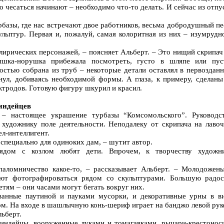
 чесаться начинают – необходимо что-то делать. И сейчас из отпу
базы, где нас встречают двое работников, весьма добродушный пе
льптур. Первая и, пожалуй, самая колоритная из них – изумрудн
 лирических персонажей, – поясняет Альберт. – Это нищий скрипач
шка-норушка прибежала посмотреть, густо в шляпе или пус
остью собрана из труб – некоторые детали оставлял в первоздан
нул, добиваясь необходимой формы. А глаза, к примеру, сделаны
ктродов. Готовую фигуру шкурил и красил.
 индейцев
 – настоящее украшение турбазы “Комсомольского”. Руководс
 художнику поле деятельности. Неподалеку от скрипача на лавоч
ел-интеллигент.
 специально для одиноких дам, – шутит автор.
ядом с козлом любят дети. Впрочем, к творчеству художн
паломничество какое-то, – рассказывает Альберт. – Молодожен
ют фотографироваться рядом со скульптурами. Большую радос
тям – они часами могут бегать вокруг них.
ванные паутиной и пауками мусорки, и декоративные урны в в
ом. На входе в шашлычную конь-шериф играет на банджо левой рук
льберт.
индейцы, вооруженные луками и томагавками, рыцари-крестонос