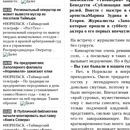
каким-то…
Бенедетти «Сублимация люб
ролей. Вместе с маэстро в 
Региональный оператор не
14:10
может вывезти мусор из
артисткаМарина Зудина и
поселков Таймыра
Егоров. Журналисты «Запо
#НОРИЛЬСК. «Таймырский
которые прошли в субботу и
телеграф» – «РостТех» –
актера о его первых впечатл
региональный оператор по вывозу
твердых коммунальных отходов –
На встречу с журналистами по
подало в краевой арбитражный суд
без супруги.
иск к управлению
Росприроднадзора. Оператор…
– Киноартистки очень ревнив
соло, – а поскольку в таких 
вызывает недоумение. Но я буд
На предприятиях
14:05
– Вы уже бывали в нашем г
Заполярного филиала
– Нет, в Норильске я впер
«Норникеля» зажигают елки
приходилось. Около тридцати 
#НОРИЛЬСК. «Таймырский
телеграф» – По традиции на
гостях у легендарного пев
предприятиях-передовиках в день
довольно смутные, поэтому в 
выполнения плана устанавливают
было интересно. Впечатления 
символ Нового года – елку и
«край суровых, мужественных 
зажигают на ней гирлянды. Таким
озер с высоты самолета, на
образом…
только подземной кладовой
В Публичной библиотеке
13:25
представить, сколько здесь во
начали монтировать выставку
что-то завораживающее. Во
«Книга Севера»
кратковременностью моего зд
#НОРИЛЬСК. «Таймырский
ландшафтах возникает вопрос 
телеграф» – Выставка «Книга