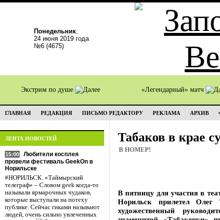
Понедельник
,
24 июня 2019 года
№6 (4675)
Экстрим по душе
«Легендарный» матч
ГЛАВНАЯ
РЕДАКЦИЯ
ПИСЬМО РЕДАКТОРУ
РЕКЛАМА
АРХИВ
Табаков в крае с
ЛЕНТА НОВОСТЕЙ
В НОМЕР!
Любители косплея
15:00
провели фестиваль GeekOn в
Норильске
#НОРИЛЬСК. «Таймырский
телеграф» – Словом geek когда-то
В пятницу для участия в те
называли ярмарочных чудаков,
которые выступали на потеху
Норильск прилетел Олег 
публике. Сейчас гиками называют
художественный руководи
людей, очень сильно увлеченных
знаменитой «Табакерки» 