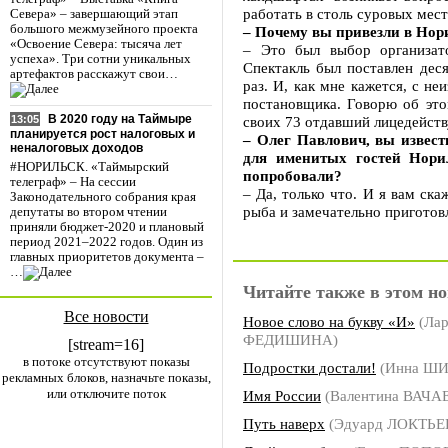
работать в столь суровых мес
Севера» – завершающий этап
большого межмузейного проекта
– Почему вы привезли в Но
«Освоение Севера: тысяча лет
– Это был выбор организато
успеха». Три сотни уникальных
Спектакль был поставлен деся
артефактов расскажут свои…
раз. И, как мне кажется, с не
постановщика. Говорю об это
В 2020 году на Таймыре
своих 73 отдавший лицедейств
13:05
планируется рост налоговых и
– Олег Павлович, вы извес
неналоговых доходов
для именитых гостей Нори
#НОРИЛЬСК. «Таймырский
попробовали?
телеграф» – На сессии
– Да, только что. И я вам ска
Законодательного собрания края
рыба и замечательно приготов
депутаты во втором чтении
приняли бюджет-2020 и плановый
период 2021–2022 годов. Один из
главных приоритетов документа –
…
Читайте также в этом но
Все новости
Новое слово на букву «И»
(Лар
ФЕДИШИНА)
[stream=16]
в потоке отсутствуют показы
Подростки достали!
(Инна Ш
рекламных блоков, назначьте показы,
или отключите поток
Имя России
(Валентина ВАЧА
Путь наверх
(Эдуард ЛОКТЬЕ