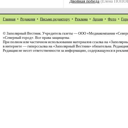
Двойная победа
(Елена ПОПО
Главная
•
Редакция
•
Письмо редактору
•
Реклама
•
Архив
•
Фото
•
Гор
©
Заполярный Вестник
. Учредитель газеты — ООО «Медиакомпания «Север
«Северный город». Все права защищены.
При полном или частичном использовании материалов ссылка на «Заполярны
в интернете — гиперссылка на «Заполярный Вестник» обязательна. Редакци
Редакция не несет ответственности за информацию, содержащуюся в реклам