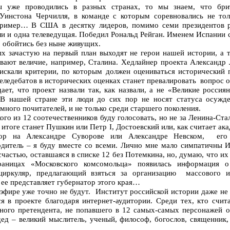
ы уже проводились в разных странах, то мы знаем, что бр
инстона Черчилля, в команде с которым соревновались не то
пример… В США в десятку лидеров, помимо семи президентов р
ли и одна телеведущая. Победил Рональд Рейган. Именем Испании
 обойтись без ныне живущих.
х зачастую на первый план выходят не герои нашей истории, а те
вают величие, например, Сталина. Хедлайнер проекта Александр
ы искали критерии, по которым должен оцениваться исторически
 теледебатов в исторических оценках станет превалировать вопрос
ет, что проект назвали так, как назвали, а не «Великие россия
 В нашей стране эти люди до сих пор не носят статуса осужд
 много почитателей, и не только среди старшего поколения.
кого из 12 соотечественников буду голосовать, но не за Ленина-Ст
 итоге станет Пушкин или Петр I, Достоевский или, как считает ак
бор на Александре Суворове или Александре Невском, его
итель – я буду вместе со всеми. Лично мне мало симпатичны И
к счастью, оставшаяся в списке 12 без Потемкина, но, думаю, что и
аницах «Московского комсомольца» появилась информация о
циркуляр, предлагающий взяться за организацию массового ин
 ее представляет губернатор этого края…
эфире уже точно не будут. Институт российской истории даже не
я в проекте благодаря интернет-аудитории. Среди тех, кто счи
ного претендента, не попавшего в 12 самых-самых персонажей о
ед – великий мыслитель, ученый, философ, богослов, священник,