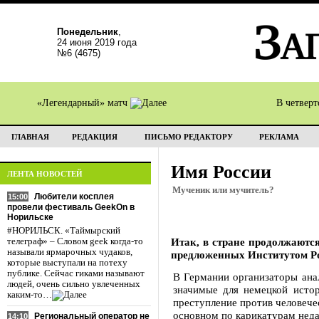
Понедельник
,
24 июня 2019 года
№6 (4675)
«Легендарный» матч
В четвер
ГЛАВНАЯ
РЕДАКЦИЯ
ПИСЬМО РЕДАКТОРУ
РЕКЛАМА
Имя России
ЛЕНТА НОВОСТЕЙ
Мученик или мучитель?
Любители косплея
15:00
провели фестиваль GeekOn в
Норильске
#НОРИЛЬСК. «Таймырский
Итак, в стране продолжаютс
телеграф» – Словом geek когда-то
называли ярмарочных чудаков,
предложенных Институтом Рос
которые выступали на потеху
публике. Сейчас гиками называют
В Германии организаторы анал
людей, очень сильно увлеченных
значимые для немецкой исто
каким-то…
преступление против человече
основном по карикатурам нед
Региональный оператор не
14:10