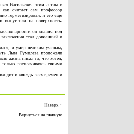
авел Васильевич этим летом в
 как считает сам профессор
нно герметизирован, и его еще
о выпустили на поверхность.
 пассионарности он «нашел под
 заключения стал довоенный и
мился, и умер великим ученым,
уть Льва Гумилева провожали
всю жизнь писал то, что хотел,
 только расплачиваясь своими
входит и «вождь всех времен и
Наверх
↑
Вернуться на главную