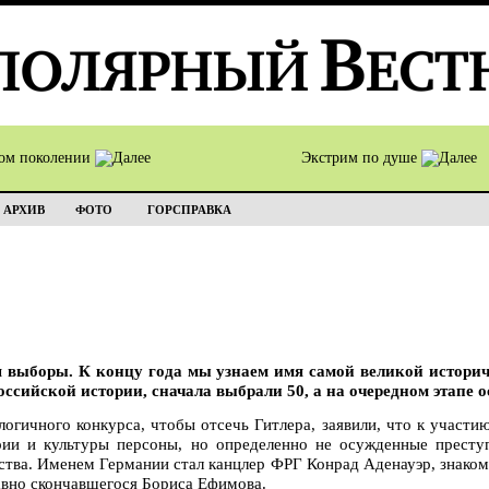
том поколении
Экстрим по душе
АРХИВ
ФОТО
ГОРСПРАВКА
я выборы. К концу года мы узнаем имя самой великой историч
сийской истории, сначала выбрали 50, а на очередном этапе о
огичного конкурса, чтобы отсечь Гитлера, заявили, что к участи
рии и культуры персоны, но определенно не осужденные прест
ства. Именем Германии стал канцлер ФРГ Конрад Аденауэр, знако
авно скончавшегося Бориса Ефимова.