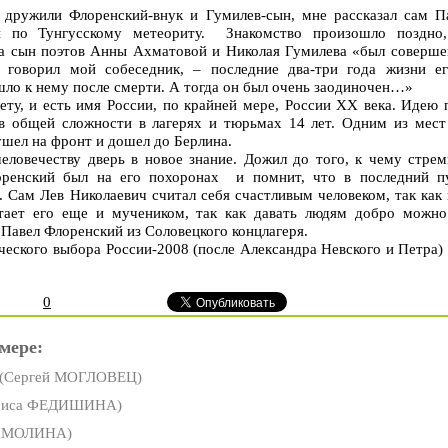
 дружили Флоренский-внук и Гумилев-сын, мне рассказал сам П
и по Тунгусскому метеориту. Знакомство произошло поздно,
гда сын поэтов Анны Ахматовой и Николая Гумилева «был соверше
 говорил мой собеседник, – последние два-три года жизни ег
ло к нему после смерти. А тогда он был очень заодиночен…»
ету, и есть имя России, по крайней мере, России ХХ века. Идею
 в общей сложности в лагерях и тюрьмах 14 лет. Одним из мест
ушел на фронт и дошел до Берлина.
еловечеству дверь в новое знание. Дожил до того, к чему стре
оренский был на его похоронах и помнит, что в последний п
. Сам Лев Николаевич считал себя счастливым человеком, так как 
итает его еще и мучеником, так как давать людям добро можно
Павел Флоренский из Соловецкого концлагеря.
ческого выбора России-2008 (после Александра Невского и Петра) 
0
мере:
(Сергей МОГЛОВЕЦ)
риса ФЕДИШИНА)
ИМОЛИНА)