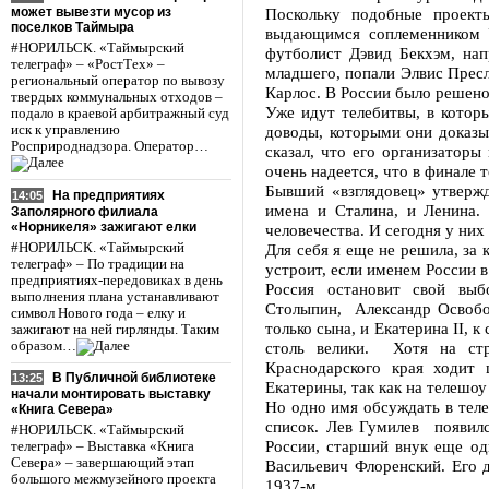
может вывезти мусор из
Поскольку подобные проект
поселков Таймыра
выдающимся соплеменником У
#НОРИЛЬСК. «Таймырский
футболист Дэвид Бекхэм, на
телеграф» – «РостТех» –
младшего, попали Элвис Прес
региональный оператор по вывозу
Карлос. В России было решено
твердых коммунальных отходов –
Уже идут телебитвы, в которы
подало в краевой арбитражный суд
иск к управлению
доводы, которыми они доказы
Росприроднадзора. Оператор…
сказал, что его организатор
очень надеется, что в финале
Бывший «взглядовец» утвержда
На предприятиях
14:05
имена и Сталина, и Ленина.
Заполярного филиала
«Норникеля» зажигают елки
человечества. И сегодня у них
#НОРИЛЬСК. «Таймырский
Для себя я еще не решила, за 
телеграф» – По традиции на
устроит, если именем России в
предприятиях-передовиках в день
Россия остановит свой вы
выполнения плана устанавливают
Столыпин, Александр Освобод
символ Нового года – елку и
только сына, и Екатерина II, 
зажигают на ней гирлянды. Таким
образом…
столь велики. Хотя на стр
Краснодарского края ходит 
В Публичной библиотеке
13:25
Екатерины, так как на телешоу
начали монтировать выставку
Но одно имя обсуждать в теле
«Книга Севера»
список. Лев Гумилев появилс
#НОРИЛЬСК. «Таймырский
России, старший внук еще од
телеграф» – Выставка «Книга
Севера» – завершающий этап
Васильевич Флоренский. Его д
большого межмузейного проекта
1937-м.