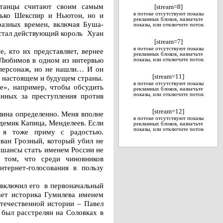
итанцы считают своим самым
[stream=8]
лько Шекспир и Ньютон, но и
в потоке отсутствуют показы
рекламных блоков, назначьте
азных времен, включая Буша-
показы, или отключите поток
 стал действующий король Хуан
[stream=7]
в потоке отсутствуют показы
, кто их представляет, вернее
рекламных блоков, назначьте
 Любимов в одном из интервью
показы, или отключите поток
й персонаж, но не нашли… И он
[stream=11]
 о настоящем и будущем страны.
в потоке отсутствуют показы
не», например, чтобы обсудить
рекламных блоков, назначьте
енных за преступления против
показы, или отключите поток
[stream=12]
алина определенно. Меня вполне
в потоке отсутствуют показы
адемик Капица, Менделеев. Если
рекламных блоков, назначьте
показы, или отключите поток
 я тоже приму с радостью.
ван Грозный, который убил не
х шансы стать именем России не
 том, что среди чиновников
тернет-голосования в пользу
 включил его в первоначальный
тает историка Гумилева именем
течественной истории – Павел
 был расстрелян на Соловках в