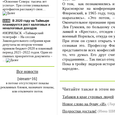
«Освоение Севера: тысяча лет
О том, как познакомились и
успеха». Три сотни уникальных
Красноярске на конференци
артефактов расскажут свои…
Флоренский, в 1965 году, то
шарахались». «Это потом, –
В 2020 году на Таймыре
13:05
Окончательное признание приш
планируется рост налоговых и
Лев Гумилев, по большому сч
неналоговых доходов
лавкой в «Крестах», отсидев
#НОРИЛЬСК. «Таймырский
военный Норильск, откуда он 
телеграф» – На сессии
При этом он сумел открыть ч
Законодательного собрания края
депутаты во втором чтении
сознавая это. Профессор Фл
приняли бюджет-2020 и плановый
представители всех конфессий
период 2021–2022 годов. Один из
то, что думал. Его друг сч
главных приоритетов документа –
страданиями… Так писал отец 
…
Пока в тройку лидеров истори
народов».
Все новости
[stream=16]
в потоке отсутствуют показы
рекламных блоков, назначьте показы,
Читайте также в этом но
или отключите поток
Табаков в крае суровых людей
Новое слово на букву «И»
(Ла
Подростки достали!
(Инна Ш