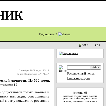
Гуд кёрлинг!
WAP
PDA
5 ноября 2008 года, 15:17
Расширенный поиск
Текст: Валентина ВАЧАЕВА
Поиск на форуме
еской личности. Из 500 имен,
ставили 12.
ю допускаются только важные и
[stream=6]
упники или люди, совершившие
в потоке отсутствуют показы
рекламных блоков, назначьте
мый моему поколению россиян в
показы, или отключите поток