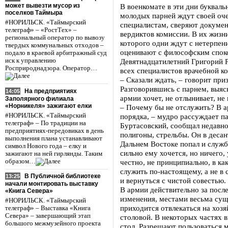
может вывезти мусор из
В военкомате в эти дни букваль
поселков Таймыра
молодых парней ждут своей оч
#НОРИЛЬСК. «Таймырский
специалистам, сверяют докумен
телеграф» – «РостТех» –
вердиктов комиссии. В их жизн
региональный оператор по вывозу
которого одни ждут с нетерпени
твердых коммунальных отходов –
оценивают с философским споко
подало в краевой арбитражный суд
иск к управлению
Девятнадцатилетний Григорий 
Росприроднадзора. Оператор…
всех специалистов врачебной 
– Сказали ждать, – говорит при
Разговорившись с парнем, выяс
На предприятиях
14:05
армии хочет, не отлынивает, не 
Заполярного филиала
«Норникеля» зажигают елки
– Почему бы не отслужить? В а
#НОРИЛЬСК. «Таймырский
порядка, – мудро рассуждает п
телеграф» – По традиции на
Буртасовский, сообщал недавно
предприятиях-передовиках в день
полигоны, стрельбы. Он в деса
выполнения плана устанавливают
Дальнем Востоке попал и служб
символ Нового года – елку и
сильно ему хочется, но ничего, 
зажигают на ней гирлянды. Таким
образом…
честно, не принципиально, в ка
служить по-настоящему, а не в 
В Публичной библиотеке
13:25
и вернуться с чистой совестью.
начали монтировать выставку
В армии действительно за посл
«Книга Севера»
изменения, местами весьма су
#НОРИЛЬСК. «Таймырский
приходится отвлекаться на хоз
телеграф» – Выставка «Книга
Севера» – завершающий этап
столовой. В некоторых частях 
большого межмузейного проекта
стол. Разрешают пользоваться 