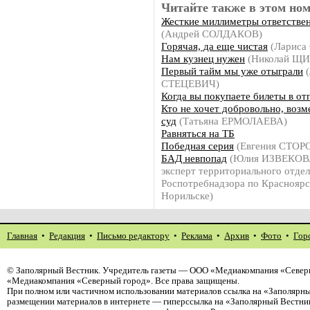
Читайте также в этом ном
Жесткие миллиметры ответстве
(Андрей СОЛДАКОВ)
Горячая, да еще чистая
(Ларис
Нам кузнец нужен
(Николай Щ
Первый тайм мы уже отыграли
(
СТЕЦЕВИЧ)
Когда вы покупаете билеты в от
Кто не хочет добровольно, возм
суд
(Татьяна ЕРМОЛАЕВА)
Равняться на ТБ
Победная серия
(Евгения СТО
БАД невпопад
(Юлия ИЗВЕКОВА,
эксперт территориального отдел
Роспотребнадзора по Красноярск
Норильске)
Главная
•
Редакция
•
Письмо редактору
•
Реклама
•
Архив
•
Фото
•
Гор
©
Заполярный Вестник
. Учредитель газеты — ООО «Медиакомпания «Северн
«Медиакомпания «Северный город». Все права защищены.
При полном или частичном использовании материалов ссылка на «Заполярны
размещении материалов в интернете — гиперссылка на «Заполярный Вестник