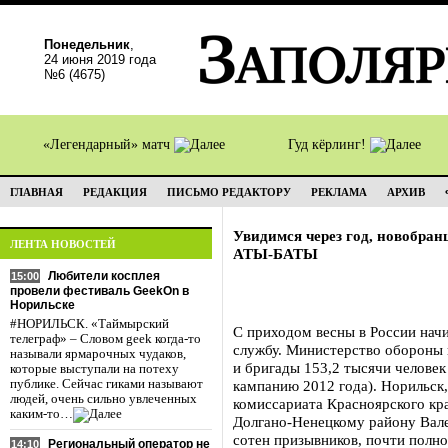
Понедельник
,
24 июня 2019 года
№6 (4675)
«Легендарный» матч
Гуд кёрлинг!
ГЛАВНАЯ
РЕДАКЦИЯ
ПИСЬМО РЕДАКТОРУ
РЕКЛАМА
АРХИВ
Увидимся через год, новобран
ЛЕНТА НОВОСТЕЙ
АТЫ-БАТЫ
Любители косплея
15:00
провели фестиваль GeekOn в
Норильске
#НОРИЛЬСК. «Таймырский
С приходом весны в России нач
телеграф» – Словом geek когда-то
службу. Министерство обороны 
называли ярмарочных чудаков,
и бригады 153,2 тысячи человек
которые выступали на потеху
публике. Сейчас гиками называют
кампанию 2012 года). Норильск
людей, очень сильно увлеченных
комиссариата Красноярского кр
каким-то…
Долгано-Ненецкому району Валер
сотен призывников, почти полн
Региональный оператор не
14:10