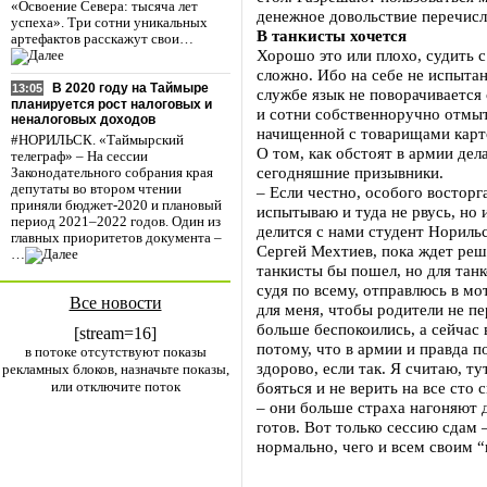
«Освоение Севера: тысяча лет
денежное довольствие перечисл
успеха». Три сотни уникальных
В танкисты хочется
артефактов расскажут свои…
Хорошо это или плохо, судить 
сложно. Ибо на себе не испытан
В 2020 году на Таймыре
13:05
службе язык не поворачивается 
планируется рост налоговых и
и сотни собственноручно отмыт
неналоговых доходов
начищенной с товарищами карто
#НОРИЛЬСК. «Таймырский
О том, как обстоят в армии дел
телеграф» – На сессии
сегодняшние призывники.
Законодательного собрания края
депутаты во втором чтении
– Если честно, особого восторг
приняли бюджет-2020 и плановый
испытываю и туда не рвусь, но и
период 2021–2022 годов. Один из
делится с нами студент Нориль
главных приоритетов документа –
Сергей Мехтиев, пока ждет реше
…
танкисты бы пошел, но для танк
судя по всему, отправлюсь в мо
Все новости
для меня, чтобы родители не пе
больше беспокоились, а сейчас
[stream=16]
потому, что в армии и правда п
в потоке отсутствуют показы
здорово, если так. Я считаю, т
рекламных блоков, назначьте показы,
или отключите поток
бояться и не верить на все ст
– они больше страха нагоняют 
готов. Вот только сессию сдам 
нормально, чего и всем своим “