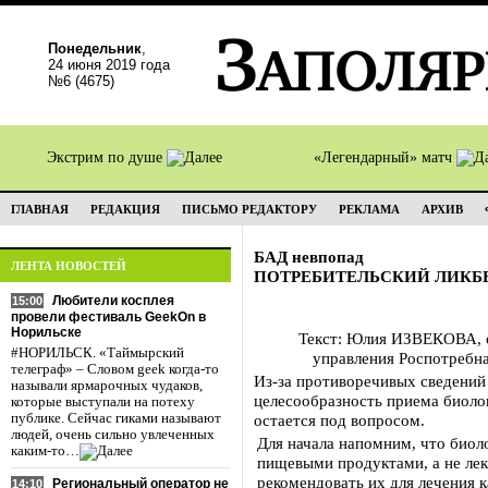
Понедельник
,
24 июня 2019 года
№6 (4675)
Экстрим по душе
«Легендарный» матч
ГЛАВНАЯ
РЕДАКЦИЯ
ПИСЬМО РЕДАКТОРУ
РЕКЛАМА
АРХИВ
БАД невпопад
ЛЕНТА НОВОСТЕЙ
ПОТРЕБИТЕЛЬСКИЙ ЛИКБ
Любители косплея
15:00
провели фестиваль GeekOn в
Норильске
Текст: Юлия ИЗВЕКОВА, с
#НОРИЛЬСК. «Таймырский
управления Роспотребна
телеграф» – Словом geek когда-то
Из-за противоречивых сведений
называли ярмарочных чудаков,
целесообразность приема биоло
которые выступали на потеху
публике. Сейчас гиками называют
остается под вопросом.
людей, очень сильно увлеченных
Для начала напомним, что биол
каким-то…
пищевыми продуктами, а не ле
рекомендовать их для лечения 
Региональный оператор не
14:10