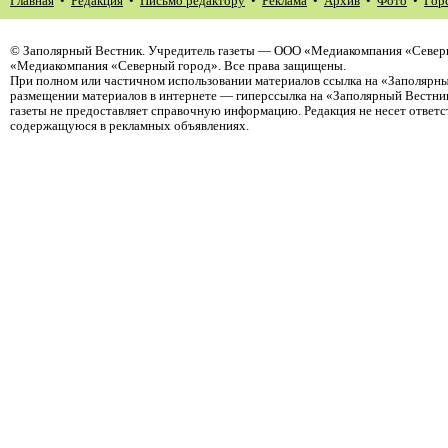
Главная
•
Редакция
•
Письмо редактору
•
Реклама
•
Архив
•
Фото
•
Гор
©
Заполярный Вестник
. Учредитель газеты — ООО «Медиакомпания «Северн
«Медиакомпания «Северный город». Все права защищены.
При полном или частичном использовании материалов ссылка на «Заполярны
размещении материалов в интернете — гиперссылка на «Заполярный Вестник
газеты не предоставляет справочную информацию. Редакция не несет ответ
содержащуюся в рекламных объявлениях.