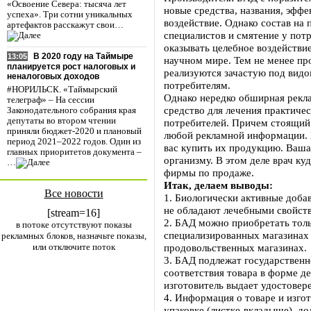
«Освоение Севера: тысяча лет
новые средства, названия, эфф
успеха». Три сотни уникальных
воздействие. Однако состав на
артефактов расскажут свои…
специалистов и смятение у пот
оказывать целебное воздействи
В 2020 году на Таймыре
13:05
научном мире. Тем не менее п
планируется рост налоговых и
реализуются зачастую под вид
неналоговых доходов
потребителям.
#НОРИЛЬСК. «Таймырский
Однако нередко обширная рекл
телеграф» – На сессии
средство для лечения практичес
Законодательного собрания края
депутаты во втором чтении
потребителей. Причем стоящий 
приняли бюджет-2020 и плановый
любой рекламной информации. В
период 2021–2022 годов. Один из
вас купить их продукцию. Ваша
главных приоритетов документа –
организму. В этом деле врач к
…
фирмы по продаже.
Итак, делаем выводы:
Все новости
1. Биологически активные доба
не обладают лечебными свойст
[stream=16]
2. БАД можно приобретать толь
в потоке отсутствуют показы
специализированных магазинах 
рекламных блоков, назначьте показы,
или отключите поток
продовольственных магазинах.
3. БАД подлежат государствен
соответствия товара в форме д
изготовитель выдает удостовере
4. Информация о товаре и изгот
упаковке (листке-вкладыше), д