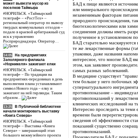
может вывезти мусор из
БАД к пище являются источник
поселков Таймыра
или минерального происхожден
#НОРИЛЬСК. «Таймырский
незаменимым факторам питания
телеграф» – «РостТех» –
природного происхождения, так
региональный оператор по вывозу
биотехнологическими или хими
твердых коммунальных отходов –
соединения должны иметь разр
подало в краевой арбитражный суд
иск к управлению
полученное в установленном по
Росприроднадзора. Оператор…
БАД старательно маскируются п
те же лекарственные формы (таб
упаковки, даже названия напом
На предприятиях
14:05
интересное, что многие БАД як
Заполярного филиала
«Норникеля» зажигают елки
этом, как заявляют производит
#НОРИЛЬСК. «Таймырский
самых разных заболеваний.
телеграф» – По традиции на
В медицине существует “правил
предприятиях-передовиках в день
тем больше у него побочных эф
выполнения плана устанавливают
супернатурального ингредиента
символ Нового года – елку и
противопоказание – индивидуа
зажигают на ней гирлянды. Таким
образом…
противопоказаний у лекарствен
клинических исследований на ты
В Публичной библиотеке
13:25
Интересно проследить за теми
начали монтировать выставку
времени были перерегистрирова
«Книга Севера»
сведения об эффективности ста
#НОРИЛЬСК. «Таймырский
показаний существенно сокраща
телеграф» – Выставка «Книга
Севера» – завершающий этап
противопоказаний.
большого межмузейного проекта
Производители БАД с поразите