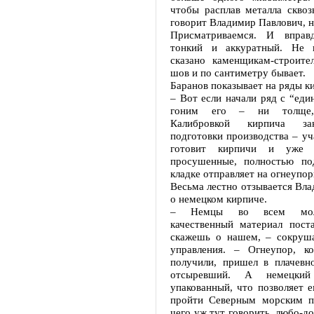
чтобы расплав металла сквоз
говорит Владимир Павлович, н
Присматриваемся. И вправ
тонкий и аккуратный. Не 
сказано каменщикам-строите
шов и по сантиметру бывает.
Баранов показывает на ряды к
– Вот если начали ряд с “един
гоним его – ни толще,
Калибровкой кирпича за
подготовки производства – у
готовит кирпичи и уже 
просушенные, полностью по
кладке отправляет на огнеупор
Весьма лестно отзывается Вл
о немецком кирпиче.
– Немцы во всем мол
качественный материал поста
скажешь о нашем, – сокруша
управления. – Огнеупор, к
получили, пришел в плачевн
отсыревший. А немецки
упакованный, что позволяет 
пройти Северным морским п
чего уж тут говорить, любо-до