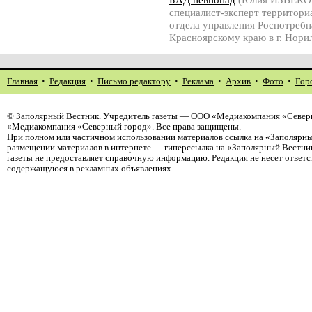
специалист-эксперт территори
отдела управления Роспотребн
Красноярскому краю в г. Нори
Главная
•
Редакция
•
Письмо редактору
•
Реклама
•
Архив
•
Фото
•
Гор
©
Заполярный Вестник
. Учредитель газеты — ООО «Медиакомпания «Северн
«Медиакомпания «Северный город». Все права защищены.
При полном или частичном использовании материалов ссылка на «Заполярны
размещении материалов в интернете — гиперссылка на «Заполярный Вестник
газеты не предоставляет справочную информацию. Редакция не несет ответ
содержащуюся в рекламных объявлениях.