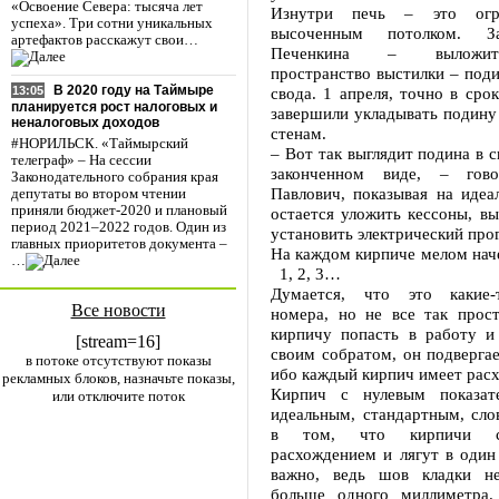
«Освоение Севера: тысяча лет
Изнутри печь – это ог
успеха». Три сотни уникальных
высоченным потолком. За
артефактов расскажут свои…
Печенкина – выложит
пространство выстилки – поди
В 2020 году на Таймыре
свода. 1 апреля, точно в сро
13:05
планируется рост налоговых и
завершили укладывать подину
неналоговых доходов
стенам.
#НОРИЛЬСК. «Таймырский
– Вот так выглядит подина в 
телеграф» – На сессии
законченном виде, – гов
Законодательного собрания края
Павлович, показывая на идеа
депутаты во втором чтении
приняли бюджет-2020 и плановый
остается уложить кессоны, в
период 2021–2022 годов. Один из
установить электрический прог
главных приоритетов документа –
На каждом кирпиче мелом нач
…
1, 2, 3…
Думается, что это какие-
Все новости
номера, но не все так прос
кирпичу попасть в работу и
[stream=16]
своим собратом, он подвергае
в потоке отсутствуют показы
ибо каждый кирпич имеет рас
рекламных блоков, назначьте показы,
Кирпич с нулевым показате
или отключите поток
идеальным, стандартным, сло
в том, что кирпичи с
расхождением и лягут в один
важно, ведь шов кладки н
больше одного миллиметра.