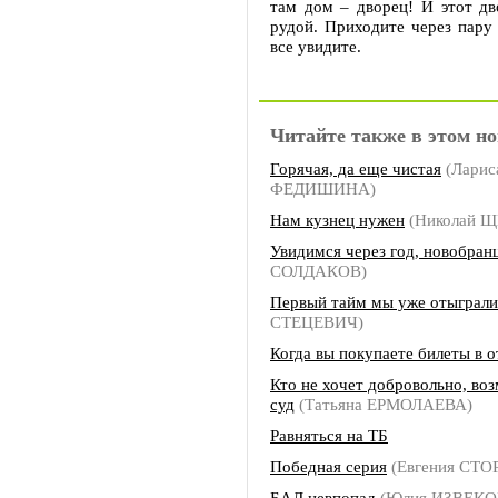
там дом – дворец! И этот дв
рудой. Приходите через пару
все увидите.
Читайте также в этом но
Горячая, да еще чистая
(Ларис
ФЕДИШИНА)
Нам кузнец нужен
(Николай 
Увидимся через год, новобран
СОЛДАКОВ)
Первый тайм мы уже отыграли
СТЕЦЕВИЧ)
Когда вы покупаете билеты в о
Кто не хочет добровольно, во
суд
(Татьяна ЕРМОЛАЕВА)
Равняться на ТБ
Победная серия
(Евгения СТ
БАД невпопад
(Юлия ИЗВЕКО