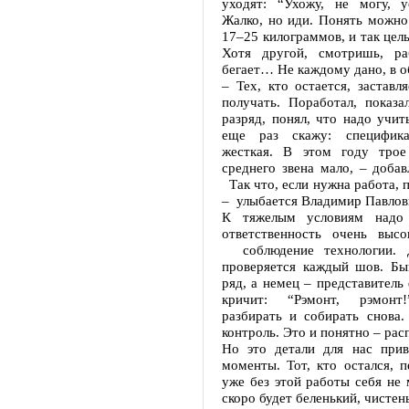
уходят: “Ухожу, не могу, у
Жалко, но иди. Понять можно
17–25 килограммов, и так целы
Хотя другой, смотришь, раб
бегает… Не каждому дано, в 
– Тех, кто остается, заставл
получать. Поработал, показа
разряд, понял, что надо учит
еще раз скажу: специфик
жесткая. В этом году тро
среднего звена мало, – добав
Так что, если нужна работа, п
– улыбается Владимир Павлов
К тяжелым условиям надо 
ответственность очень высо
соблюдение технологии. 
проверяется каждый шов. Бы
ряд, а немец – представитель
кричит: “Рэмонт, рэмонт
разбирать и собирать снова.
контроль. Это и понятно – ра
Но это детали для нас при
моменты. Тот, кто остался, 
уже без этой работы себя не 
скоро будет беленький, чистен