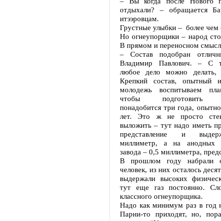
– Вы когда после Нового г
отдыхали? – обращается Ба
итээровцам.
Грустные улыбки – более чем 
Но огнеупорщики – народ сто
В прямом и переносном смысл
– Состав подобран отличн
Владимир Павлович. – С 
любое дело можно делать, 
Крепкий состав, опытный 
молодежь воспитываем пла
чтобы подготовить ог
понадобится три года, опытно
лет. Это ж не просто сте
выложить – тут надо иметь п
представление и выдер
миллиметр, а на анодных 
завода – 0,5 миллиметра, пред
В прошлом году набрали о
человек, из них осталось деся
выдержали высоких физическ
тут еще газ постоянно. Сл
классного огнеупорщика.
Надо как минимум раз в год 
Парни-то приходят, но, пора