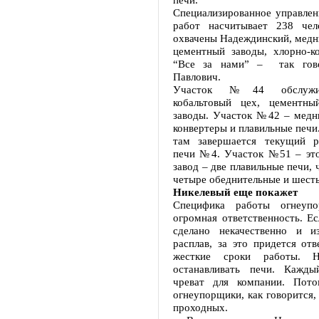
Специализированное управлен
работ насчитывает 238 чел
охвачены Надеждинский, медн
цементный заводы, хлорно-ко
“Все за нами” – так гов
Павлович.
Участок №44 обслужив
кобальтовый цех, цементны
заводы. Участок №42 – медн
конвертеры и плавильные печи.
там завершается текущий р
печи №4. Участок №51 – эт
завод – две плавильные печи, 
четыре обеднительные и шесть
Никелевый еще покажет
Специфика работы огнеуп
огромная ответственность. Ес
сделано некачественно и и
расплав, за это придется от
жесткие сроки работы. Н
останавливать печи. Кажды
чреват для компании. Пото
огнеупорщики, как говорится,
проходных.