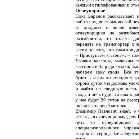
каждый отшлифованный и отк
Огнеупорные
Пока Баранов рассказывает 
работы рудно-термической печ
от анодных и печей взвеш
огнеупорщики не разгибаю
разгибаются, то только дл
передать на транспортер оче
весом, к слову, килограммов д
– Приступаем к стенам, – гов
Уложим кессоны, выложим с
кессонов и 43 ряда кладки, вы
наберем арку свода. Все эт
будет в таком огнеупорном ко
сорока суток мы должны улож
и выйти на сводовую часть
свод, и печь будет готова к ра
у нее будет 20 суток на разог
появится первый металл.
Владимир Павлович знает, о 
лет отдал огнеупорному делу 
путь от огнеупорщика д
специализированного управ
которого сердце металлурги
печи.