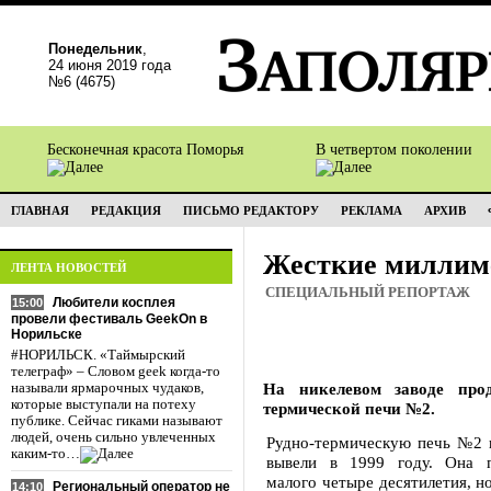
Понедельник
,
24 июня 2019 года
№6 (4675)
Бесконечная красота Поморья
В четвертом поколении
ГЛАВНАЯ
РЕДАКЦИЯ
ПИСЬМО РЕДАКТОРУ
РЕКЛАМА
АРХИВ
Жесткие миллим
ЛЕНТА НОВОСТЕЙ
СПЕЦИАЛЬНЫЙ РЕПОРТАЖ
Любители косплея
15:00
провели фестиваль GeekOn в
Норильске
#НОРИЛЬСК. «Таймырский
телеграф» – Словом geek когда-то
На никелевом заводе про
называли ярмарочных чудаков,
которые выступали на потеху
термической печи №2.
публике. Сейчас гиками называют
людей, очень сильно увлеченных
Рудно-термическую печь №2 и
каким-то…
вывели в 1999 году. Она п
малого четыре десятилетия, но
Региональный оператор не
14:10