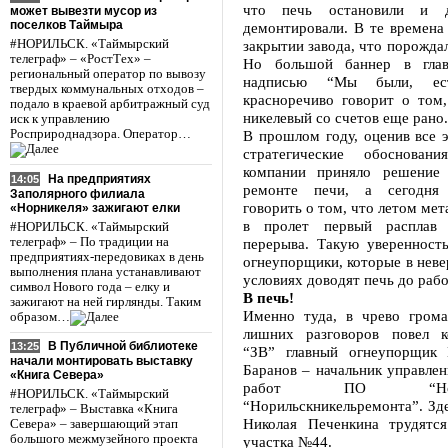
что печь остановили и д
может вывезти мусор из
поселков Таймыра
демонтировали. В те времена
#НОРИЛЬСК. «Таймырский
закрытии завода, что порождал
телеграф» – «РостТех» –
Но большой баннер в глав
региональный оператор по вывозу
надписью “Мы были, ес
твердых коммунальных отходов –
красноречиво говорит о том,
подало в краевой арбитражный суд
никелевый со счетов еще рано.
иск к управлению
Росприроднадзора. Оператор…
В прошлом году, оценив все 
стратегические обосновани
компании приняло решение 
На предприятиях
14:05
ремонте печи, а сегодня
Заполярного филиала
говорить о том, что летом мет
«Норникеля» зажигают елки
в пролет первый расплав 
#НОРИЛЬСК. «Таймырский
телеграф» – По традиции на
перерыва. Такую уверенность
предприятиях-передовиках в день
огнеупорщики, которые в нев
выполнения плана устанавливают
условиях доводят печь до рабо
символ Нового года – елку и
В печь!
зажигают на ней гирлянды. Таким
Именно туда, в чрево грома
образом…
лишних разговоров повел к
В Публичной библиотеке
13:25
“ЗВ” главный огнеупорщик
начали монтировать выставку
Баранов – начальник управле
«Книга Севера»
работ ПО “Нориль
#НОРИЛЬСК. «Таймырский
“Норильскникельремонта”. Зд
телеграф» – Выставка «Книга
Николая Печенкина трудятс
Севера» – завершающий этап
большого межмузейного проекта
участка №44.