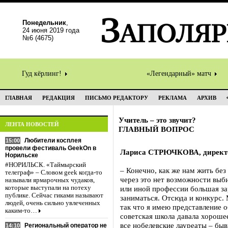
Понедельник
,
24 июня 2019 года
№6 (4675)
Гуд кёрлинг!
«Легендарный» матч
ГЛАВНАЯ
РЕДАКЦИЯ
ПИСЬМО РЕДАКТОРУ
РЕКЛАМА
АРХИВ
Учитель – это звучит?
ЛЕНТА НОВОСТЕЙ
ГЛАВНЫЙ ВОПРОС
Любители косплея
15:00
провели фестиваль GeekOn в
Лариса СТРЮЧКОВА, директор
Норильске
#НОРИЛЬСК. «Таймырский
– Конечно, как же нам жить без
телеграф» – Словом geek когда-то
через это нет возможности выб
называли ярмарочных чудаков,
которые выступали на потеху
или иной профессии большая з
публике. Сейчас гиками называют
заниматься. Отсюда и конкурс.
людей, очень сильно увлеченных
так что я имею представление о
каким-то…
советская школа давала хороше
все нобелевские лауреаты – бы
Региональный оператор не
14:10