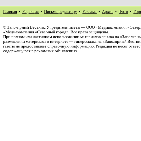
Главная
•
Редакция
•
Письмо редактору
•
Реклама
•
Архив
•
Фото
•
Гор
©
Заполярный Вестник
. Учредитель газеты — ООО «Медиакомпания «Северн
«Медиакомпания «Северный город». Все права защищены.
При полном или частичном использовании материалов ссылка на «Заполярны
размещении материалов в интернете — гиперссылка на «Заполярный Вестник
газеты не предоставляет справочную информацию. Редакция не несет ответ
содержащуюся в рекламных объявлениях.