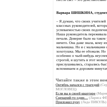
Варвара ШИШКИНА, студентк
– Я думаю, что своих учителей
классных руководителей, которы
успеваемостью своих подопечны
Наша руководитель переживала 
печали. Доверие было на таком 
ничего. Она даже знала, кому и
мальчишка. Но и с мальчиками 
хохотушка. Мы ее обожали. Но к
особенно о чьей-нибудь неуспе
строгой, и шутить в этот момен
прислушивались, старались быс
вспоминаем и дорожим минутам
Читайте также в этом ном
Октябрь начался с трагедий
(Сер
МОГЛОВЕЦ)
Если вы в своей квартире
(Мари
Сценарий-то один…
(Лариса 
Приложил руку
(Лада ПИКУЛЬ)