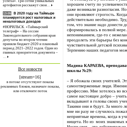
успеха». Три сотни уникальных
хорошем счету по успеваемости
артефактов расскажут свои…
даже возникали разногласия. Н
В 2020 году на Таймыре
13:05
они проявляют строгость. Когда
планируется рост налоговых и
действительно необходимо. Тру
неналоговых доходов
том, что знание надо донести д
#НОРИЛЬСК. «Таймырский
сформировалась в полной мере.
телеграф» – На сессии
непониманием, где-то с нежела
Законодательного собрания края
преодолеть эти барьеры без кон
депутаты во втором чтении
приняли бюджет-2020 и плановый
чувствительной детской психик
период 2021–2022 годов. Один из
Терпению наших педагогов мож
главных приоритетов документа –
…
Мадина КАРАЕВА, преподават
Все новости
школы №29:
[stream=16]
– Я обожала своих учителей. Э
в потоке отсутствуют показы
самоотверженные люди. Именн
рекламных блоков, назначьте показы,
профессию. Мне хотелось во вс
или отключите поток
самое настоящее добро – учить 
вкладывают в головы своих учен
Такими они и будут. За много 
мне ни разу не случилось пожа
неприятные времена, когда в уч
нищета. Но из моих знакомых к
Нести свет – это действительно