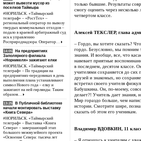
может вывезти мусор из
только бывшие. Результаты сов
поселков Таймыра
смогу оценить через несколько 
#НОРИЛЬСК. «Таймырский
четвертом классе.
телеграф» – «РостТех» –
региональный оператор по вывозу
твердых коммунальных отходов –
Алексей ТЕКСЛЕР, глава адм
подало в краевой арбитражный суд
иск к управлению
Росприроднадзора. Оператор…
– Гордо, вы хотите сказать? Чт
гордо. Безусловно, мы помним т
На предприятиях
14:05
знания. И вообще, все, что каса
Заполярного филиала
«Норникеля» зажигают елки
навевает приятные воспоминани
в последнем, десятом классе. 
#НОРИЛЬСК. «Таймырский
телеграф» – По традиции на
учителями сохраняется до сих п
предприятиях-передовиках в день
друзей и знакомых, но сохраняе
выполнения плана устанавливают
встретил своего учителя физку
символ Нового года – елку и
Бабушкина. Он, по-моему, совсе
зажигают на ней гирлянды. Таким
делает?! Учитель дает знания, н
образом…
Мир гораздо больше, чем напис
В Публичной библиотеке
13:25
истории. Смотрите шире, позна
начали монтировать выставку
сказать об этом его ученикам
«Книга Севера»
#НОРИЛЬСК. «Таймырский
телеграф» – Выставка «Книга
Севера» – завершающий этап
Владимир ВДОВКИН, 11 клас
большого межмузейного проекта
«Освоение Севера: тысяча лет
– Я отношусь к учителям с уваж