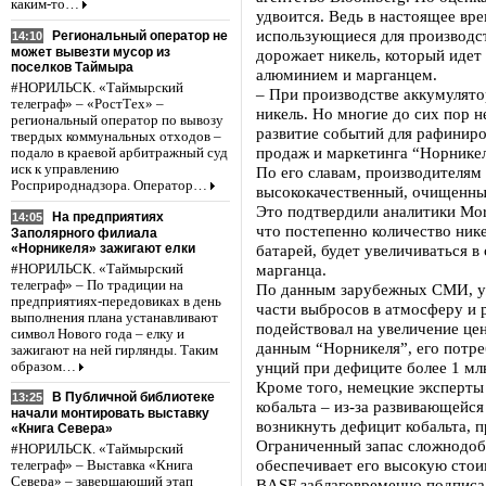
каким-то…
удвоится. Ведь в настоящее врем
использующиеся для производс
Региональный оператор не
14:10
может вывезти мусор из
дорожает никель, который идет 
поселков Таймыра
алюминием и марганцем.
#НОРИЛЬСК. «Таймырский
– При производстве аккумулято
телеграф» – «РостТех» –
никель. Но многие до сих пор н
региональный оператор по вывозу
развитие событий для рафиниро
твердых коммунальных отходов –
продаж и маркетинга “Норнике
подало в краевой арбитражный суд
иск к управлению
По его славам, производителям
Росприроднадзора. Оператор…
высококачественный, очищенны
Это подтвердили аналитики Morg
На предприятиях
14:05
что постепенно количество ник
Заполярного филиала
«Норникеля» зажигают елки
батарей, будет увеличиваться в
марганца.
#НОРИЛЬСК. «Таймырский
телеграф» – По традиции на
По данным зарубежных СМИ, уж
предприятиях-передовиках в день
части выбросов в атмосферу и
выполнения плана устанавливают
подействовал на увеличение це
символ Нового года – елку и
данным “Норникеля”, его потре
зажигают на ней гирлянды. Таким
унций при дефиците более 1 мл
образом…
Кроме того, немецкие эксперты
В Публичной библиотеке
13:25
кобальта – из-за развивающейс
начали монтировать выставку
возникнуть дефицит кобальта, 
«Книга Севера»
Ограниченный запас сложнодоб
#НОРИЛЬСК. «Таймырский
обеспечивает его высокую стои
телеграф» – Выставка «Книга
Севера» – завершающий этап
BASF заблаговременно подписа