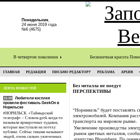
Понедельник
,
24 июня 2019 года
№6 (4675)
В четвертом поколении
Бесконечная красота Пом
ГЛАВНАЯ
РЕДАКЦИЯ
ПИСЬМО РЕДАКТОРУ
РЕКЛАМА
АРХИВ
Без металла не поедут
ЛЕНТА НОВОСТЕЙ
ПЕРСПЕКТИВЫ
Любители косплея
15:00
провели фестиваль GeekOn в
Норильске
“Норникель” будет поставлять с
#НОРИЛЬСК. «Таймырский
электромобилей. Компания рассч
телеграф» – Словом geek когда-то
транспорта на мировом рынке.
называли ярмарочных чудаков,
которые выступали на потеху
Увеличение производства элект
публике. Сейчас гиками называют
рынок цветных металлов, сообща
людей, очень сильно увлеченных
агентство Bloomberg. По оценка