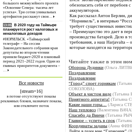
большого межмузейного проекта
обезопасить себя от перебоев с
«Освоение Севера: тысяча лет
аккумуляторов.
успеха». Три сотни уникальных
Как рассказал Антон Берлин, д
артефактов расскажут свои…
“Норникель”, в интервью “Росс
В 2020 году на Таймыре
13:05
требует существенных инвестиц
планируется рост налоговых и
– Преимущество это дает в пер
неналоговых доходов
производства батарей. Дело в т
#НОРИЛЬСК. «Таймырский
требования, а наш Harjavalta –
телеграф» – На сессии
которые находятся на территор
Законодательного собрания края
депутаты во втором чтении
приняли бюджет-2020 и плановый
Читайте также в этом ном
период 2021–2022 годов. Один из
главных приоритетов документа –
Оборона Дудинки
(Ольга ЛИТ
…
Поздравление
Поздравление
Все новости
“Город” споет горнякам
(Татьян
СОКОЛОВА)
[stream=16]
Объект в чистом виде
(Татьяна
в потоке отсутствуют показы
Приятного аппетита!
(Татьяна 
рекламных блоков, назначьте показы,
Какие наши горы…
(Лариса СТ
или отключите поток
Наш тепловоз
(Валентина ВАЧА
Спасибо да Винчи
(Татьяна РЫ
Главное – успеть в срок
(Татья
Координаты заданы
(Анна ФИН
Дайте в руки мне “Гармоник”
(В