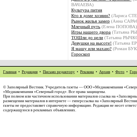
ВАЧАЕВА)
Культура пития
Кто в доме хозяин?
(Лариса СТ
Рынок жилья замер
(Анна САР
Млечный путь
(Елена ПОПОВА)
Игры нашего двора
(Татьяна Р
ТОШли до цели
(Татьяна РЫЧК
Девушки на высоте!
(Татьяна 
Я машу или махаю?
(Роман БУ
Гороскоп
Главная
•
Редакция
•
Письмо редактору
•
Реклама
•
Архив
•
Фото
•
Гор
©
Заполярный Вестник
. Учредитель газеты — ООО «Медиакомпания «Северн
«Медиакомпания «Северный город». Все права защищены.
При полном или частичном использовании материалов ссылка на «Заполярны
размещении материалов в интернете — гиперссылка на «Заполярный Вестник
газеты не предоставляет справочную информацию. Редакция не несет ответ
содержащуюся в рекламных объявлениях.