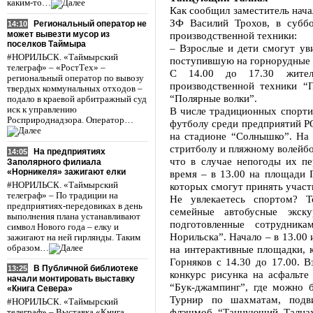
каким-то…
Как сообщил заместитель нача
ЗФ Василий Трохов, в суббо
Региональный оператор не
14:10
может вывезти мусор из
производственной техники:
поселков Таймыра
– Взрослые и дети смогут ув
#НОРИЛЬСК. «Таймырский
поступившую на горнорудные 
телеграф» – «РостТех» –
С 14.00 до 17.30 жител
региональный оператор по вывозу
производственной техники “
твердых коммунальных отходов –
“Полярные волки”.
подало в краевой арбитражный суд
иск к управлению
В числе традиционных спорти
Росприроднадзора. Оператор…
футболу среди предприятий РО
на стадионе “Солнышко”. На 
стритболу и пляжному волейбо
На предприятиях
14:05
что в случае непогоды их п
Заполярного филиала
«Норникеля» зажигают елки
время – в 13.00 на площади Г
#НОРИЛЬСК. «Таймырский
которых смогут принять учас
телеграф» – По традиции на
Не увлекаетесь спортом? Т
предприятиях-передовиках в день
семейные автобусные экск
выполнения плана устанавливают
подготовленные сотрудник
символ Нового года – елку и
Норильска”. Начало – в 13.00 
зажигают на ней гирлянды. Таким
образом…
на интерактивные площадки, 
Горняков с 14.30 до 17.00. 
В Публичной библиотеке
13:25
конкурс рисунка на асфальте
начали монтировать выставку
“Бук-джампинг”, где можно 
«Книга Севера»
Турнир по шахматам, подв
#НОРИЛЬСК. «Таймырский
флэшмоб “Танцующий Талнах”
телеграф» – Выставка «Книга