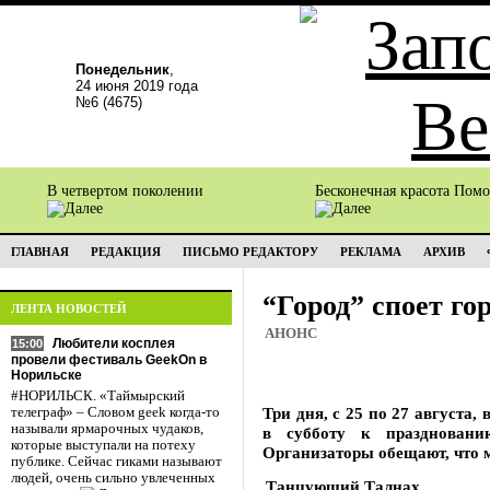
Понедельник
,
24 июня 2019 года
№6 (4675)
В четвертом поколении
Бесконечная красота Пом
ГЛАВНАЯ
РЕДАКЦИЯ
ПИСЬМО РЕДАКТОРУ
РЕКЛАМА
АРХИВ
“Город” споет го
ЛЕНТА НОВОСТЕЙ
АНОНС
Любители косплея
15:00
провели фестиваль GeekOn в
Норильске
#НОРИЛЬСК. «Таймырский
Три дня, с 25 по 27 августа,
телеграф» – Словом geek когда-то
называли ярмарочных чудаков,
в субботу к праздновани
которые выступали на потеху
Организаторы обещают, что м
публике. Сейчас гиками называют
людей, очень сильно увлеченных
Танцующий Талнах