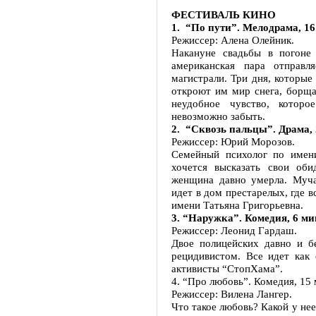
ФЕСТИВАЛЬ КИНО
1. “По пути”. Мелодрама, 16
Режиссер: Алена Олейник.
Накануне свадьбы в погоне
американская пара отправл
магистрали. Три дня, которые
откроют им мир снега, борща
неудобное чувство, которо
невозможно забыть.
2. “Сквозь пальцы”. Драма, 
Режиссер: Юрий Морозов.
Семейный психолог по имен
хочется высказать свои об
женщина давно умерла. Муча
идет в дом престарелых, где 
имени Татьяна Григорьевна.
3. “Наружка”. Комедия, 6 ми
Режиссер: Леонид Гардаш.
Двое полицейских давно и б
рецидивистом. Все идет как
активисты “СтопХама”.
4. “Про любовь”. Комедия, 15 
Режиссер: Вилена Лангер.
Что такое любовь? Какой у нее