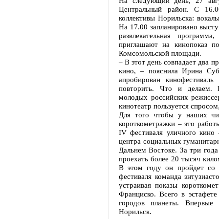
На следующий день, 27 авг
Центральный район. С 16.0
коллективы Норильска: вокаль
На 17.00 запланировано высту
развлекательная программ
приглашают на кинопоказ п
Комсомольской площади.
– В этот день совпадает два п
кино, – пояснила Ирина Суб
апробирован кинофестивал
повторить. Что и делаем.
молодых российских режиссер
кинотеатр пользуется спросом
Для того чтобы у наших чит
короткометражки – это работ
IV фестиваля уличного кино 
центра социальных гуманитарн
Дальнем Востоке. За три года
проехать более 20 тысяч кило
В этом году он пройдет со 
фестиваля команда энтузиасто
устраивая показы короткоме
Франциско. Всего в эстафете
городов планеты. Впервые
Норильск.