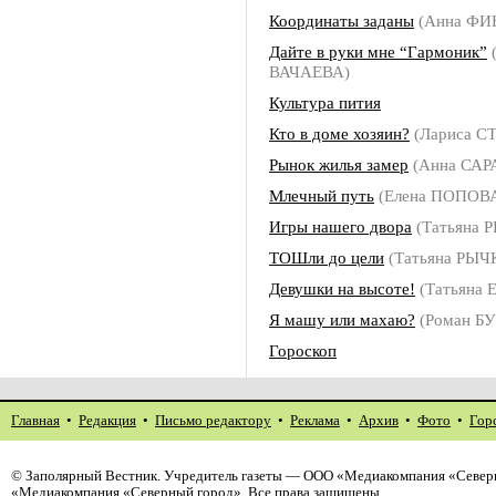
Координаты заданы
(Анна ФИ
Дайте в руки мне “Гармоник”
(
ВАЧАЕВА)
Культура пития
Кто в доме хозяин?
(Лариса С
Рынок жилья замер
(Анна СА
Млечный путь
(Елена ПОПОВ
Игры нашего двора
(Татьяна 
ТОШли до цели
(Татьяна РЫЧ
Девушки на высоте!
(Татьяна
Я машу или махаю?
(Роман Б
Гороскоп
Главная
•
Редакция
•
Письмо редактору
•
Реклама
•
Архив
•
Фото
•
Гор
©
Заполярный Вестник
. Учредитель газеты — ООО «Медиакомпания «Северн
«Медиакомпания «Северный город». Все права защищены.