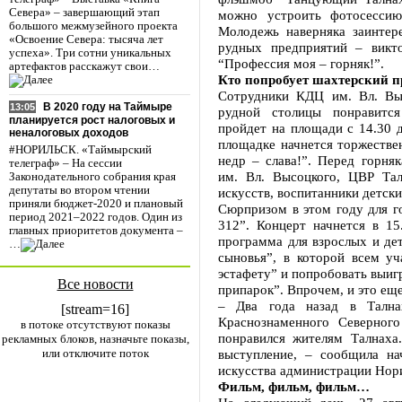
Севера» – завершающий этап
можно устроить фотосессию
большого межмузейного проекта
Молодежь наверняка заинтере
«Освоение Севера: тысяча лет
рудных предприятий – викт
успеха». Три сотни уникальных
“Профессия моя – горняк!”.
артефактов расскажут свои…
Кто попробует шахтерский 
Сотрудники КДЦ им. Вл. Вы
В 2020 году на Таймыре
13:05
рудной столицы понравится
планируется рост налоговых и
пройдет на площади с 14.30 д
неналоговых доходов
площадке начнется торжестве
#НОРИЛЬСК. «Таймырский
недр – слава!”. Перед горня
телеграф» – На сессии
им. Вл. Высоцкого, ЦВР Та
Законодательного собрания края
депутаты во втором чтении
искусств, воспитанники детски
приняли бюджет-2020 и плановый
Сюрпризом в этом году для г
период 2021–2022 годов. Один из
312”. Концерт начнется в 15
главных приоритетов документа –
программа для взрослых и дет
…
сыновья”, в которой всем у
эстафету” и попробовать выиг
Все новости
припарок”. Впрочем, и это еще
– Два года назад в Тална
[stream=16]
Краснознаменного Северног
в потоке отсутствуют показы
понравился жителям Талнаха
рекламных блоков, назначьте показы,
или отключите поток
выступление, – сообщила на
искусства администрации Нор
Фильм, фильм, фильм…