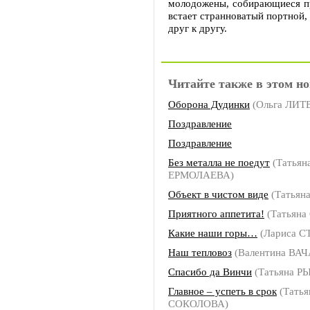
молодожены, собирающиеся пр
встает странноватый портной,
друг к другу.
Читайте также в этом но
Оборона Дудинки
(Ольга ЛИ
Поздравление
Поздравление
Без металла не поедут
(Татьян
ЕРМОЛАЕВА)
Объект в чистом виде
(Татьян
Приятного аппетита!
(Татьян
Какие наши горы…
(Лариса 
Наш тепловоз
(Валентина ВА
Спасибо да Винчи
(Татьяна Р
Главное – успеть в срок
(Татья
СОКОЛОВА)