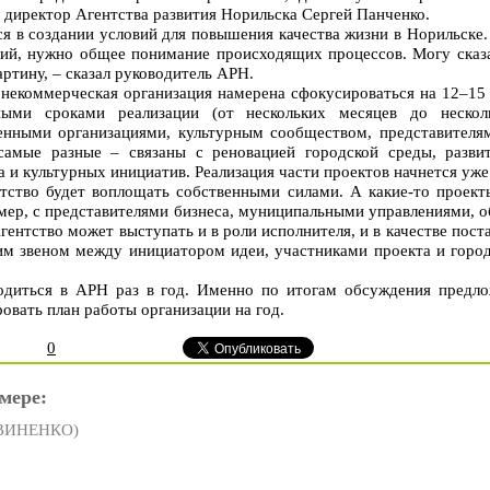
 директор Агентства развития Норильска Сергей Панченко.
я в создании условий для повышения качества жизни в Норильске
лий, нужно общее понимание происходящих процессов. Могу сказат
тину, – сказал руководитель АРН.
 некоммерческая организация намерена сфокусироваться на 12–15
ыми сроками реализации (от нескольких месяцев до нескол
нными организациями, культурным сообществом, представителям
 самые разные – связаны с реновацией городской среды, разви
 и культурных инициатив. Реализация части проектов начнется уже
тство будет воплощать собственными силами. А какие-то проек
имер, с представителями бизнеса, муниципальными управлениями, 
ентство может выступать и в роли исполнителя, и в качестве пос
им звеном между инициатором идеи, участниками проекта и горо
одиться в АРН раз в год. Именно по итогам обсуждения предло
овать план работы организации на год.
0
мере:
ТВИНЕНКО)