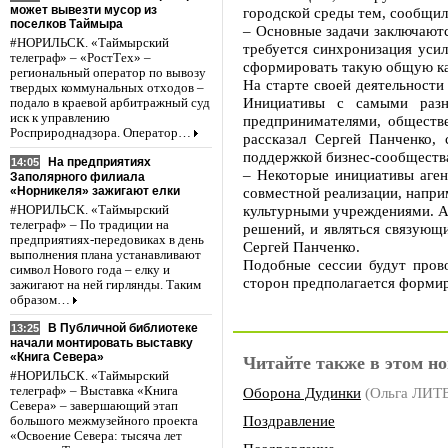
может вывезти мусор из
городской среды тем, сообщил
поселков Таймыра
– Основные задачи заключаютс
#НОРИЛЬСК. «Таймырский
требуется синхронизация уси
телеграф» – «РостТех» –
сформировать такую общую кар
региональный оператор по вывозу
На старте своей деятельности
твердых коммунальных отходов –
Инициативы с самыми разн
подало в краевой арбитражный суд
иск к управлению
предпринимателями, обществе
Росприроднадзора. Оператор…
рассказал Сергей Панченко,
поддержкой бизнес-сообщества
На предприятиях
14:05
– Некоторые инициативы аген
Заполярного филиала
«Норникеля» зажигают елки
совместной реализации, напр
культурными учреждениями. Аг
#НОРИЛЬСК. «Таймырский
телеграф» – По традиции на
решений, и являться связующ
предприятиях-передовиках в день
Сергей Панченко.
выполнения плана устанавливают
Подобные сессии будут пров
символ Нового года – елку и
сторон предполагается формир
зажигают на ней гирлянды. Таким
образом…
В Публичной библиотеке
13:25
начали монтировать выставку
«Книга Севера»
Читайте также в этом но
#НОРИЛЬСК. «Таймырский
Оборона Дудинки
(Ольга ЛИ
телеграф» – Выставка «Книга
Севера» – завершающий этап
Поздравление
большого межмузейного проекта
«Освоение Севера: тысяча лет