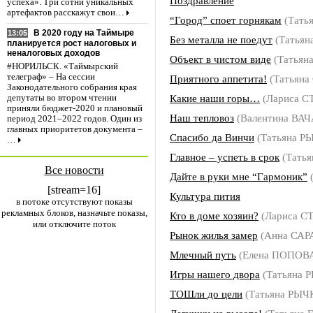
Поздравление
успеха». Три сотни уникальных
артефактов расскажут свои…
“Город” споет горнякам
(Тать
В 2020 году на Таймыре
13:05
Без металла не поедут
(Татья
планируется рост налоговых и
неналоговых доходов
Объект в чистом виде
(Татьян
#НОРИЛЬСК. «Таймырский
телеграф» – На сессии
Приятного аппетита!
(Татьян
Законодательного собрания края
Какие наши горы…
(Лариса 
депутаты во втором чтении
приняли бюджет-2020 и плановый
Наш тепловоз
(Валентина ВА
период 2021–2022 годов. Один из
главных приоритетов документа –
Спасибо да Винчи
(Татьяна Р
…
Главное – успеть в срок
(Тать
Все новости
Дайте в руки мне “Гармоник”
[stream=16]
Культура пития
в потоке отсутствуют показы
рекламных блоков, назначьте показы,
Кто в доме хозяин?
(Лариса С
или отключите поток
Рынок жилья замер
(Анна СА
Млечный путь
(Елена ПОПОВ
Игры нашего двора
(Татьяна 
ТОШли до цели
(Татьяна РЫЧ