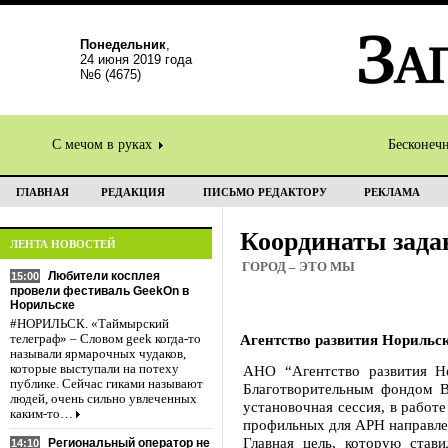
Понедельник
,
24 июня 2019 года
№6 (4675)
С мечом в руках
Бесконеч
ГЛАВНАЯ
РЕДАКЦИЯ
ПИСЬМО РЕДАКТОРУ
РЕКЛАМА
Координаты зад
ЛЕНТА НОВОСТЕЙ
ГОРОД – ЭТО МЫ
Любители косплея
15:00
провели фестиваль GeekOn в
Норильске
#НОРИЛЬСК. «Таймырский
Агентство развития Норильс
телеграф» – Словом geek когда-то
называли ярмарочных чудаков,
которые выступали на потеху
АНО “Агентство развития Но
публике. Сейчас гиками называют
Благотворительным фондом В
людей, очень сильно увлеченных
установочная сессия, в работ
каким-то…
профильных для АРН направлен
Главная цель, которую стави
Региональный оператор не
14:10