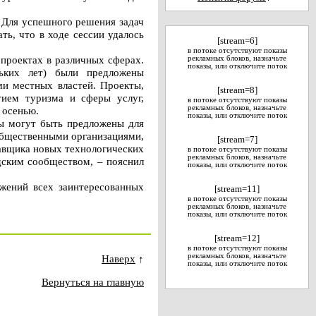
. Для успешного решения задач
ь, что в ходе сессии удалось
[stream=6]
в потоке отсутствуют показы
 проектах в различных сферах.
рекламных блоков, назначьте
показы, или отключите поток
ьких лет) были предложены
и местных властей. Проекты,
[stream=8]
тием туризма и сферы услуг,
в потоке отсутствуют показы
рекламных блоков, назначьте
 осенью.
показы, или отключите поток
ты могут быть предложены для
общественными организациями,
[stream=7]
тавщика новых технологических
в потоке отсутствуют показы
рекламных блоков, назначьте
дским сообществом, – пояснил
показы, или отключите поток
жений всех заинтересованных
[stream=11]
в потоке отсутствуют показы
рекламных блоков, назначьте
показы, или отключите поток
[stream=12]
в потоке отсутствуют показы
рекламных блоков, назначьте
Наверх
↑
показы, или отключите поток
Вернуться на главную