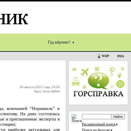
Гуд кёрлинг!
WAP
PDA
24 августа 2017 года, 16:24
Текст: Анна ФИНН
да, компанией “Норникель” и
пективу. На днях состоялась
ные и приглашенные эксперты в
стиции).
Расширенный поиск
тур наиболее актуальных для
Поиск на форуме