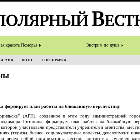
ная красота Поморья
Экстрим по душе
АРХИВ
ФОТО
ГОРСПРАВКА
аны
ка формирует план работы на ближайшую перспективу.
рильска” (АРН), созданное в этом году администрацией горо
ладимира Потанина, формирует план работы на ближайшую перс
е которой участвовали представители учредителей агентства, мест
иях (туризм, бизнес, социокультурные проекты, девелопмент, инве
ли перед собой организаторы сессии, достигнута: очерчен кон