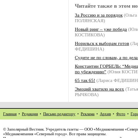
Читайте также в этом но
За Россию и за порядок
(Ольга
ПОЛЯНСКАЯ)
Новый ринг – уже победа
(Юл
КОСТИКОВА)
Норильск к выборам готов
(Ла
ФЕДИШИНА)
Судите не по словам, а по дел
Константин ГОРБЕЛЬ: “Медиц
по убеждению”
(Юлия КОСТИ
65 так 65!
(Лариса ФЕДИШИН
Эмоций хватило на всех
(Тать
РЫЧКОВА)
Главная
•
Редакция
•
Письмо редактору
•
Реклама
•
Архив
•
Фото
•
Гор
©
Заполярный Вестник
. Учредитель газеты — ООО «Медиакомпания «Северн
«Медиакомпания «Северный город». Все права защищены.