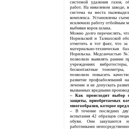
системой удаления газов, 
работ. На никелевом заводе, 
система на места пылевыдел
комплекса. Установлены съем
исключило работу отбойным мо
выбивки корок шлака.
Можно долго перечислять, что
Норильской и Талнахской об
отметить и тот факт, что за
материально-техническая ба
Норильска. Медсанчастью №2
позволило выявлять ранние п
учреждениях вибротестеры
бесконтактные тонометры
позволило повысить качест
развитие профзаболеваний на
лечение и не допускать разви
вызванных вредными произво
– Как происходит выбор 
защиты, приобретаемых ком
многообразия, которое пред
– В течение последних дву
испытания 42 образцов специ
обуви. Они закупаются н
работниками непосредственн