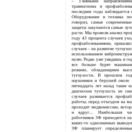
– Главными направлениям
травматизма и профзаболев
последние годы наблюдается п
Оборудование и техника по
говорил, самые современные
защиты закупаются самые лучш
расти. Мы провели анализ проф
году 43 процента случаев ухо
профзаболеваниями, пришлис
случаев – на развитие тугоухос
использованием виброинструм
нулю. Редко уже увидишь в го
все больше бурят машинам
режиме, обладающими выс
тугоухости. В прошлом год
наушников и берушей около 
пятнадцать лет назад такие 
диагнозом тугоухость не сн
случаев развивается профза
работы, перед отъездом на ма
проходит медкомиссию, котора
и вдруг… Наибольшая част
работников ЗФ приходится на 
каких-то однозначных выводов
ЗФ планирует определенны