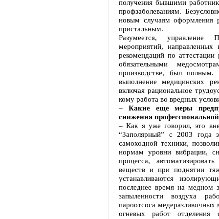
получения бывшими работник
профзаболеваниям. Безусловн
новым случаям оформления р
пристальным.
Разумеется, управление 
мероприятий, направленных 
рекомендаций по аттестации 
обязательными медосмотр
производстве, был полным.
выполнение медицинских ре
включая рациональное трудоус
кому работа во вредных услов
– Какие еще меры предп
снижения профессиональной
– Как я уже говорил, это вн
“Заполярный” с 2003 года 
самоходной техники, позволи
нормам уровни вибрации, сн
процесса, автоматизироват
веществ и при поднятии тяж
устанавливаются изолирующ
последнее время на медном з
запыленности воздуха раб
пароотсоса медеразливочных
огневых работ отделения