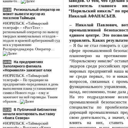
заводов. О том, что сделано 
каким-то…
заместитель главного 
Региональный оператор не
14:10
“Норильский никель” по про
может вывезти мусор из
Николай АФАНАСЬЕВ.
поселков Таймыра
#НОРИЛЬСК. «Таймырский
– Николай Павлович, вот
телеграф» – «РостТех» –
промышленной безопасност
региональный оператор по вывозу
едином центре. Это позвол
твердых коммунальных отходов –
управлять. Каких результато
подало в краевой арбитражный суд
иск к управлению
– Я бы не стал говорить о сд
Росприроднадзора. Оператор…
сфере промышленной безопас
планомерно на протяжении
“Норильскому никелю” остават
На предприятиях
14:05
лидеров среди российских пр
Заполярного филиала
«Норникеля» зажигают елки
мировых предприятий наша ко
#НОРИЛЬСК. «Таймырский
не среди первых, то и никак
телеграф» – По традиции на
вопросов, связанных с пром
предприятиях-передовиках в день
функционального управления, 
выполнения плана устанавливают
назад, несомненно, тоже дала
символ Нового года – елку и
На это подразделение возл
зажигают на ней гирлянды. Таким
образом…
промышленной безопасности
специалисты по промбезопа
В Публичной библиотеке
13:25
дирекций промышленных пред
начали монтировать выставку
свою деятельность, а значит,
«Книга Севера»
влиять на них, ставить в
#НОРИЛЬСК. «Таймырский
предприятием выше вопросо
телеграф» – Выставка «Книга