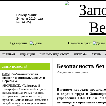
Понедельник
,
24 июня 2019 года
№6 (4675)
Гуд кёрлинг!
С мечом в руках
ГЛАВНАЯ
РЕДАКЦИЯ
ПИСЬМО РЕДАКТОРУ
РЕКЛАМА
АРХИВ
Безопасность без
ЛЕНТА НОВОСТЕЙ
Актуальное интервью
Любители косплея
15:00
провели фестиваль GeekOn в
Норильске
#НОРИЛЬСК. «Таймырский
В первом квартале прошлого
телеграф» – Словом geek когда-то
называли ярмарочных чудаков,
и охраны труда в Заполяр
которые выступали на потеху
управления ПБиОТ ЗФ был 
публике. Сейчас гиками называют
перевода в управление спец
людей, очень сильно увлеченных