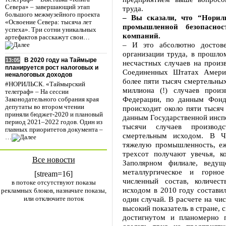
Севера» – завершающий этап
труда.
большого межмузейного проекта
– Вы сказали, что “Норил
«Освоение Севера: тысяча лет
промышленной безопасно
успеха». Три сотни уникальных
компаний.
артефактов расскажут свои…
– И это абсолютно достов
организации труда, в прошло
В 2020 году на Таймыре
13:05
несчастных случаев на произ
планируется рост налоговых и
Соединенных Штатах Америк
неналоговых доходов
более пяти тысяч смертельных
#НОРИЛЬСК. «Таймырский
миллиона (!) случаев произ
телеграф» – На сессии
Федерации, по данным Фонд
Законодательного собрания края
депутаты во втором чтении
происходит около пяти тысяч 
приняли бюджет-2020 и плановый
данным Государственной инспе
период 2021–2022 годов. Один из
тысячи случаев производ
главных приоритетов документа –
смертельным исходом. В Ч
…
тяжелую промышленность, еж
трехсот получают увечья, к
Все новости
Заполярном филиале, веду
металлургическое и горно
[stream=16]
численный состав, количес
в потоке отсутствуют показы
исходом в 2010 году составил
рекламных блоков, назначьте показы,
или отключите поток
один случай. В расчете на чи
высокий показатель в стране, 
достигнутом и планомерно 