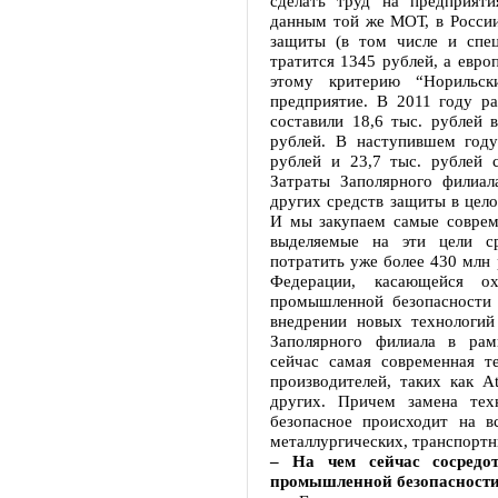
сделать труд на предприят
данным той же МОТ, в России
защиты (в том числе и спе
тратится 1345 рублей, а евро
этому критерию “Норильск
предприятие. В 2011 году р
составили 18,6 тыс. рублей в
рублей. В наступившем году
рублей и 23,7 тыс. рублей с
Затраты Заполярного филиал
других средств защиты в цело
И мы закупаем самые соврем
выделяемые на эти цели ср
потратить уже более 430 млн 
Федерации, касающейся о
промышленной безопасности
внедрении новых технологий
Заполярного филиала в рам
сейчас самая современная 
производителей, таких как Atl
других. Причем замена тех
безопасное происходит на в
металлургических, транспорт
– На чем сейчас сосредо
промышленной безопасности