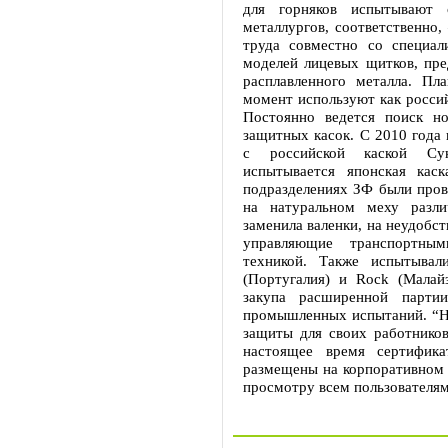
для горняков испытывают 
металлургов, соответственно,
труда совместно со специа
моделей лицевых щитков, пре
расплавленного металла. П
момент используют как россий
Постоянно ведется поиск н
защитных касок. С 2010 года 
с российской каской Сукс
испытывается японская кас
подразделениях ЗФ были пров
на натуральном меху разли
заменила валенки, на неудобс
управляющие транспортным
техникой. Также испытыва
(Португалия) и Rock (Малай
закупа расширенной парти
промышленных испытаний. “Но
защиты для своих работников
настоящее время сертифик
размещены на корпоративном 
просмотру всем пользователям