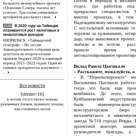
Потом я перешла в механот
большого межмузейного проекта
отдел, где работала под
«Освоение Севера: тысяча лет
прекрасных специалистов. 
успеха». Три сотни уникальных
многих проектах, в то
артефактов расскажут свои…
Надеждинскому металлургичес
В 2020 году на Таймыре
13:05
С ностальгией вспоминаю те 
планируется рост налоговых и
чертили за кульманами, зати
неналоговых доходов
дыр, пока выполнялся проект
#НОРИЛЬСК. «Таймырский
любили и не хотели расста
телеграф» – На сессии
пришло время пе
Законодательного собрания края
депутаты во втором чтении
автоматизированное проектир
приняли бюджет-2020 и плановый
период 2021–2022 годов. Один из
Вклад Раисы Цыгикало
главных приоритетов документа –
– Расскажите, пожалуйста, о
…
– В “Норильскпроекте” м
Васильевна Цыгикало работал
Все новости
тогда это была еще прое
комбината. До этого, око
[stream=16]
Куйбышевский индустриаль
в потоке отсутствуют показы
рекламных блоков, назначьте показы,
была инженером-конс
или отключите поток
конструкторском бюро 
механического и инженером
завода №518 города Ревды. 
проектной конторе, заним
руководителя бригады, а