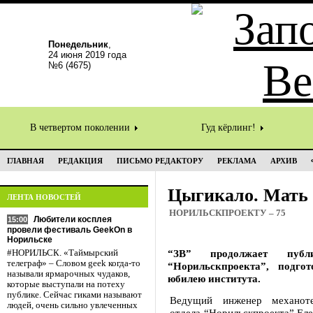
Понедельник
,
24 июня 2019 года
№6 (4675)
В четвертом поколении
Гуд кёрлинг!
ГЛАВНАЯ
РЕДАКЦИЯ
ПИСЬМО РЕДАКТОРУ
РЕКЛАМА
АРХИВ
Цыгикало. Мать 
ЛЕНТА НОВОСТЕЙ
НОРИЛЬСКПРОЕКТУ – 75
Любители косплея
15:00
провели фестиваль GeekOn в
Норильске
“ЗВ” продолжает публ
#НОРИЛЬСК. «Таймырский
телеграф» – Словом geek когда-то
“Норильскпроекта”, подг
называли ярмарочных чудаков,
юбилею института.
которые выступали на потеху
публике. Сейчас гиками называют
Ведущий инженер механотех
людей, очень сильно увлеченных
отдела “Норильскпроекта” 