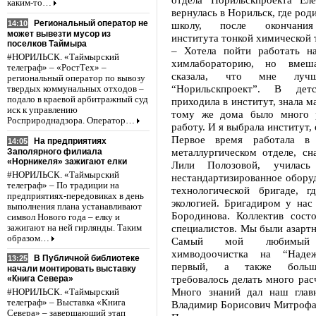
каким-то…
вернулась в Норильск, где род
Региональный оператор не
14:10
школу, после окончания
может вывезти мусор из
института тонкой химической 
поселков Таймыра
– Хотела пойти работать н
#НОРИЛЬСК. «Таймырский
химлабораторию, но вмеш
телеграф» – «РостТех» –
сказала, что мне лу
региональный оператор по вывозу
“Норильскпроект”. В дет
твердых коммунальных отходов –
подало в краевой арбитражный суд
приходила в институт, знала м
иск к управлению
тому же дома было много р
Росприроднадзора. Оператор…
работу. И я выбрала институт,
Первое время работала в о
На предприятиях
14:05
металлургическом отделе, сн
Заполярного филиала
«Норникеля» зажигают елки
Лили Полозовой, училась 
#НОРИЛЬСК. «Таймырский
нестандартизированное оборуд
телеграф» – По традиции на
технологической бригаде, 
предприятиях-передовиках в день
экологией. Бригадиром у нас
выполнения плана устанавливают
Бородинова. Коллектив сост
символ Нового года – елку и
специалистов. Мы были азартн
зажигают на ней гирлянды. Таким
образом…
Самый мой любимый
химводоочистка на “Наде
В Публичной библиотеке
13:25
первый, а также больш
начали монтировать выставку
требовалось делать много рас
«Книга Севера»
Много знаний дал наш глав
#НОРИЛЬСК. «Таймырский
телеграф» – Выставка «Книга
Владимир Борисович Митрофа
Севера» – завершающий этап