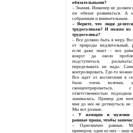
обязательными?
– Знания. Инженер не должен с
он обязан развиваться. А 
собранным и внимательным.
– Верите, что люди делятс
трудоголиков? И можно из 
трудоголика?
– Все должно быть в меру. Во
от природы медлительный, р
если даже знает – все равн
вокруг да около пробл
подступиться, раскача
переделывать не надо. Сам
контролировать. Где-то можно
Все идет от воспитания в с
была очень волевая, у
сконцентрироваться,
ответственностью подходила
занималась. Пример для ме
мне до нее не дотянуться, не 
Мы все разные.
– У женщин и мужчин 
равные права, чтобы занима
– Однозначно равные. М
примеров, один из них – наш н