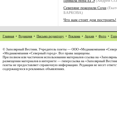
Пришла пора ЕГЭ
(Андрей С
Северяне покорили Сочи
(Екат
БАРКОВА)
Что нам стоит дом построить!
Главная
•
Редакция
•
Письмо редактору
•
Реклама
•
Архив
•
Фото
•
Гор
©
Заполярный Вестник
. Учредитель газеты — ООО «Медиакомпания «Северн
«Медиакомпания «Северный город». Все права защищены.
При полном или частичном использовании материалов ссылка на «Заполярны
размещении материалов в интернете — гиперссылка на «Заполярный Вестник
газеты не предоставляет справочную информацию. Редакция не несет ответ
содержащуюся в рекламных объявлениях.