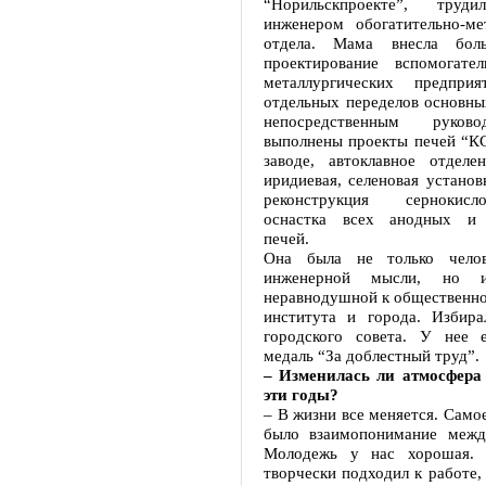
“Норильскпроекте”, труд
инженером обогатительно-мет
отдела. Мама внесла бол
проектирование вспомогате
металлургических предпри
отдельных переделов основны
непосредственным руков
выполнены проекты печей “КС
заводе, автоклавное отдел
иридиевая, селеновая установ
реконструкция сернокисл
оснастка всех анодных и 
печей.
Она была не только чело
инженерной мысли, но и 
неравнодушной к общественно
института и города. Избира
городского совета. У нее 
медаль “За доблестный труд”.
– Изменилась ли атмосфера 
эти годы?
– В жизни все меняется. Самое
было взаимопонимание межд
Молодежь у нас хорошая. 
творчески подходил к работе