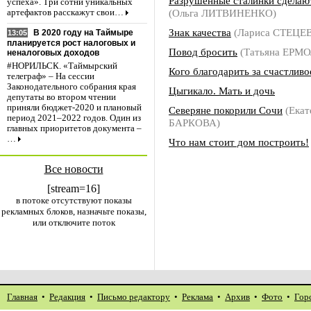
Разрушенные сталинки сдела
успеха». Три сотни уникальных
(Ольга ЛИТВИНЕНКО)
артефактов расскажут свои…
Знак качества
(Лариса СТЕЦЕ
В 2020 году на Таймыре
13:05
планируется рост налоговых и
Повод бросить
(Татьяна ЕРМ
неналоговых доходов
#НОРИЛЬСК. «Таймырский
Кого благодарить за счастливо
телеграф» – На сессии
Законодательного собрания края
Цыгикало. Мать и дочь
депутаты во втором чтении
приняли бюджет-2020 и плановый
Северяне покорили Сочи
(Екат
период 2021–2022 годов. Один из
БАРКОВА)
главных приоритетов документа –
…
Что нам стоит дом построить!
Все новости
[stream=16]
в потоке отсутствуют показы
рекламных блоков, назначьте показы,
или отключите поток
Главная
•
Редакция
•
Письмо редактору
•
Реклама
•
Архив
•
Фото
•
Гор