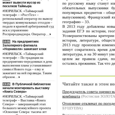
может вывезти мусор из
по русскому языку станут из
поселков Таймыра
обязательных выпускники б
#НОРИЛЬСК. «Таймырский
популярных предметов – общес
телеграф» – «РостТех» –
выпускников). Французский яз
региональный оператор по вывозу
географию – 33.
твердых коммунальных отходов –
В 2013 году добавлены новы
подало в краевой арбитражный суд
иск к управлению
задания ЕГЭ по истории, гео
Росприроднадзора. Оператор…
Усовершенствованы критерии
истории, литературе, общест
На предприятиях
14:05
2013 году произошли изменен
Заполярного филиала
«Норникеля» зажигают елки
минут сократилось время для
литературы, и на 30 минут уве
#НОРИЛЬСК. «Таймырский
телеграф» – По традиции на
целом же правила сдачи, п
предприятиях-передовиках в день
остались прежними. Так что де
выполнения плана устанавливают
символ Нового года – елку и
зажигают на ней гирлянды. Таким
образом…
Читайте также в этом но
В Публичной библиотеке
13:25
начали монтировать выставку
Председатель совета оценил 
«Книга Севера»
комбината
(Ростислав ЗОЛОТ
#НОРИЛЬСК. «Таймырский
телеграф» – Выставка «Книга
Отопление отключат по погоде
Севера» – завершающий этап
БУШУЕВА)
большого межмузейного проекта
«Освоение Севера: тысяча лет