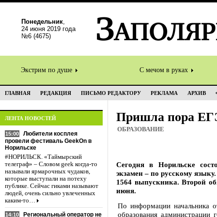
Понедельник
,
24 июня 2019 года
№6 (4675)
Экстрим по душе
С мечом в руках
ГЛАВНАЯ
РЕДАКЦИЯ
ПИСЬМО РЕДАКТОРУ
РЕКЛАМА
АРХИВ
Пришла пора ЕГ
ЛЕНТА НОВОСТЕЙ
ОБРАЗОВАНИЕ
Любители косплея
15:00
провели фестиваль GeekOn в
Норильске
#НОРИЛЬСК. «Таймырский
Сегодня в Норильске сост
телеграф» – Словом geek когда-то
называли ярмарочных чудаков,
экзамен – по русскому языку.
которые выступали на потеху
1564 выпускника. Второй об
публике. Сейчас гиками называют
июня.
людей, очень сильно увлеченных
каким-то…
По информации начальника о
образования администрации 
Региональный оператор не
14:10