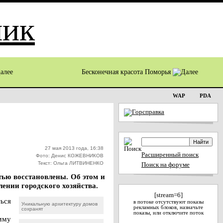
Бесконечная красота Поморья
WAP
PDA
27 мая 2013 года, 16:38
Расширенный поиск
Фото: Денис КОЖЕВНИКОВ
Текст: Ольга ЛИТВИНЕНКО
Поиск на форуме
тью восстановлены. Об этом и
ении городского хозяйства.
[stream=6]
ься
в потоке отсутствуют показы
Уникальную архитектуру домов
рекламных блоков, назначьте
сохранят
показы, или отключите поток
амму