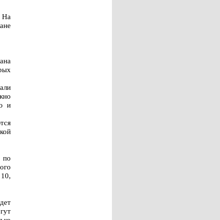
 На
ане
ана
рых
али
жно
ю и
тся
ской
 по
ого
 10,
дет
гут
ько