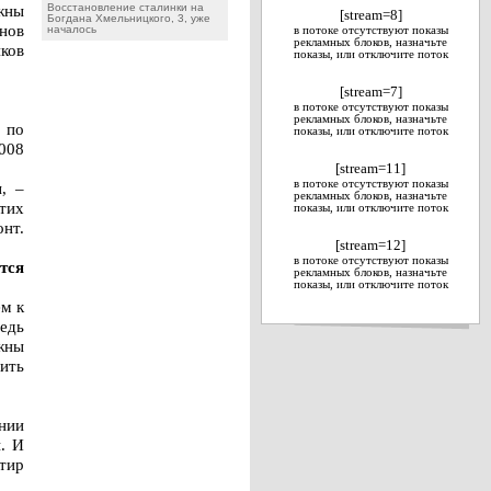
жны
Восстановление сталинки на
[stream=8]
Богдана Хмельницкого, 3, уже
онов
началось
в потоке отсутствуют показы
рекламных блоков, назначьте
иков
показы, или отключите поток
[stream=7]
в потоке отсутствуют показы
рекламных блоков, назначьте
 по
показы, или отключите поток
2008
[stream=11]
в потоке отсутствуют показы
, –
рекламных блоков, назначьте
тих
показы, или отключите поток
нт.
[stream=12]
в потоке отсутствуют показы
тся
рекламных блоков, назначьте
показы, или отключите поток
ем к
едь
жны
ить
нии
. И
ртир