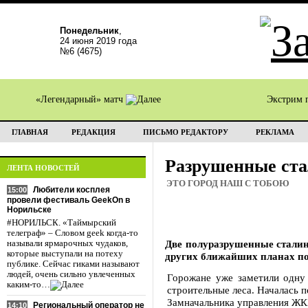
Понедельник
,
24 июня 2019 года
№6 (4675)
«Легендарный» матч
Экстрим 
ГЛАВНАЯ
РЕДАКЦИЯ
ПИСЬМО РЕДАКТОРУ
РЕКЛАМА
Разрушенные ст
ЛЕНТА НОВОСТЕЙ
ЭТО ГОРОД НАШ С ТОБОЮ
Любители косплея
15:00
провели фестиваль GeekOn в
Норильске
#НОРИЛЬСК. «Таймырский
телеграф» – Словом geek когда-то
Две полуразрушенные сталинк
называли ярмарочных чудаков,
которые выступали на потеху
других ближайших планах по
публике. Сейчас гиками называют
людей, очень сильно увлеченных
Горожане уже заметили одну 
каким-то…
строительные леса. Началась 
Замначальника управления ЖКХ
Региональный оператор не
14:10