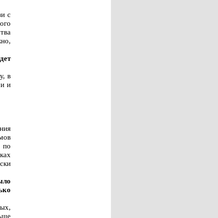
зи с
ого
тва
но,
дет
у, в
и и
ания
омов
 по
ках
ски
ыло
ько
ых,
ьше