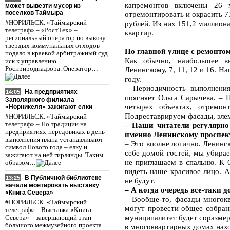
капремонтов включены 26 
может вывезти мусор из
поселков Таймыра
отремонтировать и окрасить 7
#НОРИЛЬСК. «Таймырский
рублей. Из них 151,2 миллиона
телеграф» – «РостТех» –
квартир.
региональный оператор по вывозу
твердых коммунальных отходов –
По главной улице с ремонто
подало в краевой арбитражный суд
Как обычно, наибольшее в
иск к управлению
Росприроднадзора. Оператор…
Ленинскому, 7, 11, 12 и 16. 
году.
– Периодичность выполнения
На предприятиях
14:05
поясняет Ольга Сарычева. – 
Заполярного филиала
четырех объектах, отремон
«Норникеля» зажигают елки
Подреставрируем фасады, элем
#НОРИЛЬСК. «Таймырский
телеграф» – По традиции на
– Наши читатели регулярно
предприятиях-передовиках в день
именно Ленинскому проспек
выполнения плана устанавливают
– Это вполне логично. Ленинск
символ Нового года – елку и
себе домой гостей, мы убира
зажигают на ней гирлянды. Таким
не приглашаем в спальню. К 
образом…
видеть наше красивое лицо. 
В Публичной библиотеке
13:25
не будут.
начали монтировать выставку
– А когда очередь все-таки д
«Книга Севера»
– Вообще-то, фасады многок
#НОРИЛЬСК. «Таймырский
могут провести общее собран
телеграф» – Выставка «Книга
муниципалитет будет соразмер
Севера» – завершающий этап
большого межмузейного проекта
в многоквартирных домах нахо