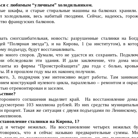
ться с любимым “уличным” холодильником.
ные шкафы, и старые стиральные машины на балконах хранили.
л холодильник, весь набитый гвоздями. Сейчас, надеюсь, горож
тво французских балконов.
зать сногсшибательная, новость: разрушенные сталинки на Богд
цей “Полярная звезда”), и на Кирова, 1 (за институтом), в кото
му подъезду, будут восстанавливать.
о много споров. Думали, что не удастся их сохранить. Подключ
они обследовали эти здания. И дали заключение, что дома мо
ктанты из фирмы “Промстройзащита” два года с болью, кровь
ты. И в прошлом году мы их наконец получили.
кого, 3, подрядчик уже интенсивно ведет работы. Там занимаю
ением конструкций нулевого цикла, параллельно – ремонтом и окра
стью отремонтирован и заселен.
ьствие?
тороннего соглашения выделяет край. На восстановление дома
едусмотрено 103 миллиона рублей. Из них средства муниципальн
н процент. Такая же ситуация с двумя подъездами по Ленинскому,
миллионов.
сстановление сталинки на Кирова, 1?
д и четыре нежилых. На восстановление четырех нежилых бу
Оговорюсь, что я сейчас называю предварительные суммы. Мо
е деньги на восстановление нулевого цикла, но это выявится тол