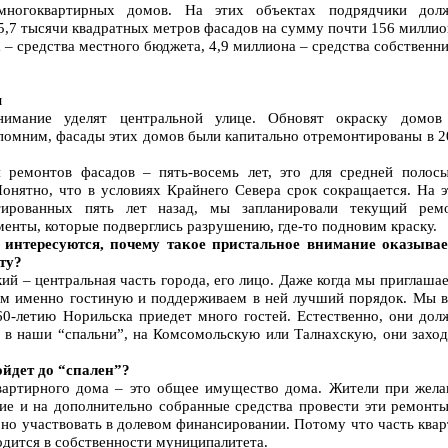
многоквартирных домов. На этих объектах подрядчики дол
5,7 тысячи квадратных метров фасадов на сумму почти 156 милли
 – средства местного бюджета, 4,9 миллиона – средства собственн
м
нимание уделят центральной улице. Обновят окраску домов
Напомним, фасады этих домов были капитально отремонтированы в 
 ремонтов фасадов – пять-восемь лет, это для средней полосы
Понятно, что в условиях Крайнего Севера срок сокращается. На э
тированных пять лет назад, мы запланировали текущий ремо
енты, которые подверглись разрушению, где-то подновим краску.
 интересуются, почему такое пристальное внимание оказывае
ту?
ий – центральная часть города, его лицо. Даже когда мы приглаша
ем именно гостиную и поддерживаем в ней лучший порядок. Мы в
60-летию Норильска приедет много гостей. Естественно, они дол
А в наши “спальни”, на Комсомольскую или Талнахскую, они заход
ойдет до “спален”?
вартирного дома – это общее имущество дома. Жители при жела
ие и на дополнительно собранные средства провести эти ремонты
но участвовать в долевом финансировании. Потому что часть ква
дится в собственности муниципалитета.