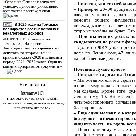
«Освоение Севера: тысяча лет
– Понятно, что это небольшая
успеха». Три сотни уникальных
– Примерно 20–30 процентов. 
артефактов расскажут свои…
введением нового, девятого 
ремонта общего имуществ
В 2020 году на Таймыре
перекладывается на плечи жи
13:05
планируется рост налоговых и
скоро их вообще не будет. Это
неналоговых доходов
– При нынешних долгах нас
#НОРИЛЬСК. «Таймырский
скидываться на ремонт фасад
телеграф» – На сессии
– Долги по ЖКХ у нас просто 
Законодательного собрания края
доме по Ленинскому, 47, жил
депутаты во втором чтении
приняли бюджет-2020 и плановый
на собственные деньги.
период 2021–2022 годов. Один из
главных приоритетов документа –
Половина лучше целого
…
– Покрасят ли дома на Лени
– Мы очень хотели это сделат
Все новости
в программу попали только тр
мы сделаем. Кроме того, буд
[stream=16]
Ленинскому, 10. Но мы еще 
в потоке отсутствуют показы
четырехстороннего соглашени
рекламных блоков, назначьте показы,
благоприятно.
или отключите поток
– Еще один момент, о котор
бы лучше – отремонтировать 
лицевую часть, но вдоль все
– Поясню, почему мы все-так
это более эстетично – все-т