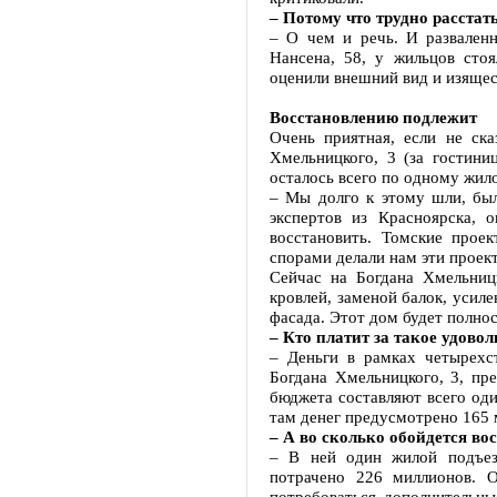
– Потому что трудно расста
– О чем и речь. И развален
Нансена, 58, у жильцов стоя
оценили внешний вид и изящес
Восстановлению подлежит
Очень приятная, если не ска
Хмельницкого, 3 (за гостини
осталось всего по одному жило
– Мы долго к этому шли, был
экспертов из Красноярска, 
восстановить. Томские прое
спорами делали нам эти проек
Сейчас на Богдана Хмельниц
кровлей, заменой балок, усил
фасада. Этот дом будет полно
– Кто платит за такое удовол
– Деньги в рамках четырехс
Богдана Хмельницкого, 3, пр
бюджета составляют всего оди
там денег предусмотрено 165 
– А во сколько обойдется во
– В ней один жилой подъез
потрачено 226 миллионов. 
потребоваться дополнительны