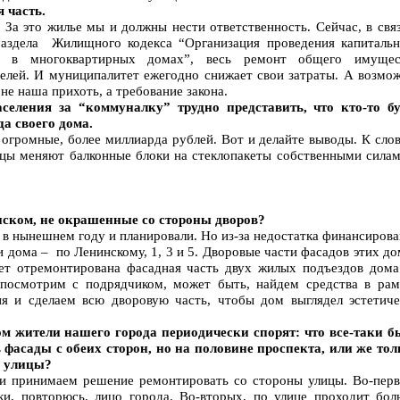
 часть.
За это жилье мы и должны нести ответственность. Сейчас, в свя
раздела Жилищного кодекса “Организация проведения капитальн
а в многоквартирных домах”, весь ремонт общего имущес
телей. И муниципалитет ежегодно снижает свои затраты. А возмож
 не наша прихоть, а требование закона.
еления за “коммуналку” трудно представить, что кто-то бу
а своего дома.
огромные, более миллиарда рублей. Вот и делайте выводы. К слов
ьцы меняют балконные блоки на стеклопакеты собственными силам
нском, не окрашенные со стороны дворов?
ь в нынешнем году и планировали. Но из-за недостатка финансиров
и дома – по Ленинскому, 1, 3 и 5. Дворовые части фасадов этих д
ет отремонтирована фасадная часть двух жилых подъездов дома
посмотрим с подрядчиком, может быть, найдем средства в рам
я и сделаем всю дворовую часть, чтобы дом выглядел эстетиче
ом жители нашего города периодически спорят: что все-таки б
фасады с обеих сторон, но на половине проспекта, или же тол
й улицы?
и принимаем решение ремонтировать со стороны улицы. Во-перв
аки, повторюсь, лицо города. Во-вторых, по улице проходит бол