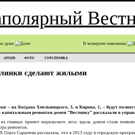
по душе
В четвертом поколении
АРХИВ
ФОТО
ГОРСПРАВКА
алинки сделают жилыми
и – на Богдана Хмельницкого, 3, и Кирова, 1, – будут полнос
 капитальным ремонтам домов “Вестнику” рассказали в управл
из главных примет норильского лета: вдоль домов стали появлят
пора ремонтов.
 Ольга Сарычева рассказала, что в 2013 году в городскую прогр