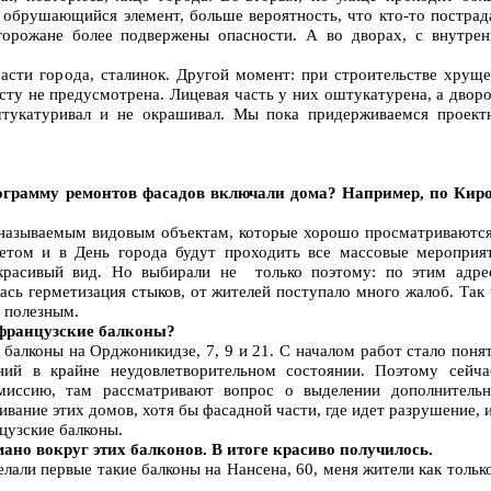
о обрушающийся элемент, больше вероятность, что кто-то пострад
горожане более подвержены опасности. А во дворах, с внутрен
части города, сталинок. Другой момент: при строительстве хрущ
сту не предусмотрена. Лицевая часть у них оштукатурена, а двор
штукатуривал и не окрашивал. Мы пока придерживаемся проект
ограмму ремонтов фасадов включали дома? Например, по Киро
 называемым видовым объектам, которые хорошо просматриваются
летом и в День города будут проходить все массовые мероприят
расивый вид. Но выбирали не только поэтому: по этим адре
ась герметизация стыков, от жителей поступало много жалоб. Так
с полезным.
 французские балконы?
алконы на Орджоникидзе, 7, 9 и 21. С началом работ стало поня
ний в крайне неудовлетворительном состоянии. Поэтому сейча
миссию, там рассматривают вопрос о выделении дополнительн
вание этих домов, хотя бы фасадной части, где идет разрушение, 
цузские балконы.
ано вокруг этих балконов. В итоге красиво получилось.
елали первые такие балконы на Нансена, 60, меня жители как тольк