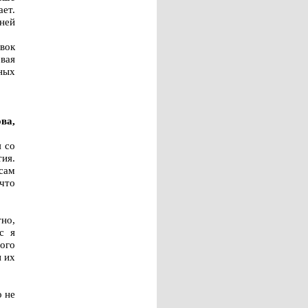
ает.
ней
евок
овая
ных
ва,
 со
ия.
сам
 что
тно,
с я
ого
и их
о не