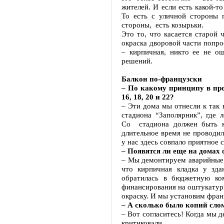
жителей. И если есть какой-т
То есть с уличной стороны 
стороны, есть козырьки.
Это то, что касается старой 
окраска дворовой части попро
– кирпичная, никто ее не о
решений.
Балкон по-французски
– По какому принципу в пр
16, 18, 20 и 22?
– Эти дома мы отнесли к так
стадиона “Заполярник”, где 
Со стадиона должен быть к
длительное время не проводил
у нас здесь совпало приятное 
– Появятся ли еще на домах
– Мы демонтируем аварийные б
что кирпичная кладка у зда
обратилась в бюджетную ко
финансирования на оштукатури
окраску. И мы установим фран
– А сколько было копий слом
– Вот согласитесь! Когда мы д
критиковали.