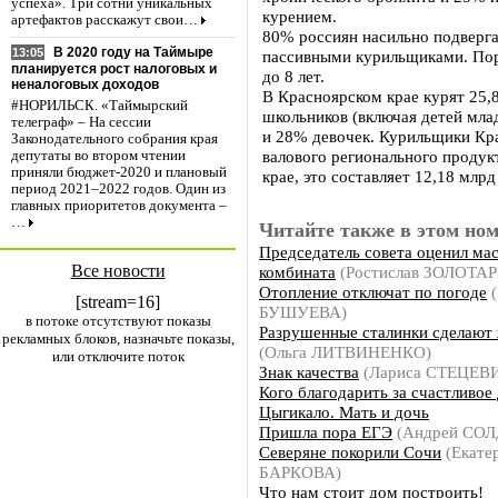
успеха». Три сотни уникальных
курением.
артефактов расскажут свои…
80% россиян насильно подверга
В 2020 году на Таймыре
13:05
пассивными курильщиками. Пор
планируется рост налоговых и
до 8 лет.
неналоговых доходов
В Красноярском крае курят 25
#НОРИЛЬСК. «Таймырский
школьников (включая детей мла
телеграф» – На сессии
и 28% девочек. Курильщики Кра
Законодательного собрания края
валового регионального продук
депутаты во втором чтении
приняли бюджет-2020 и плановый
крае, это составляет 12,18 млрд
период 2021–2022 годов. Один из
главных приоритетов документа –
…
Читайте также в этом ном
Председатель совета оценил м
Все новости
комбината
(Ростислав ЗОЛОТАР
Отопление отключат по погоде
(
[stream=16]
БУШУЕВА)
в потоке отсутствуют показы
Разрушенные сталинки сделают
рекламных блоков, назначьте показы,
(Ольга ЛИТВИНЕНКО)
или отключите поток
Знак качества
(Лариса СТЕЦЕВ
Кого благодарить за счастливое
Цыгикало. Мать и дочь
Пришла пора ЕГЭ
(Андрей СО
Северяне покорили Сочи
(Екате
БАРКОВА)
Что нам стоит дом построить!