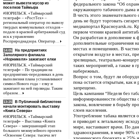
может вывезти мусор из
федерального закона “Об охран
поселков Таймыра
окружающего табачного дыма и 
#НОРИЛЬСК. «Таймырский
В честь этого знаменательного
телеграф» – «РостТех» –
день не будут торговать сигар
региональный оператор по вывозу
медиапортал Красноyarsk.ru. К
твердых коммунальных отходов –
первом чтении краевой антитаб
подало в краевой арбитражный суд
иск к управлению
Он разработан в дополнение к 
Росприроднадзора. Оператор…
дополнительные ограничения на
местах и помещениях. В частнос
На предприятиях
14:05
открытом воздухе в местах, пр
Заполярного филиала
«Норникеля» зажигают елки
зрелищных, театрально-концерт
таких мероприятий, а также в г
#НОРИЛЬСК. «Таймырский
телеграф» – По традиции на
набережных.
предприятиях-передовиках в день
Вопрос о том, будут ли оборуд
выполнения плана устанавливают
пока остается открытым, как и 
символ Нового года – елку и
запрещено.
зажигают на ней гирлянды. Таким
Цель кампании “Неделя без таб
образом…
информированности общества о 
В Публичной библиотеке
13:25
закона, вовлечение в борьбу пр
начали монтировать выставку
слоев населения.
«Книга Севера»
Употребление табака является 
#НОРИЛЬСК. «Таймырский
и приводит к летальному исходу
телеграф» – Выставка «Книга
Севера» – завершающий этап
мире, настаивают врачи. По д
большого межмузейного проекта
здравоохранения, в мире 90% см
«Освоение Севера: тысяча лет
хронического бронхита и 25% и