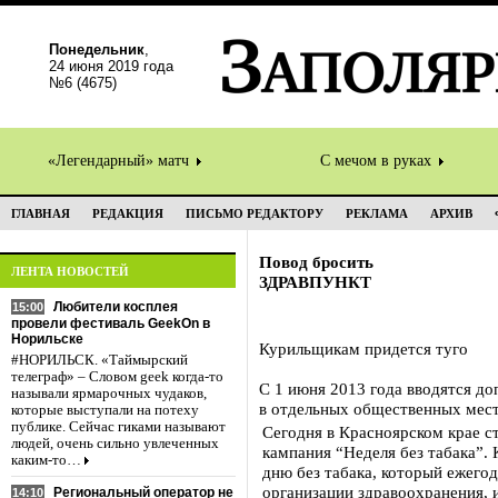
Понедельник
,
24 июня 2019 года
№6 (4675)
«Легендарный» матч
С мечом в руках
ГЛАВНАЯ
РЕДАКЦИЯ
ПИСЬМО РЕДАКТОРУ
РЕКЛАМА
АРХИВ
Повод бросить
ЛЕНТА НОВОСТЕЙ
ЗДРАВПУНКТ
Любители косплея
15:00
провели фестиваль GeekOn в
Норильске
Курильщикам придется туго
#НОРИЛЬСК. «Таймырский
телеграф» – Словом geek когда-то
С 1 июня 2013 года вводятся до
называли ярмарочных чудаков,
в отдельных общественных мес
которые выступали на потеху
публике. Сейчас гиками называют
Сегодня в Красноярском крае 
людей, очень сильно увлеченных
кампания “Неделя без табака”
каким-то…
дню без табака, который ежего
организации здравоохранения, и
Региональный оператор не
14:10