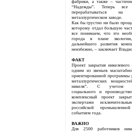
фабрики, а также – частич
“Надежды”. Теперь все
перерабатываться на Н
металлургическом заводе.
Как бы грустно ни было проща
которому отдал большую част
все понимаем, что это необ
города в плане экологи
дальнейшего развития комп
неизбежно, – заключает Влади
ФАКТ
Проект закрытия никелевого 
одним из звеньев масштабной
ориентированной программы 
металлургических мощносте
никеля”. С учетом эко
социального и производстве
комплексный проект закры
экспертами исключитель
российской промышленно
событием года.
ВАЖНО
Для 2500 работников нике