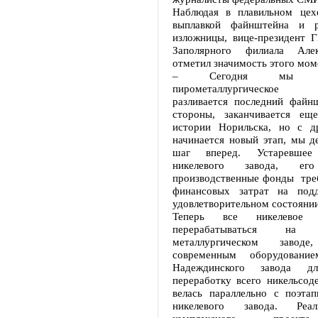
Наблюдая в плавильном цех
выплавкой файнштейна и 
изложницы, вице-президент 
Заполярного филиала Але
отметил значимость этого мом
– Сегодня мы оста
пирометаллургическое п
разливается последний файн
стороны, заканчивается ещ
истории Норильска, но с д
начинается новый этап, мы д
шаг вперед. Устаревшее 
никелевого завода, ег
производственные фонды тре
финансовых затрат на под
удовлетворительном состоянии
Теперь все никелевое 
перерабатываться на Н
металлургическом заводе
современным оборудование
Надеждинского завода 
переработку всего никельсод
велась параллельно с поэта
никелевого завода. Реал