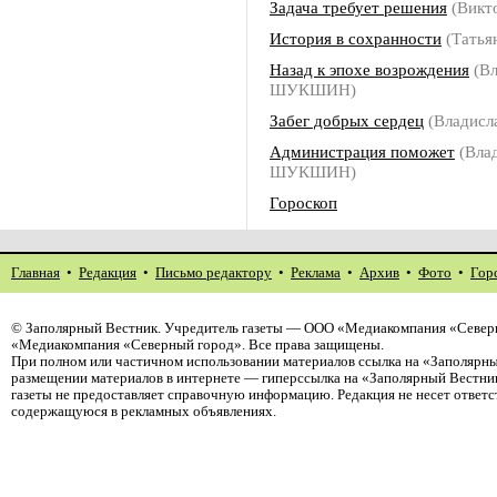
Задача требует решения
(Викт
История в сохранности
(Тать
Назад к эпохе возрождения
(Вл
ШУКШИН)
Забег добрых сердец
(Владис
Администрация поможет
(Вла
ШУКШИН)
Гороскоп
Главная
•
Редакция
•
Письмо редактору
•
Реклама
•
Архив
•
Фото
•
Гор
©
Заполярный Вестник
. Учредитель газеты — ООО «Медиакомпания «Северн
«Медиакомпания «Северный город». Все права защищены.
При полном или частичном использовании материалов ссылка на «Заполярны
размещении материалов в интернете — гиперссылка на «Заполярный Вестник
газеты не предоставляет справочную информацию. Редакция не несет ответ
содержащуюся в рекламных объявлениях.