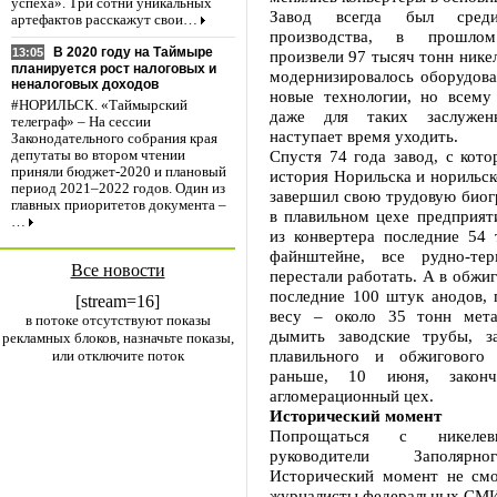
успеха». Три сотни уникальных
Завод всегда был среди
артефактов расскажут свои…
производства, в прошло
В 2020 году на Таймыре
13:05
произвели 97 тысяч тонн никел
планируется рост налоговых и
модернизировалось оборудова
неналоговых доходов
новые технологии, но всему 
#НОРИЛЬСК. «Таймырский
даже для таких заслужен
телеграф» – На сессии
наступает время уходить.
Законодательного собрания края
Спустя 74 года завод, с кото
депутаты во втором чтении
приняли бюджет-2020 и плановый
история Норильска и норильск
период 2021–2022 годов. Один из
завершил свою трудовую биог
главных приоритетов документа –
в плавильном цехе предприят
…
из конвертера последние 54 
файнштейне, все рудно-тер
Все новости
перестали работать. А в обжи
последние 100 штук анодов, 
[stream=16]
весу – около 35 тонн мета
в потоке отсутствуют показы
дымить заводские трубы, з
рекламных блоков, назначьте показы,
плавильного и обжигового
или отключите поток
раньше, 10 июня, закон
агломерационный цех.
Исторический момент
Попрощаться с никелев
руководители Заполярн
Исторический момент не смо
журналисты федеральных СМ