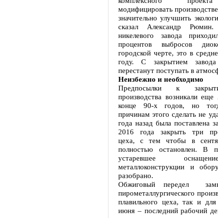
комплексного проект
модифицировать производстве
значительно улучшить эколог
сказал Александр Рюми
никелевого завода приходи
процентов выбросов дио
городской черте, это в средн
году. С закрытием завод
перестанут поступать в атмос
Неизбежно и необходимо
Предпосылки к закрыт
производства возникали еще 
конце 90-х годов, но то
причинам этого сделать не уда
года назад была поставлена з
2016 года закрыть три про
цеха, с тем чтобы в сентя
полностью остановлен. В п
устаревшее оснащен
металлоконструкции и обору
разобрано.
Обжиговый передел замы
пирометаллургического произв
плавильного цеха, так и для
июня – последний рабочий де