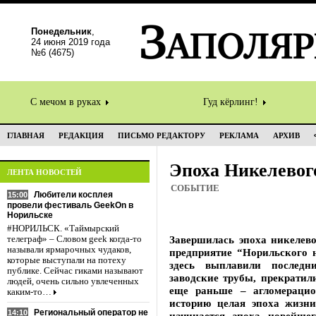
Понедельник
,
24 июня 2019 года
№6 (4675)
С мечом в руках
Гуд кёрлинг!
ГЛАВНАЯ
РЕДАКЦИЯ
ПИСЬМО РЕДАКТОРУ
РЕКЛАМА
АРХИВ
Эпоха Никелевог
ЛЕНТА НОВОСТЕЙ
СОБЫТИЕ
Любители косплея
15:00
провели фестиваль GeekOn в
Норильске
#НОРИЛЬСК. «Таймырский
Завершилась эпоха никелево
телеграф» – Словом geek когда-то
называли ярмарочных чудаков,
предприятие “Норильского н
которые выступали на потеху
здесь выплавили последн
публике. Сейчас гиками называют
заводские трубы, прекратил
людей, очень сильно увлеченных
еще раньше – агломераци
каким-то…
историю целая эпоха жизни
Региональный оператор не
14:10
начинается эпоха новейше