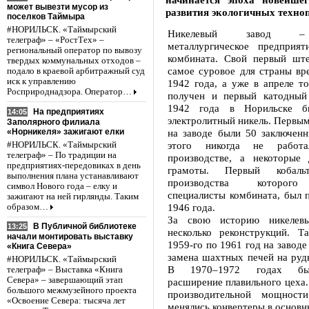
может вывезти мусор из
развития экологичных техноп
поселков Таймыра
#НОРИЛЬСК. «Таймырский
Никелевый завод –
телеграф» – «РостТех» –
металлургическое предприят
региональный оператор по вывозу
комбината. Свой первый шт
твердых коммунальных отходов –
самое суровое для страны вр
подало в краевой арбитражный суд
иск к управлению
1942 года, а уже в апреле т
Росприроднадзора. Оператор…
получен и первый катодный
1942 года в Норильске б
На предприятиях
14:05
электролитный никель. Первы
Заполярного филиала
«Норникеля» зажигают елки
на заводе были 50 заключенн
этого никогда не работ
#НОРИЛЬСК. «Таймырский
телеграф» – По традиции на
производстве, а некоторые
предприятиях-передовиках в день
грамоты. Первый кобальт
выполнения плана устанавливают
производства которого
символ Нового года – елку и
специалисты комбината, был 
зажигают на ней гирлянды. Таким
1946 года.
образом…
За свою историю никелевы
В Публичной библиотеке
13:25
несколько реконструкций. Т
начали монтировать выставку
1959-го по 1961 год на заводе
«Книга Севера»
замена шахтных печей на руд
#НОРИЛЬСК. «Таймырский
В 1970–1972 годах был
телеграф» – Выставка «Книга
Севера» – завершающий этап
расширение плавильного цеха.
большого межмузейного проекта
производительной мощности
«Освоение Севера: тысяча лет
менялись конвертеры в основн