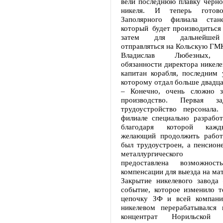
вели последнюю плавку черно
никеля. И теперь готово
Заполярного филиала стан
который будет производиться 
затем для дальнейшей 
отправляться на Кольскую ГМ
Владислав Любезных, 
обязанности директора никелев
капитан корабля, последним 
которому отдал больше двадца
– Конечно, очень сложно з
производство. Первая 
трудоустройство персонала
филиале специально разработ
благодаря которой кажд
желающий продолжить работ
был трудоустроен, а пенсион
металлургического пр
предоставлена возможно
компенсации для выезда на ма
Закрытие никелевого завода 
событие, которое изменило т
цепочку ЗФ и всей компани
никелевом перерабатывался 
концентрат Норильской о