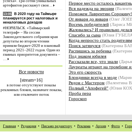
успеха». Три сотни уникальных
Первое место осталось вакантн
артефактов расскажут свои…
Вся надежда на эмоции
(Валент
Поможем Лаврентию Сорокину!
В 2020 году на Таймыре
13:05
планируется рост налоговых и
От января до января
(Олег ЛОЕ
неналоговых доходов
Восемь победителей
(Лариса 
#НОРИЛЬСК. «Таймырский
Жаловались? И правильно делал
телеграф» – На сессии
Спасибо за сына
(Юлия ГУБЕЛА
Законодательного собрания края
Когда непросто стать родителя
депутаты во втором чтении
Поиск затянулся
(Екатерина БА
приняли бюджет-2020 и плановый
период 2021–2022 годов. Один из
Распишись за ребенка
(Екатери
главных приоритетов документа –
Под знаком юбилея
…
Рассказали все, что знали
(Дарь
Лауреаты играют на тромбоне и
Все новости
Это его скорость
Блондинки всегда в моде
(Мари
[stream=16]
Рядом с Мастером
(Валентина 
в потоке отсутствуют показы
Полный “Апофегей”
(Юлия КОХ
рекламных блоков, назначьте показы,
Проба пера
или отключите поток
Гороскоп
Главная
•
Редакция
•
Письмо редактору
•
Реклама
•
Архив
•
Фото
•
Гор