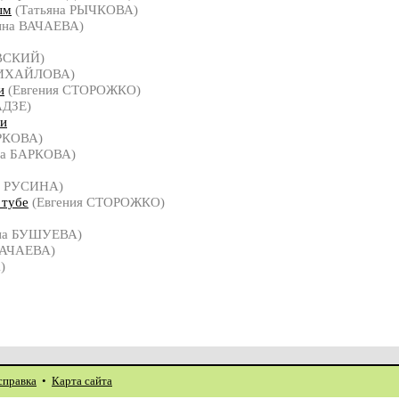
ым
(Татьяна РЫЧКОВА)
ина ВАЧАЕВА)
ВСКИЙ)
МИХАЙЛОВА)
и
(Евгения СТОРОЖКО)
ДЗЕ)
ми
РКОВА)
на БАРКОВА)
я РУСИНА)
 тубе
(Евгения СТОРОЖКО)
на БУШУЕВА)
ВАЧАЕВА)
)
справка
•
Карта сайта