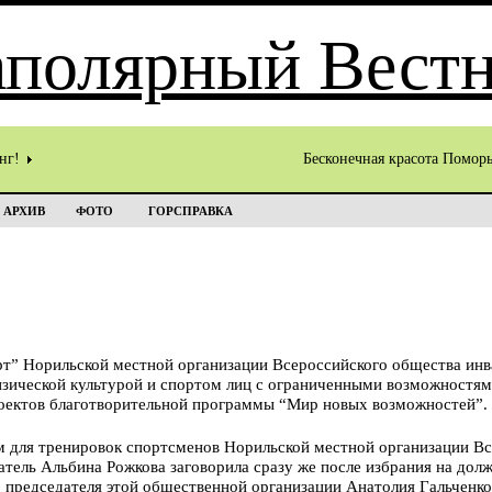
инг!
Бесконечная красота Помор
АРХИВ
ФОТО
ГОРСПРАВКА
т” Норильской местной организации Всероссийского общества инв
изической культурой и спортом лиц с ограниченными возможностям
оектов благотворительной программы “Мир новых возможностей”. 
м для тренировок спортсменов Норильской местной организации В
атель Альбина Рожкова заговорила сразу же после избрания на дол
 председателя этой общественной организации Анатолия Гальченко,