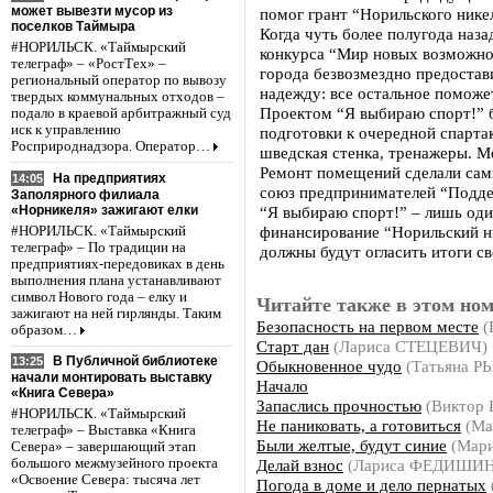
может вывезти мусор из
помог грант “Норильского нике
поселков Таймыра
Когда чуть более полугода наз
#НОРИЛЬСК. «Таймырский
конкурса “Мир новых возможно
телеграф» – «РостТех» –
города безвозмездно предостав
региональный оператор по вывозу
надежду: все остальное поможет
твердых коммунальных отходов –
Проектом “Я выбираю спорт!” 
подало в краевой арбитражный суд
иск к управлению
подготовки к очередной спартак
Росприроднадзора. Оператор…
шведская стенка, тренажеры. М
Ремонт помещений сделали сам
На предприятиях
14:05
союз предпринимателей “Подде
Заполярного филиала
«Норникеля» зажигают елки
“Я выбираю спорт!” – лишь оди
финансирование “Норильский ни
#НОРИЛЬСК. «Таймырский
телеграф» – По традиции на
должны будут огласить итоги с
предприятиях-передовиках в день
выполнения плана устанавливают
символ Нового года – елку и
Читайте также в этом ном
зажигают на ней гирлянды. Таким
Безопасность на первом месте
(
образом…
Старт дан
(Лариса СТЕЦЕВИЧ)
В Публичной библиотеке
13:25
Обыкновенное чудо
(Татьяна 
начали монтировать выставку
Начало
«Книга Севера»
Запаслись прочностью
(Виктор
#НОРИЛЬСК. «Таймырский
Не паниковать, а готовиться
(Ма
телеграф» – Выставка «Книга
Были желтые, будут синие
(Мар
Севера» – завершающий этап
Делай взнос
(Лариса ФЕДИШИ
большого межмузейного проекта
«Освоение Севера: тысяча лет
Погода в доме и дело пернатых