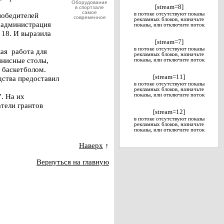
Оборудование
[stream=8]
в спортзале
самое
победителей
в потоке отсутствуют показы
современное
рекламных блоков, назначьте
 администрация
показы, или отключите поток
 18. И выразила
[stream=7]
в потоке отсутствуют показы
ая работа для
рекламных блоков, назначьте
ннисные столы,
показы, или отключите поток
и баскетболом.
[stream=11]
дства предоставил
в потоке отсутствуют показы
рекламных блоков, назначьте
. На их
показы, или отключите поток
тели грантов
[stream=12]
в потоке отсутствуют показы
рекламных блоков, назначьте
показы, или отключите поток
Наверх
↑
Вернуться на главную