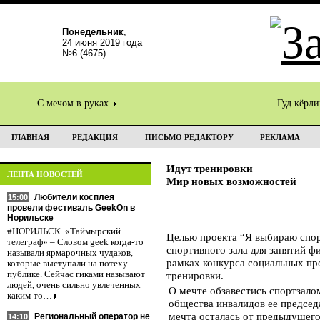
Понедельник
,
24 июня 2019 года
№6 (4675)
С мечом в руках
Гуд кёрл
ГЛАВНАЯ
РЕДАКЦИЯ
ПИСЬМО РЕДАКТОРУ
РЕКЛАМА
Идут тренировки
ЛЕНТА НОВОСТЕЙ
Мир новых возможностей
Любители косплея
15:00
провели фестиваль GeekOn в
Норильске
#НОРИЛЬСК. «Таймырский
Целью проекта “Я выбираю спор
телеграф» – Словом geek когда-то
спортивного зала для занятий ф
называли ярмарочных чудаков,
рамках конкурса социальных пр
которые выступали на потеху
публике. Сейчас гиками называют
тренировки.
людей, очень сильно увлеченных
О мечте обзавестись спортзало
каким-то…
общества инвалидов ее председ
мечта осталась от предыдущего
Региональный оператор не
14:10