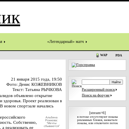
ья
«Легендарный» матч
WAP
PDA
21 января 2015 года, 19:50
Фото: Денис КОЖЕВНИКОВ
Текст: Татьяна РЫЧКОВА
Расширенный поиск
алидов объявлено открытие
Поиск на форуме
и здоровья. Проект реализован в
В новом спортзале начались
[stream=6]
сероссийского
в потоке отсутствуют показы
Альбина
рекламных блоков, назначьте
Рожкова:
жность. Собственно,
“Мечты
показы, или отключите поток
сбываются”
 а реализовать ее