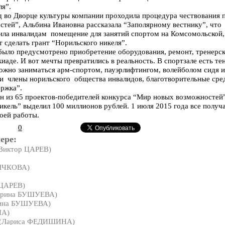
ля”.
ад во Дворце культуры компании проходила процедура чествования 
стей”, Альбина Ивановна рассказала “Заполярному вестнику”, что
ила инвалидам помещение для занятий спортом на Комсомольской,
 сделать грант “Норильского никеля”.
было предусмотрено приобретение оборудования, ремонт, тренерск
иаде. И вот мечты превратились в реальность. В спортзале есть те
ожно заниматься арм-спортом, пауэрлифтингом, волейболом сидя 
и члены норильского общества инвалидов, благотворительные сре
ржка”.
н из 65 проектов-победителей конкурса “Мир новых возможностей”
кель” выделил 100 миллионов рублей. 1 июля 2015 года все получа
воей работы.
0
ере:
Виктор ЦАРЕВ)
РЫЧКОВА)
 ЦАРЕВ)
рина БУШУЕВА)
ина БУШУЕВА)
НА)
(Лариса ФЕДИШИНА)