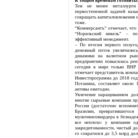
К тощим временам готовитьс
Тем не менее металлурги
первостепенной задачей наз
сокращать капиталовложения н
тоже.
“Коммерсантъ” отмечает, что
“Норильский никель” – по
эффективный менеджмент.
– По итогам первого полуго
денежный поток увеличились
динамики на валютном рын
предприятиях повысилась рен
сегодня в мире только BHP B
отмечает представитель компа
Инвестпрограмма до 2018 год
Потанина, составляет около 
активы ежегодно.
Увлечение наращиванием дол
многие сырьевые компании при
России (достаточно вспомни
Бразилии, превратившегося
мультимиллиардера в безнадеж
все неплохо: у компании о
закредитованности, чистый до
го сократился до 3,5 млрд до