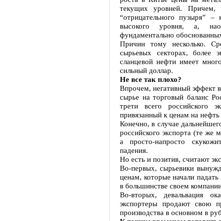
текущих уровней. Причем, 
“отрицательного пузыря” –
высокого уровня, а, нао
фундаментально обоснованных
Причин тому несколько. Ср
сырьевых секторах, более 
сланцевой нефти имеет много
сильный доллар.
Не все так плохо?
Впрочем, негативный эффект в
сырье на торговый баланс Ро
трети всего российского э
привязанный к ценам на нефть
Конечно, в случае дальнейшег
российского экспорта (те же м
а просто-напросто скукожи
падения.
Но есть и позитив, считают эк
Во-первых, сырьевики вынуж
ценам, которые начали падать 
в большинстве своем компании
Во-вторых, девальвация ок
экспортеры продают свою п
производства в основном в руб