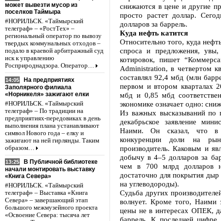
может вывезти мусор из
снижаются в цене и другие п
поселков Таймыра
просто растет доллар. Сего
#НОРИЛЬСК. «Таймырский
долларов за баррель.
телеграф» – «РостТех» –
Куда нефть катится
региональный оператор по вывозу
Относительно того, куда нефт
твердых коммунальных отходов –
спроса и предложения, увы,
подало в краевой арбитражный суд
иск к управлению
котировок, пишет “Коммерса
Росприроднадзора. Оператор…
Administration, в четвертом 
составлял 92,4 мбд (млн барр
На предприятиях
14:05
первом и втором кварталах 2
Заполярного филиала
«Норникеля» зажигают елки
мбд и 0,85 мбд соответстве
экономике означает одно: сниж
#НОРИЛЬСК. «Таймырский
телеграф» – По традиции на
Из важных высказываний по 
предприятиях-передовиках в день
декабрьское заявление мин
выполнения плана устанавливают
Наими. Он сказал, что в 
символ Нового года – елку и
конкуренции доли на рын
зажигают на ней гирлянды. Таким
производитель. Каковым и яв
образом…
добычу в 4–5 долларов за ба
В Публичной библиотеке
13:25
чем в 700 млрд долларов н
начали монтировать выставку
достаточно для покрытия дыр 
«Книга Севера»
на углеводороды).
#НОРИЛЬСК. «Таймырский
Судьба других производителей
телеграф» – Выставка «Книга
Севера» – завершающий этап
волнует. Кроме того, Наими 
большого межмузейного проекта
цены не в интересах ОПЕК, да
«Освоение Севера: тысяча лет
баррель. К последней цифре,