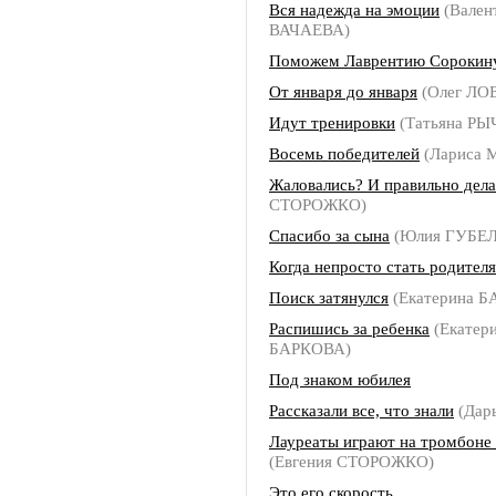
Вся надежда на эмоции
(Вален
ВАЧАЕВА)
Поможем Лаврентию Сорокин
От января до января
(Олег ЛО
Идут тренировки
(Татьяна Р
Восемь победителей
(Лариса
Жаловались? И правильно дел
СТОРОЖКО)
Спасибо за сына
(Юлия ГУБЕ
Когда непросто стать родител
Поиск затянулся
(Екатерина 
Распишись за ребенка
(Екатер
БАРКОВА)
Под знаком юбилея
Рассказали все, что знали
(Дар
Лауреаты играют на тромбоне 
(Евгения СТОРОЖКО)
Это его скорость