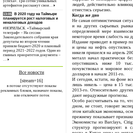
успеха». Три сотни уникальных
людей, действительно влияющ
артефактов расскажут свои…
отнестись серьезно.
В 2020 году на Таймыре
13:05
Когда же дно
планируется рост налоговых и
Не самая оптимистичная ситуа
неналоговых доходов
и на других сырьевых рынках
#НОРИЛЬСК. «Таймырский
определенной мере взаимосв
телеграф» – На сессии
некоторое время слабость на д
Законодательного собрания края
Издание приводит в пример по
депутаты во втором чтении
приняли бюджет-2020 и плановый
и цены на нефть опустились 
период 2021–2022 годов. Один из
никеля пришелся на апрель 2007
главных приоритетов документа –
металл начал практически бе
…
опустившись ниже 10 тыс
почувствовал и мировое восс
Все новости
долларов в начале 2011-го.
И сегодня, кстати, на фоне в
[stream=16]
лишь никель – цена в 15 ты
в потоке отсутствуют показы
2013-го. Относительно други
рекламных блоков, назначьте показы,
дают нерадужные прогнозы.
или отключите поток
Особо рассчитывать на то, чт
дном, не стоит, говорят эксп
этом китайская экономика, ос
прежнему показывает признаки
Экономисты из Barclays, Citig
структур прогнозируют: в с
роста в Китае цены на метал