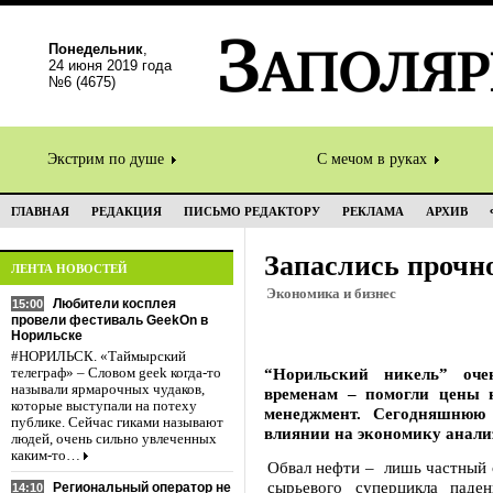
Понедельник
,
24 июня 2019 года
№6 (4675)
Экстрим по душе
С мечом в руках
ГЛАВНАЯ
РЕДАКЦИЯ
ПИСЬМО РЕДАКТОРУ
РЕКЛАМА
АРХИВ
Запаслись прочн
ЛЕНТА НОВОСТЕЙ
Экономика и бизнес
Любители косплея
15:00
провели фестиваль GeekOn в
Норильске
#НОРИЛЬСК. «Таймырский
“Норильский никель” оче
телеграф» – Словом geek когда-то
называли ярмарочных чудаков,
временам – помогли цены 
которые выступали на потеху
менеджмент. Сегодняшнюю
публике. Сейчас гиками называют
влиянии на экономику анализ
людей, очень сильно увлеченных
каким-то…
Обвал нефти – лишь частный с
сырьевого суперцикла паде
Региональный оператор не
14:10