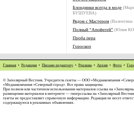
Блондинки всегда в моде
(Мар
БУШУЕВА)
Рядом с Мастером
(Валентина
Полный “Апофегей”
(Юлия КО
Проба пера
Гороскоп
Главная
•
Редакция
•
Письмо редактору
•
Реклама
•
Архив
•
Фото
•
Гор
©
Заполярный Вестник
. Учредитель газеты — ООО «Медиакомпания «Северн
«Медиакомпания «Северный город». Все права защищены.
При полном или частичном использовании материалов ссылка на «Заполярны
размещении материалов в интернете — гиперссылка на «Заполярный Вестник
газеты не предоставляет справочную информацию. Редакция не несет ответ
содержащуюся в рекламных объявлениях.