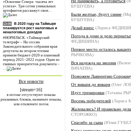
Не паниковать, а готовиться
(М
«Освоение Севера: тысяча лет
БУШУЕВА)
успеха». Три сотни уникальных
артефактов расскажут свои…
Были желтые, будут синие
(Ма
БУШУЕВА)
В 2020 году на Таймыре
13:05
Делай взнос
(Лариса ФЕДИШ
планируется рост налоговых и
неналоговых доходов
Погода в доме и дело пернаты
#НОРИЛЬСК. «Таймырский
ФЕДИШИНА)
телеграф» – На сессии
Законодательного собрания края
Первое место осталось вакан
депутаты во втором чтении
РЫЧКОВА)
приняли бюджет-2020 и плановый
период 2021–2022 годов. Один из
Вся надежда на эмоции
(Вален
главных приоритетов документа –
ВАЧАЕВА)
…
Поможем Лаврентию Сорокин
Все новости
От января до января
(Олег ЛО
[stream=16]
Идут тренировки
(Татьяна Р
в потоке отсутствуют показы
рекламных блоков, назначьте показы,
Восемь победителей
(Лариса
или отключите поток
Жаловались? И правильно дел
СТОРОЖКО)
Спасибо за сына
(Юлия ГУБЕ
Когда непросто стать родител