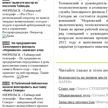
может вывезти мусор из
Толоконский и руководитель
поселков Таймыра
технологическому и атомному
#НОРИЛЬСК. «Таймырский
служба Заполярного филиала 
телеграф» – «РостТех» –
Сегодня же состоится подпи
региональный оператор по вывозу
компанией “Норильский 
твердых коммунальных отходов –
экологическому, технологичес
подало в краевой арбитражный суд
иск к управлению
Также во время рабочей поез
Росприроднадзора. Оператор…
ряд совещаний с руководит
вопросам исполнения произв
2015 году и выполнения пл
На предприятиях
14:05
закрытия устаревшего никелев
Заполярного филиала
«Норникеля» зажигают елки
#НОРИЛЬСК. «Таймырский
телеграф» – По традиции на
предприятиях-передовиках в день
выполнения плана устанавливают
символ Нового года – елку и
Читайте также в этом но
зажигают на ней гирлянды. Таким
образом…
Безопасность на первом месте
ЦАРЕВ)
В Публичной библиотеке
13:25
начали монтировать выставку
Старт дан
(Лариса СТЕЦЕВИЧ
«Книга Севера»
Обыкновенное чудо
(Татьяна
#НОРИЛЬСК. «Таймырский
телеграф» – Выставка «Книга
Запаслись прочностью
(Викто
Севера» – завершающий этап
большого межмузейного проекта