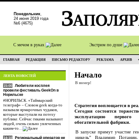
Понедельник
,
24 июня 2019 года
№6 (4675)
С мечом в руках
Экстрим по душе
ГЛАВНАЯ
РЕДАКЦИЯ
ПИСЬМО РЕДАКТОРУ
РЕКЛАМА
АРХИВ
Начало
ЛЕНТА НОВОСТЕЙ
В номер!
Любители косплея
15:00
провели фестиваль GeekOn в
Норильске
#НОРИЛЬСК. «Таймырский
Стратегия воплощается в реа
телеграф» – Словом geek когда-то
называли ярмарочных чудаков,
Сегодня состоится торжес
которые выступали на потеху
эксплуатацию первого 
публике. Сейчас гиками называют
обогатительной фабрики.
людей, очень сильно увлеченных
каким-то…
В запуске примут участие ге
никель” Владимир Потанин,
Региональный оператор не
14:10