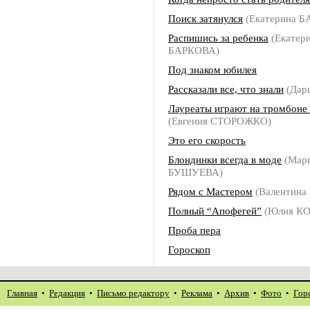
Поиск затянулся
(Екатерина 
Распишись за ребенка
(Екатер
БАРКОВА)
Под знаком юбилея
Рассказали все, что знали
(Дар
Лауреаты играют на тромбоне 
(Евгения СТОРОЖКО)
Это его скорость
Блондинки всегда в моде
(Мар
БУШУЕВА)
Рядом с Мастером
(Валентина
Полный “Апофегей”
(Юлия КО
Проба пера
Гороскоп
Главная
•
Редакция
•
Письмо редактору
•
Реклама
•
Архив
•
Фото
•
Гор