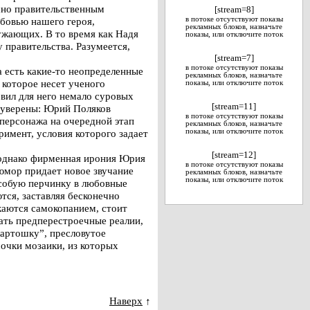
асно правительственным
[stream=8]
юбовью нашего героя,
в потоке отсутствуют показы
рекламных блоков, назначьте
жающих. В то время как Надя
показы, или отключите поток
 правительства. Разумеется,
[stream=7]
в потоке отсутствуют показы
а есть какие-то неопределенные
рекламных блоков, назначьте
 которое несет ученого
показы, или отключите поток
овил для него немало суровых
[stream=11]
ь уверены: Юрий Поляков
в потоке отсутствуют показы
персонажа на очередной этап
рекламных блоков, назначьте
римент, условия которого задает
показы, или отключите поток
[stream=12]
, однако фирменная ирония Юрия
в потоке отсутствуют показы
юмор придает новое звучание
рекламных блоков, назначьте
показы, или отключите поток
особую перчинку в любовные
тся, заставляя бесконечно
каются самокопанием, стоит
ать предперестроечные реалии,
картошку”, пресловутое
очки мозаики, из которых
Наверх
↑