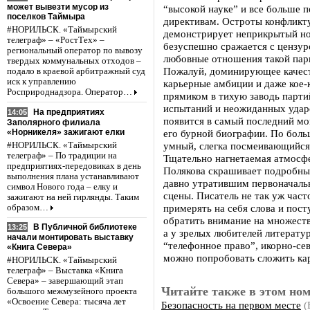
может вывезти мусор из
“высокой науке” и все больше п
поселков Таймыра
директивам. Остроты конфликту
#НОРИЛЬСК. «Таймырский
демонстрирует неприкрытый но
телеграф» – «РостТех» –
безуспешно сражается с цензур
региональный оператор по вывозу
любовные отношения такой пары
твердых коммунальных отходов –
Пожалуй, доминирующее качеств
подало в краевой арбитражный суд
иск к управлению
карьерные амбиции и даже кое-
Росприроднадзора. Оператор…
прямиком в тихую заводь партий
испытаний и неожиданных ударо
На предприятиях
14:05
появится в самый последний мо
Заполярного филиала
«Норникеля» зажигают елки
его бурной биографии. По боль
умный, слегка посмеивающийся 
#НОРИЛЬСК. «Таймырский
телеграф» – По традиции на
Тщательно нагнетаемая атмосфе
предприятиях-передовиках в день
Полякова скрашивает подробны
выполнения плана устанавливают
давно утратившим первоначальн
символ Нового года – елку и
сцены. Писатель не так уж час
зажигают на ней гирлянды. Таким
примерять на себя слова и пос
образом…
обратить внимание на множеств
В Публичной библиотеке
13:25
а у зрелых любителей литерату
начали монтировать выставку
“телефонное право”, икорно-се
«Книга Севера»
можно попробовать сложить ка
#НОРИЛЬСК. «Таймырский
телеграф» – Выставка «Книга
Севера» – завершающий этап
Читайте также в этом ном
большого межмузейного проекта
«Освоение Севера: тысяча лет
Безопасность на первом месте
(