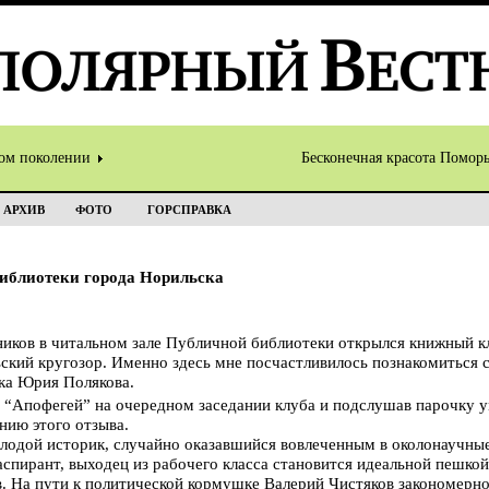
том поколении
Бесконечная красота Помор
АРХИВ
ФОТО
ГОРСПРАВКА
иблиотеки города Норильска
иков в читальном зале Публичной библиотеки открылся книжный клу
ский кругозор. Именно здесь мне посчастливилось познакомиться 
ика Юрия Полякова.
 “Апофегей” на очередном заседании клуба и подслушав парочку у
нию этого отзыва.
олодой историк, случайно оказавшийся вовлеченным в околонаучны
аспирант, выходец из рабочего класса становится идеальной пешк
 На пути к политической кормушке Валерий Чистяков закономерно 