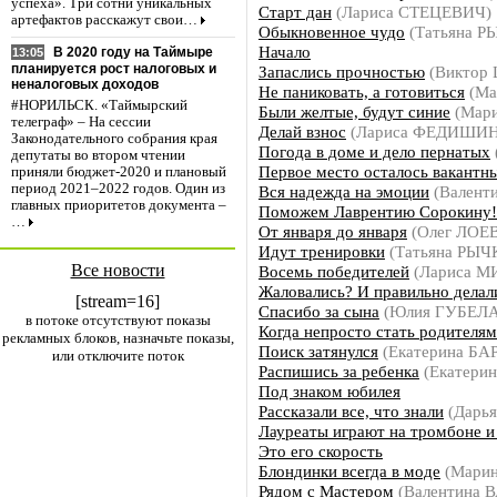
успеха». Три сотни уникальных
Старт дан
(Лариса СТЕЦЕВИЧ)
артефактов расскажут свои…
Обыкновенное чудо
(Татьяна 
Начало
В 2020 году на Таймыре
13:05
планируется рост налоговых и
Запаслись прочностью
(Виктор
неналоговых доходов
Не паниковать, а готовиться
(Ма
#НОРИЛЬСК. «Таймырский
Были желтые, будут синие
(Мар
телеграф» – На сессии
Делай взнос
(Лариса ФЕДИШИ
Законодательного собрания края
Погода в доме и дело пернатых
депутаты во втором чтении
Первое место осталось вакантн
приняли бюджет-2020 и плановый
период 2021–2022 годов. Один из
Вся надежда на эмоции
(Валент
главных приоритетов документа –
Поможем Лаврентию Сорокину!
…
От января до января
(Олег ЛОЕ
Идут тренировки
(Татьяна РЫЧ
Все новости
Восемь победителей
(Лариса 
Жаловались? И правильно делал
[stream=16]
Спасибо за сына
(Юлия ГУБЕЛА
в потоке отсутствуют показы
Когда непросто стать родителя
рекламных блоков, назначьте показы,
Поиск затянулся
(Екатерина БА
или отключите поток
Распишись за ребенка
(Екатери
Под знаком юбилея
Рассказали все, что знали
(Дарь
Лауреаты играют на тромбоне и
Это его скорость
Блондинки всегда в моде
(Мари
Рядом с Мастером
(Валентина 