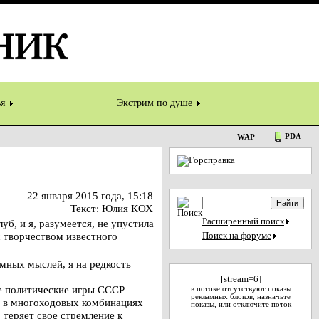
ья
Экстрим по душе
PDA
WAP
22 января 2015 года, 15:18
Текст: Юлия КОХ
Расширенный поиск
б, и я, разумеется, не упустила
с творчеством известного
Поиск на форуме
мных мыслей, я на редкость
[stream=6]
е политические игры СССР
в потоке отсутствуют показы
рекламных блоков, назначьте
ой в многоходовых комбинациях
показы, или отключите поток
теряет свое стремление к