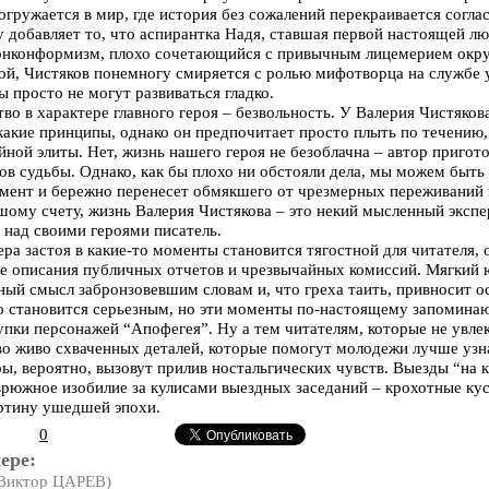
огружается в мир, где история без сожалений перекраивается согл
 добавляет то, что аспирантка Надя, ставшая первой настоящей л
нконформизм, плохо сочетающийся с привычным лицемерием окру
ой, Чистяков понемногу смиряется с ролью мифотворца на службе у
 просто не могут развиваться гладко.
о в характере главного героя – безвольность. У Валерия Чистяков
какие принципы, однако он предпочитает просто плыть по течению,
ной элиты. Нет, жизнь нашего героя не безоблачна – автор пригот
в судьбы. Однако, как бы плохо ни обстояли дела, мы можем быт
мент и бережно перенесет обмякшего от чрезмерных переживаний 
шому счету, жизнь Валерия Чистякова – это некий мысленный экспе
над своими героями писатель.
ра застоя в какие-то моменты становится тягостной для читателя
е описания публичных отчетов и чрезвычайных комиссий. Мягкий 
ый смысл забронзовевшим словам и, что греха таить, привносит 
то становится серьезным, но эти моменты по-настоящему запоминаю
тупки персонажей “Апофегея”. Ну а тем читателям, которые не увле
о живо схваченных деталей, которые помогут молодежи лучше узн
ры, вероятно, вызовут прилив ностальгических чувств. Выезды “на 
врюжное изобилие за кулисами выездных заседаний – крохотные кус
ртину ушедшей эпохи.
0
ере:
Виктор ЦАРЕВ)