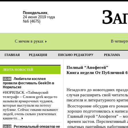
Понедельник
,
24 июня 2019 года
№6 (4675)
С мечом в руках
В четвер
ГЛАВНАЯ
РЕДАКЦИЯ
ПИСЬМО РЕДАКТОРУ
РЕКЛАМА
Полный “Апофегей”
ЛЕНТА НОВОСТЕЙ
Книга недели От Публичной б
Любители косплея
15:00
провели фестиваль GeekOn в
Норильске
Незадолго до новогодних праздн
#НОРИЛЬСК. «Таймырский
случая расширить свой читатель
телеграф» – Словом geek когда-то
писателя и литературного крит
называли ярмарочных чудаков,
которые выступали на потеху
Всесторонне обсудив его роман
публике. Сейчас гиками называют
хорошо подготовилась к написа
людей, очень сильно увлеченных
Главный герой “Апофегея” – м
каким-то…
времен застоя. Перспективный 
опытных партийных работников.
Региональный оператор не
14:10