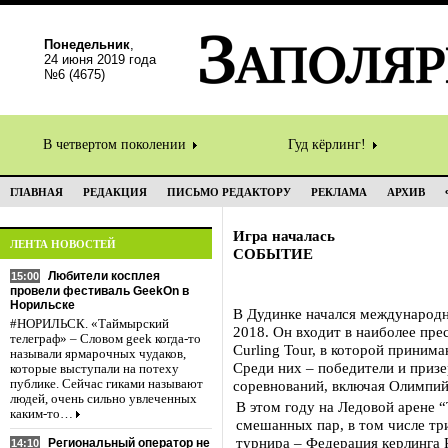
Понедельник
,
24 июня 2019 года
№6 (4675)
В четвертом поколении
Гуд кёрлинг!
ГЛАВНАЯ
РЕДАКЦИЯ
ПИСЬМО РЕДАКТОРУ
РЕКЛАМА
АРХИВ
Игра началась
ЛЕНТА НОВОСТЕЙ
СОБЫТИЕ
Любители косплея
15:00
провели фестиваль GeekOn в
Норильске
В Дудинке начался международны
#НОРИЛЬСК. «Таймырский
2018. Он входит в наиболее п
телеграф» – Словом geek когда-то
Curling Tour, в которой приним
называли ярмарочных чудаков,
Среди них – победители и при
которые выступали на потеху
публике. Сейчас гиками называют
соревнований, включая Олимпий
людей, очень сильно увлеченных
В этом году на Ледовой арене 
каким-то…
смешанных пар, в том числе тр
турнира – Федерация керлинга 
Региональный оператор не
14:10