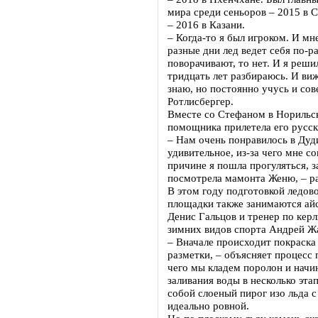
мира среди сеньоров – 2015 в 
– 2016 в Казани.
– Когда-то я был игроком. И мн
разные дни лед ведет себя по-р
поворачивают, то нет. И я реши
тридцать лет разбираюсь. И ви
знаю, но постоянно учусь и со
Ротлисбергер.
Вместе со Стефаном в Норильск
помощника прилетела его русск
– Нам очень понравилось в Дуд
удивительное, из-за чего мне со
причине я пошла прогуляться, 
посмотрела мамонта Женю, – ра
В этом году подготовкой ледов
площадки также занимаются ай
Денис Гальцов и тренер по керл
зимних видов спорта Андрей Ж
– Вначале происходит покраска 
разметки, – объясняет процесс 
чего мы кладем поролон и начи
заливания воды в несколько эта
собой слоеный пирог изо льда 
идеально ровной.