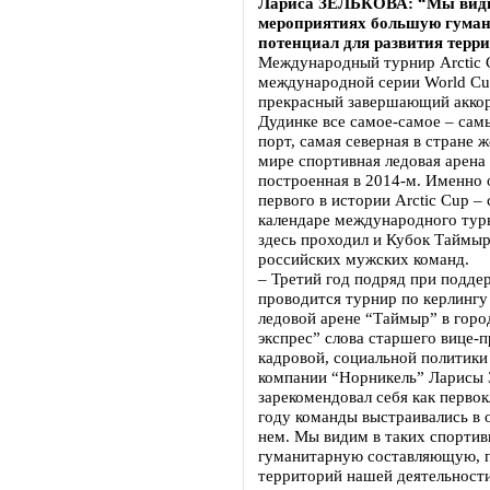
Лариса ЗЕЛЬКОВА: “Мы види
мероприятиях большую гума
потенциал для развития терр
Международный турнир Arctic 
международной серии World Curl
прекрасный завершающий аккор
Дудинке все самое-самое – сам
порт, самая северная в стране ж
мире спортивная ледовая арена
построенная в 2014-м. Именно 
первого в истории Arctiс Cup –
календаре международного турн
здесь проходил и Кубок Таймы
российских мужских команд.
– Третий год подряд при подде
проводится турнир по керлингу
ледовой арене “Таймыр” в горо
экспрес” слова старшего вице-п
кадровой, социальной политики
компании “Норникель” Ларисы З
зарекомендовал себя как перво
году команды выстраивались в о
нем. Мы видим в таких спорти
гуманитарную составляющую, п
территорий нашей деятельности