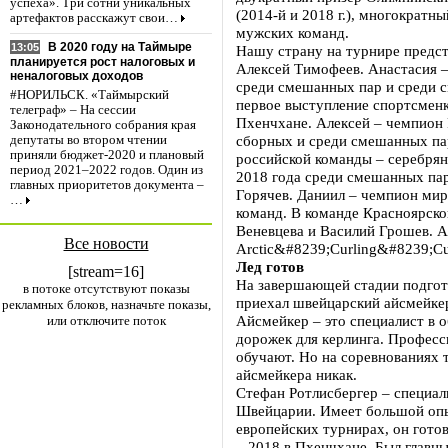
успеха». Три сотни уникальных
(2014-й и 2018 г.), многократн
артефактов расскажут свои…
мужских команд.
В 2020 году на Таймыре
13:05
Нашу страну на турнире предст
планируется рост налоговых и
Алексей Тимофеев. Анастасия –
неналоговых доходов
среди смешанных пар и среди 
#НОРИЛЬСК. «Таймырский
первое выступление спортсменк
телеграф» – На сессии
Пхенчхане. Алексей – чемпион 
Законодательного собрания края
сборных и среди смешанных пар
депутаты во втором чтении
приняли бюджет-2020 и плановый
российской команды – серебря
период 2021–2022 годов. Один из
2018 года среди смешанных па
главных приоритетов документа –
Горячев. Даниил – чемпион ми
…
команд. В команде Красноярско
Веневцева и Василий Грошев. 
Все новости
Arctic&#8239;Curling&#8239;C
Лед готов
[stream=16]
На завершающей стадии подгот
в потоке отсутствуют показы
приехал швейцарский айсмейке
рекламных блоков, назначьте показы,
Айсмейкер – это специалист в о
или отключите поток
дорожек для керлинга. Професси
обучают. Но на соревнованиях т
айсмейкера никак.
Стефан Ротлисбергер – специал
Швейцарии. Имеет большой опы
европейских турнирах, он гото
– 2018 в Пхенчхане. Был главн