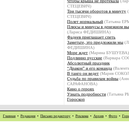
Чтобы крыша не протекала
(Лар
СТЕЦЕВИЧ)
Три тысячи оборотов в минуту
(
СТЕЦЕВИЧ)
Полет нормальный
(Татьяна Е
Плюсы и минусы в денежном в
(Лариса ФЕДИШИНА)
Фадеев приглашает спеть
Заметьте, это предложили мы
(Л
ФЕДИШИНА)
Море ждет
(Марина БУШУЕВА)
Подлинно русские
(Варвара С
Абсолютный праздник
“Дракон” и его команда
(Валент
В танго он ведет
(Мария СОКО
Судьба по правилам войны
(Анн
САРАФАНОВА)
Кино о героях
Узнать подробности
(Татьяна 
Гороскоп
Главная
•
Редакция
•
Письмо редактору
•
Реклама
•
Архив
•
Фото
•
Гор