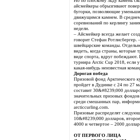
Но по плоскому льду камень ск
айсмейкеры обрызгивают поверх
бугорки, позволяющие уменьши
движущимся камнем. В среднем
соревнований по керлингу зани
недели.
– Айсмейкер всегда желает созд
говорит Стефан Ротлисбергер. –
швейцарские команды. Отдельно
видеть, когда страны, которые 
виде спорта, вдруг побеждают.
турнира Arctic Cup 2018, если 
какая-нибудь неизвестная коман
Дорогая победа
Призовой фонд Арктического ку
пройдет в Дудинке с 24 по 27 
составит 30&#8239;000 долларо
значительных призовых фондов 
среди смешанных пар, информи
arcticcurling.com.
Призовые распределят следующ
10&#8239;000 долларов, второе
4000 и четвертое – 2000 доллар
ОТ ПЕРВОГО ЛИЦА