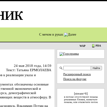
С мечом в руках
PDA
WAP
24 мая 2018 года, 14:59
Текст: Татьяна ЕРМОЛАЕВА
Расширенный поиск
в к реализации указа и
Поиск на форуме
окументах обозначены основные
ственной экономической и
урса, демографической
[stream=6]
зняющих веществ в атмосферу. В
в потоке отсутствуют показы
рекламных блоков, назначьте
показы, или отключите поток
Красноярск, Владимир Путин на