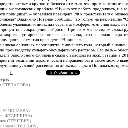
 представителями крупного бизнеса отметил, что промышленные пр
их экологических проблем. “Нужно эту работу продолжать, и я ва
эти принципы”, – обратился президент РФ к представителям бизнес
рникеля” Владимир Потанин сообщил, что только на реализацию “С
лемы улавливания диоксида серы в атмосфере, компания выделяет
-процентное сокращение выбросов. При этом мы не сидим сложа рук
а закрытия устаревшего никелевого завода, что позволило сократи
 ощущают, – отметил президент “Норникеля”.
 списка основных мероприятий минувшего года, который в нашей с
 по производству сульфит-бисульфитного раствора. Его цель – обе
дела Заполярного филиала в связи с выводом из эксплуатации в 20
оприятий компании экологической направленности также можно выд
 улучшения условий рассеивания диоксида серы в Норильском пром
0
ере:
на СТЕПАНОВА)
)
на ЕРМОЛАЕВА)
иса ФЕДИШИНА)
иса СТЕЦЕВИЧ)
Лариса СТЕЦЕВИЧ)