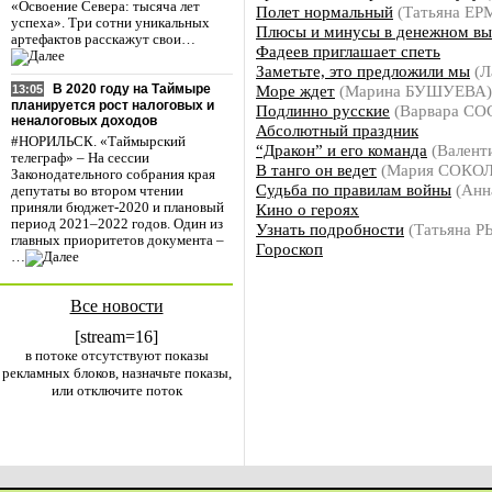
«Освоение Севера: тысяча лет
Полет нормальный
(Татьяна Е
успеха». Три сотни уникальных
Плюсы и минусы в денежном в
артефактов расскажут свои…
Фадеев приглашает спеть
Заметьте, это предложили мы
(Л
Море ждет
(Марина БУШУЕВА)
В 2020 году на Таймыре
13:05
планируется рост налоговых и
Подлинно русские
(Варвара С
неналоговых доходов
Абсолютный праздник
#НОРИЛЬСК. «Таймырский
“Дракон” и его команда
(Валент
телеграф» – На сессии
В танго он ведет
(Мария СОКО
Законодательного собрания края
Судьба по правилам войны
(Анн
депутаты во втором чтении
Кино о героях
приняли бюджет-2020 и плановый
период 2021–2022 годов. Один из
Узнать подробности
(Татьяна 
главных приоритетов документа –
Гороскоп
…
Все новости
[stream=16]
в потоке отсутствуют показы
рекламных блоков, назначьте показы,
или отключите поток