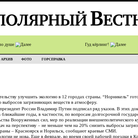
по душе
Гуд кёрлинг!
АРХИВ
ФОТО
ГОРСПРАВКА
льству улучшить экологию в 12 городах страны. “Норникель” гото
 выбросов загрязняющих веществ в атмосферу.
 президент России Владимир Путин подписал ряд указов. В этих д
а ближайшие годы, в частности, по вопросам долгосрочной государ
ьства Вооруженных сил, мер по реализации внешнеполитического к
дач на перспективу – не меньше чем на 20% снизить выбросы загря
траны – Красноярск и Норильск, сообщают краевые СМИ.
логии не нова. Еще в феврале, во время своей рабочей поездки в 