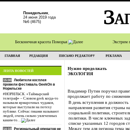
Понедельник
,
24 июня 2019 года
№6 (4675)
Бесконечная красота Поморья
Экстрим 
ГЛАВНАЯ
РЕДАКЦИЯ
ПИСЬМО РЕДАКТОРУ
РЕКЛАМА
Нужно продолжать
ЛЕНТА НОВОСТЕЙ
ЭКОЛОГИЯ
Любители косплея
15:00
провели фестиваль GeekOn в
Норильске
Владимир Путин поручил правите
#НОРИЛЬСК. «Таймырский
продолжает работу по снижению
телеграф» – Словом geek когда-то
В день вступления в должность
называли ярмарочных чудаков,
которые выступали на потеху
направления развития страны н
публике. Сейчас гиками называют
социальной политики, строител
людей, очень сильно увлеченных
политики. В числе ключевых за
каким-то…
списке указанных 12 городов с
Между тем для региона тема эко
Региональный оператор не
14:10