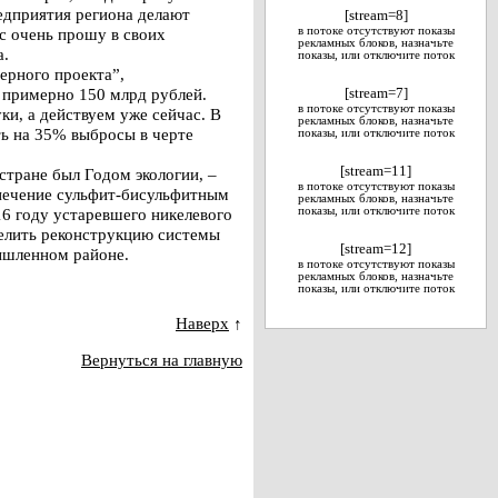
едприятия региона делают
[stream=8]
с очень прошу в своих
в потоке отсутствуют показы
рекламных блоков, назначьте
а.
показы, или отключите поток
ерного проекта”,
 примерно 150 млрд рублей.
[stream=7]
в потоке отсутствуют показы
и, а действуем уже сейчас. В
рекламных блоков, назначьте
ть на 35% выбросы в черте
показы, или отключите поток
[stream=11]
тране был Годом экологии, –
в потоке отсутствуют показы
спечение сульфит-бисульфитным
рекламных блоков, назначьте
16 году устаревшего никелевого
показы, или отключите поток
елить реконструкцию системы
[stream=12]
ышленном районе.
в потоке отсутствуют показы
рекламных блоков, назначьте
показы, или отключите поток
Наверх
↑
Вернуться на главную