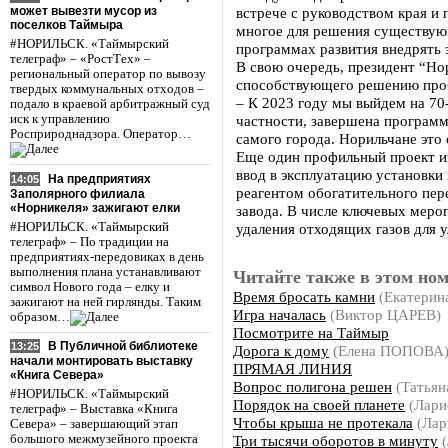
может вывезти мусор из
встрече с руководством края и
поселков Таймыра
многое для решения существующ
#НОРИЛЬСК. «Таймырский
программах развития внедрять 
телеграф» – «РостТех» –
В свою очередь, президент “Но
региональный оператор по вывозу
способствующего решению проб
твердых коммунальных отходов –
– К 2023 году мы выйдем на 70
подало в краевой арбитражный суд
иск к управлению
частности, завершена программ
Росприроднадзора. Оператор…
самого города. Норильчане это
Еще один профильный проект из
ввод в эксплуатацию установки
На предприятиях
14:05
реагентом обогатительного пере
Заполярного филиала
«Норникеля» зажигают елки
завода. В числе ключевых мер
#НОРИЛЬСК. «Таймырский
удаления отходящих газов для
телеграф» – По традиции на
предприятиях-передовиках в день
выполнения плана устанавливают
Читайте также в этом ном
символ Нового года – елку и
Время бросать камни
(Екатери
зажигают на ней гирлянды. Таким
Игра началась
(Виктор ЦАРЕВ)
образом…
Посмотрите на Таймыр
В Публичной библиотеке
13:25
Дорога к дому
(Елена ПОПОВА
начали монтировать выставку
ПРЯМАЯ ЛИНИЯ
«Книга Севера»
Вопрос полигона решен
(Татья
#НОРИЛЬСК. «Таймырский
Порядок на своей планете
(Лар
телеграф» – Выставка «Книга
Чтобы крыша не протекала
(Лар
Севера» – завершающий этап
Три тысячи оборотов в минуту
(
большого межмузейного проекта