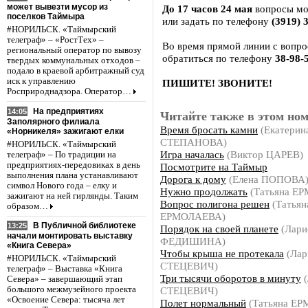
может вывезти мусор из
До 17 часов 24 мая
вопросы мо
поселков Таймыра
или задать по телефону
(3919) 
#НОРИЛЬСК. «Таймырский
телеграф» – «РостТех» –
Во время прямой линии с вопро
региональный оператор по вывозу
обратиться по телефону
38-98-
твердых коммунальных отходов –
подало в краевой арбитражный суд
иск к управлению
ПИШИТЕ! ЗВОНИТЕ!
Росприроднадзора. Оператор…
На предприятиях
14:05
Читайте также в этом ном
Заполярного филиала
Время бросать камни
(Екатерин
«Норникеля» зажигают елки
СТЕПАНОВА)
#НОРИЛЬСК. «Таймырский
Игра началась
(Виктор ЦАРЕВ)
телеграф» – По традиции на
предприятиях-передовиках в день
Посмотрите на Таймыр
выполнения плана устанавливают
Дорога к дому
(Елена ПОПОВА
символ Нового года – елку и
Нужно продолжать
(Татьяна Е
зажигают на ней гирлянды. Таким
Вопрос полигона решен
(Татьян
образом…
ЕРМОЛАЕВА)
В Публичной библиотеке
13:25
Порядок на своей планете
(Лари
начали монтировать выставку
ФЕДИШИНА)
«Книга Севера»
Чтобы крыша не протекала
(Лар
#НОРИЛЬСК. «Таймырский
СТЕЦЕВИЧ)
телеграф» – Выставка «Книга
Три тысячи оборотов в минуту
(
Севера» – завершающий этап
СТЕЦЕВИЧ)
большого межмузейного проекта
«Освоение Севера: тысяча лет
Полет нормальный
(Татьяна Е