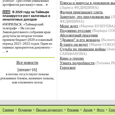
успеха». Три сотни уникальных
Плюсы и минусы в денежном в
артефактов расскажут свои…
(Лариса ФЕДИШИНА)
Фадеев приглашает спеть
В 2020 году на Таймыре
13:05
планируется рост налоговых и
Заметьте, это предложили мы
(Л
неналоговых доходов
ФЕДИШИНА)
#НОРИЛЬСК. «Таймырский
Море ждет
(Марина БУШУЕВА)
телеграф» – На сессии
Подлинно русские
(Варвара С
Законодательного собрания края
Абсолютный праздник
депутаты во втором чтении
“Дракон” и его команда
(Валент
приняли бюджет-2020 и плановый
период 2021–2022 годов. Один из
В танго он ведет
(Мария СОКО
главных приоритетов документа –
Судьба по правилам войны
(Анн
…
САРАФАНОВА)
Кино о героях
Все новости
Узнать подробности
(Татьяна 
Гороскоп
[stream=16]
в потоке отсутствуют показы
рекламных блоков, назначьте показы,
или отключите поток
Главная
•
Редакция
•
Письмо редактору
•
Реклама
•
Архив
•
Фото
•
Гор