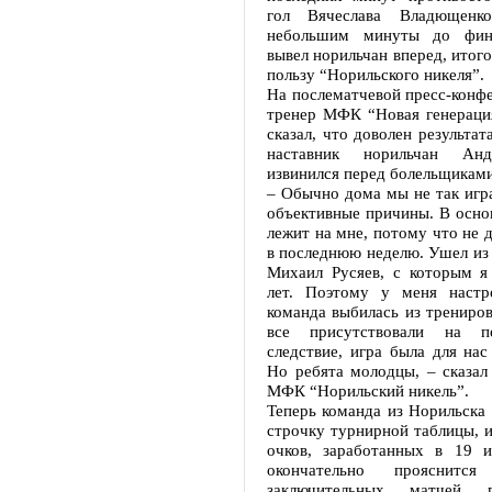
гол Вячеслава Владющенк
небольшим минуты до фин
вывел норильчан вперед, итого
пользу “Норильского никеля”.
На послематчевой пресс-конф
тренер МФК “Новая генерац
сказал, что доволен результат
наставник норильчан Анд
извинился перед болельщиками
– Обычно дома мы не так игр
объективные причины. В осно
лежит на мне, потому что не 
в последнюю неделю. Ушел из
Михаил Русяев, с которым я
лет. Поэтому у меня настр
команда выбилась из трениро
все присутствовали на п
следствие, игра была для нас
Но ребята молодцы, – сказал
МФК “Норильский никель”.
Теперь команда из Норильска
строчку турнирной таблицы, и
очков, заработанных в 19 и
окончательно прояснитс
заключительных матчей п