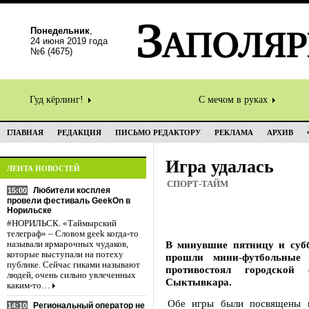
Понедельник
,
24 июня 2019 года
№6 (4675)
Гуд кёрлинг!
С мечом в руках
ГЛАВНАЯ
РЕДАКЦИЯ
ПИСЬМО РЕДАКТОРУ
РЕКЛАМА
АРХИВ
Игра удалась
ЛЕНТА НОВОСТЕЙ
СПОРТ-ТАЙМ
Любители косплея
15:00
провели фестиваль GeekOn в
Норильске
#НОРИЛЬСК. «Таймырский
телеграф» – Словом geek когда-то
В минувшие пятницу и субб
называли ярмарочных чудаков,
которые выступали на потеху
прошли мини-футбольные
публике. Сейчас гиками называют
противостоял городско
людей, очень сильно увлеченных
Сыктывкара.
каким-то…
Обе игры были посвящены п
Региональный оператор не
14:10