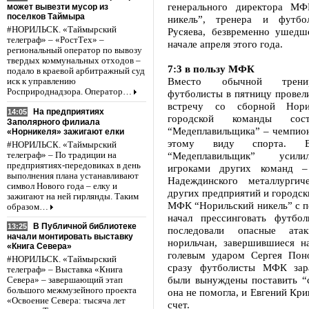
генерального директора МФ
может вывезти мусор из
поселков Таймыра
никель”, тренера и футбо
#НОРИЛЬСК. «Таймырский
Русяева, безвременно ушедш
телеграф» – «РостТех» –
начале апреля этого года.
региональный оператор по вывозу
твердых коммунальных отходов –
7:3 в пользу МФК
подало в краевой арбитражный суд
Вместо обычной трени
иск к управлению
Росприроднадзора. Оператор…
футболисты в пятницу провел
встречу со сборной Нори
На предприятиях
14:05
городской команды сост
Заполярного филиала
“Медеплавильщика” – чемпион
«Норникеля» зажигают елки
этому виду спорта. 
#НОРИЛЬСК. «Таймырский
“Медеплавильщик” усил
телеграф» – По традиции на
предприятиях-передовиках в день
игроками других команд –
выполнения плана устанавливают
Надеждинского металлургиче
символ Нового года – елку и
других предприятий и город
зажигают на ней гирлянды. Таким
МФК “Норильский никель” с п
образом…
начал прессинговать футбол
В Публичной библиотеке
13:25
последовали опасные ата
начали монтировать выставку
норильчан, завершившиеся н
«Книга Севера»
голевым ударом Сергея Пон
#НОРИЛЬСК. «Таймырский
сразу футболисты МФК зар
телеграф» – Выставка «Книга
были вынуждены поставить “с
Севера» – завершающий этап
большого межмузейного проекта
она не помогла, и Евгений Кри
«Освоение Севера: тысяча лет
счет.