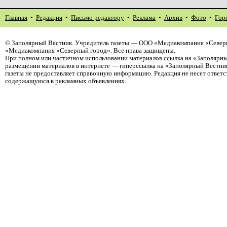
Главная
•
Редакция
•
Письмо редактору
•
Реклама
•
Архив
•
Фото
•
Гор
©
Заполярный Вестник
. Учредитель газеты — ООО «Медиакомпания «Северн
«Медиакомпания «Северный город». Все права защищены.
При полном или частичном использовании материалов ссылка на «Заполярны
размещении материалов в интернете — гиперссылка на «Заполярный Вестник
газеты не предоставляет справочную информацию. Редакция не несет ответ
содержащуюся в рекламных объявлениях.