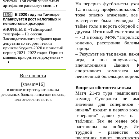
успеха». Три сотни уникальных
На перерыв футболисты ухо
артефактов расскажут свои…
1:3 в пользу профессионалов. 
тоже опасно атаковали, вс
В 2020 году на Таймыре
13:05
планируется рост налоговых и
мастерстве была очевидна.
неналоговых доходов
тайме голы в ворота сборной с
#НОРИЛЬСК. «Таймырский
другим. Итоговый счет товар
телеграф» – На сессии
– 7:3 в пользу МФК “Норильски
Законодательного собрания края
конечно, расстроило болел
депутаты во втором чтении
города.
приняли бюджет-2020 и плановый
период 2021–2022 годов. Один из
– Результат не так важен, важ
главных приоритетов документа –
игра, и она получилась,
…
впечатлениями Даниил К
спортивного комплекса ме
Все новости
неизменный болельщик нориль
[stream=16]
Вопреки обстоятельствам
в потоке отсутствуют показы
Матч 21-го тура чемпионат
рекламных блоков, назначьте показы,
команд Суперлиги не им
или отключите поток
значения для соперников 
никель” входит в первую вось
генерация” давно уже на 
таблицы. Тем не менее обе
настроены на победу. Иг
трудной – равенство со
последних минут противосто