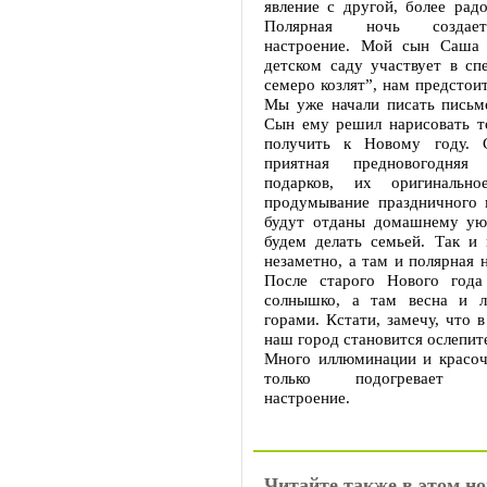
явление с другой, более рад
Полярная ночь создает
настроение. Мой сын Саша 
детском саду участвует в сп
семеро козлят”, нам предстои
Мы уже начали писать письм
Сын ему решил нарисовать то
получить к Новому году. С
приятная предновогодняя
подарков, их оригинально
продумывание праздничного 
будут отданы домашнему ую
будем делать семьей. Так и 
незаметно, а там и полярная н
После старого Нового года
солнышко, а там весна и л
горами. Кстати, замечу, что 
наш город становится ослепит
Много иллюминации и красоч
только подогревает пр
настроение.
Читайте также в этом но