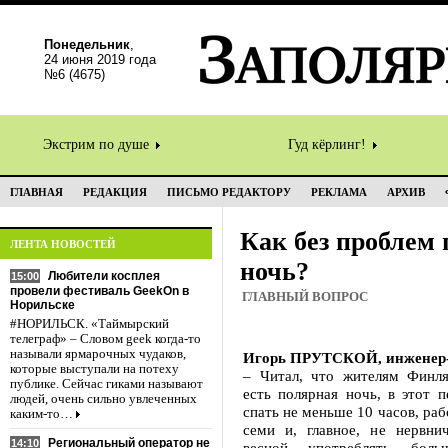
Понедельник
,
24 июня 2019 года
№6 (4675)
Экстрим по душе
Гуд кёрлинг!
ГЛАВНАЯ
РЕДАКЦИЯ
ПИСЬМО РЕДАКТОРУ
РЕКЛАМА
АРХИВ
Как без проблем
ЛЕНТА НОВОСТЕЙ
ночь?
Любители косплея
15:00
провели фестиваль GeekOn в
ГЛАВНЫЙ ВОПРОС
Норильске
#НОРИЛЬСК. «Таймырский
телеграф» – Словом geek когда-то
называли ярмарочных чудаков,
Игорь ПРУТСКОЙ, инженер-
которые выступали на потеху
– Читал, что жителям Финля
публике. Сейчас гиками называют
есть полярная ночь, в этот 
людей, очень сильно увлеченных
спать не меньше 10 часов, раб
каким-то…
семи и, главное, не нервни
Региональный оператор не
14:10
весной употреблять боль