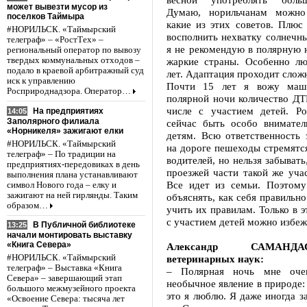
может вывезти мусор из
Думаю, норильчанам можно 
поселков Таймыра
какие из этих советов. Плюс
#НОРИЛЬСК. «Таймырский
восполнить нехватку солнечн
телеграф» – «РостТех» –
я не рекомендую в полярную 
региональный оператор по вывозу
твердых коммунальных отходов –
жаркие страны. Особенно л
подало в краевой арбитражный суд
лет. Адаптация проходит слож
иск к управлению
Почти 15 лет я вожу маш
Росприроднадзора. Оператор…
полярной ночи количество ДТ
числе с участием детей. Р
На предприятиях
14:05
Заполярного филиала
сейчас быть особо внимате
«Норникеля» зажигают елки
детям. Всю ответственность 
#НОРИЛЬСК. «Таймырский
на дороге пешеходы стремятс
телеграф» – По традиции на
водителей, но нельзя забывать
предприятиях-передовиках в день
проезжей части такой же уча
выполнения плана устанавливают
Все идет из семьи. Поэтому
символ Нового года – елку и
зажигают на ней гирлянды. Таким
объяснять, как себя правильно
образом…
учить их правилам. Только в 
с участием детей можно избеж
В Публичной библиотеке
13:25
начали монтировать выставку
«Книга Севера»
Александр САМАНДА
ветеринарных наук:
#НОРИЛЬСК. «Таймырский
телеграф» – Выставка «Книга
– Полярная ночь мне оче
Севера» – завершающий этап
необычное явление в природе: 
большого межмузейного проекта
это я люблю. Я даже иногда за
«Освоение Севера: тысяча лет