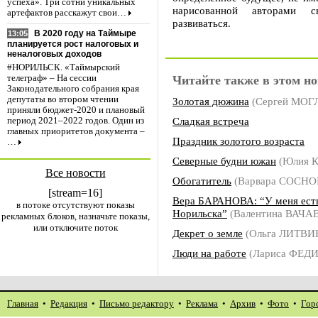
успеха». Три сотни уникальных
нарисованной авторами с
артефактов расскажут свои…
развиваться.
В 2020 году на Таймыре
13:05
планируется рост налоговых и
неналоговых доходов
#НОРИЛЬСК. «Таймырский
Читайте также в этом но
телеграф» – На сессии
Законодательного собрания края
депутаты во втором чтении
Золотая дюжина
(Сергей МОГ
приняли бюджет-2020 и плановый
Сладкая встреча
период 2021–2022 годов. Один из
главных приоритетов документа –
Праздник золотого возраста
…
Северные будни южан
(Юлия 
Все новости
Обогатитель
(Варвара СОСН
[stream=16]
Вера БАРАНОВА: “У меня есть
в потоке отсутствуют показы
Норильска”
(Валентина ВАЧА
рекламных блоков, назначьте показы,
или отключите поток
Декрет о земле
(Ольга ЛИТВИ
Люди на работе
(Лариса ФЕД
Главная
•
Редакция
•
Письмо редактору
•
Реклама
•
Архив
•
Фото
•
Гор