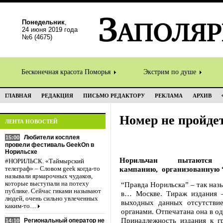
Понедельник
,
24 июня 2019 года
№6 (4675)
Бесконечная красота Поморья
Экстрим по душе
ГЛАВНАЯ
РЕДАКЦИЯ
ПИСЬМО РЕДАКТОРУ
РЕКЛАМА
АРХИВ
Номер не пройде
ЛЕНТА НОВОСТЕЙ
Любители косплея
15:00
провели фестиваль GeekOn в
Норильске
Норильчан пытаютс
#НОРИЛЬСК. «Таймырский
кампанию, организованную 
телеграф» – Словом geek когда-то
называли ярмарочных чудаков,
которые выступали на потеху
“Правда Норильска” – так назы
публике. Сейчас гиками называют
в… Москве. Тираж издания –
людей, очень сильно увлеченных
выходных данных отсутстви
каким-то…
органами. Отпечатана она в о
Принадлежность издания к 
Региональный оператор не
14:10