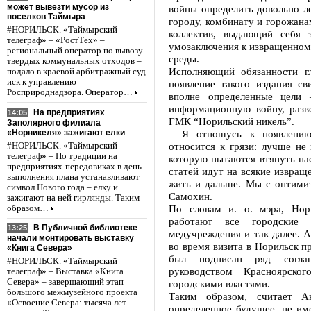
может вывезти мусор из
войны определить довольно л
поселков Таймыра
городу, комбинату и горожана
#НОРИЛЬСК. «Таймырский
коллектив, выдающий себя 
телеграф» – «РостТех» –
умозаключения к извращенном
региональный оператор по вывозу
среды.
твердых коммунальных отходов –
Исполняющий обязанности г
подало в краевой арбитражный суд
иск к управлению
появление такого издания св
Росприроднадзора. Оператор…
вполне определенные цели
информационную войну, раз
На предприятиях
14:05
ГМК “Норильский никель”.
Заполярного филиала
«Норникеля» зажигают елки
– Я отношусь к появлению 
относится к грязи: лучше не 
#НОРИЛЬСК. «Таймырский
телеграф» – По традиции на
которую пытаются втянуть на
предприятиях-передовиках в день
статей идут на всякие извращ
выполнения плана устанавливают
жить и дальше. Мы с оптими
символ Нового года – елку и
Самохин.
зажигают на ней гирлянды. Таким
По словам и. о. мэра, Нор
образом…
работают все городские 
В Публичной библиотеке
13:25
медучреждения и так далее. 
начали монтировать выставку
во время визита в Норильск 
«Книга Севера»
был подписан ряд соглаш
#НОРИЛЬСК. «Таймырский
руководством Красноярск
телеграф» – Выставка «Книга
Севера» – завершающий этап
городскими властями.
большого межмузейного проекта
Таким образом, считает А
«Освоение Севера: тысяча лет
определенное будущее, не им