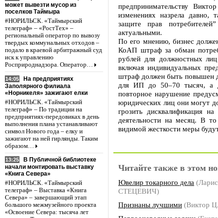
может вывезти мусор из
предпринимательству Виктор
поселков Таймыра
изменениях назрела давно, 
#НОРИЛЬСК. «Таймырский
защите прав потребителей
телеграф» – «РостТех» –
актуальными.
региональный оператор по вывозу
По его мнению, бизнес долже
твердых коммунальных отходов –
КоАП штраф за обман потреб
подало в краевой арбитражный суд
иск к управлению
рублей для должностных лиц
Росприроднадзора. Оператор…
включая индивидуальных пре
штраф должен быть повышен д
На предприятиях
14:05
для ИП до 50–70 тысяч, а 
Заполярного филиала
«Норникеля» зажигают елки
повторное нарушение предус
юридических лиц они могут д
#НОРИЛЬСК. «Таймырский
телеграф» – По традиции на
грозить дисквалификация на
предприятиях-передовиках в день
деятельности на месяц. В то
выполнения плана устанавливают
видимой жесткости меры будут
символ Нового года – елку и
зажигают на ней гирлянды. Таким
образом…
В Публичной библиотеке
13:25
Читайте также в этом но
начали монтировать выставку
«Книга Севера»
Ювелир токарного дела
(Ларис
#НОРИЛЬСК. «Таймырский
СТЕЦЕВИЧ)
телеграф» – Выставка «Книга
Севера» – завершающий этап
Признаны лучшими
(Виктор Ц
большого межмузейного проекта
«Освоение Севера: тысяча лет