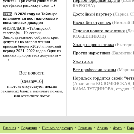
Первоочередные задачи
(Екат
успеха». Три сотни уникальных
БАРКОВА)
артефактов расскажут свои…
Достойный партнер
(Лариса 
В 2020 году на Таймыре
13:05
планируется рост налоговых и
Вверх без ступенек
(Николай
неналоговых доходов
#НОРИЛЬСК. «Таймырский
Ледокол нового поколения
(Де
телеграф» – На сессии
КОЖЕВНИКОВ)
Законодательного собрания края
депутаты во втором чтении
Холод первого этажа
(Екатери
приняли бюджет-2020 и плановый
период 2021–2022 годов. Один из
Против наркотиков
(Валентин
главных приоритетов документа –
…
Уже готов
Все профессии важны
(Марин
Все новости
Норильск гордится своей “чет
[stream=16]
(Анастасия КОЛОМЕНСКАЯ, Е
в потоке отсутствуют показы
КАМАЛУТДИНОВА, студия “П
рекламных блоков, назначьте показы,
или отключите поток
Главная
•
Редакция
•
Письмо редактору
•
Реклама
•
Архив
•
Фото
•
Гор