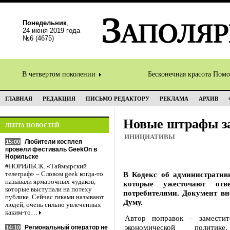
Понедельник
,
24 июня 2019 года
№6 (4675)
В четвертом поколении
Бесконечная красота Пом
ГЛАВНАЯ
РЕДАКЦИЯ
ПИСЬМО РЕДАКТОРУ
РЕКЛАМА
АРХИВ
Новые штрафы з
ЛЕНТА НОВОСТЕЙ
ИНИЦИАТИВЫ
Любители косплея
15:00
провели фестиваль GeekOn в
Норильске
#НОРИЛЬСК. «Таймырский
В Кодекс об административ
телеграф» – Словом geek когда-то
называли ярмарочных чудаков,
которые ужесточают отве
которые выступали на потеху
потребителями. Документ вн
публике. Сейчас гиками называют
Думу.
людей, очень сильно увлеченных
каким-то…
Автор поправок – заместит
экономической полити
Региональный оператор не
14:10