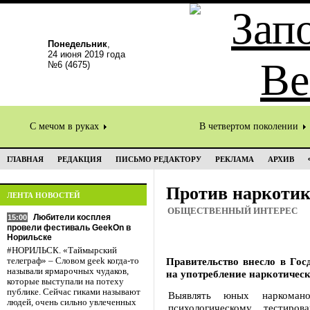
Понедельник
,
24 июня 2019 года
№6 (4675)
С мечом в руках
В четвертом поколении
ГЛАВНАЯ
РЕДАКЦИЯ
ПИСЬМО РЕДАКТОРУ
РЕКЛАМА
АРХИВ
Против наркотик
ЛЕНТА НОВОСТЕЙ
ОБЩЕСТВЕННЫЙ ИНТЕРЕС
Любители косплея
15:00
провели фестиваль GeekOn в
Норильске
#НОРИЛЬСК. «Таймырский
Правительство внесло в Гос
телеграф» – Словом geek когда-то
называли ярмарочных чудаков,
на употребление наркотическ
которые выступали на потеху
публике. Сейчас гиками называют
Выявлять юных наркоманов
людей, очень сильно увлеченных
психологическому тестиро