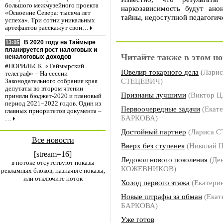
большого межмузейного проекта
наркозависимость будут ано
«Освоение Севера: тысяча лет
тайны, недоступной педагогич
успеха». Три сотни уникальных
артефактов расскажут свои…
В 2020 году на Таймыре
13:05
планируется рост налоговых и
Читайте также в этом но
неналоговых доходов
#НОРИЛЬСК. «Таймырский
Ювелир токарного дела
(Ларис
телеграф» – На сессии
СТЕЦЕВИЧ)
Законодательного собрания края
депутаты во втором чтении
Признаны лучшими
(Виктор Ц
приняли бюджет-2020 и плановый
период 2021–2022 годов. Один из
Первоочередные задачи
(Екат
главных приоритетов документа –
БАРКОВА)
…
Достойный партнер
(Лариса 
Все новости
Вверх без ступенек
(Николай
[stream=16]
Ледокол нового поколения
(Де
в потоке отсутствуют показы
КОЖЕВНИКОВ)
рекламных блоков, назначьте показы,
или отключите поток
Холод первого этажа
(Екатери
Новые штрафы за обман
(Екат
БАРКОВА)
Уже готов