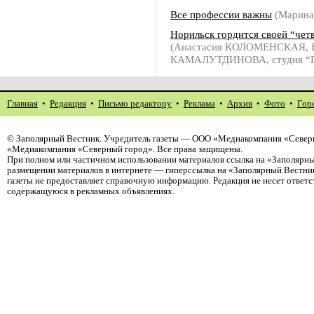
Все профессии важны
(Марин
Норильск гордится своей “чет
(Анастасия КОЛОМЕНСКАЯ, Е
КАМАЛУТДИНОВА, студия “П
Главная
•
Редакция
•
Письмо редактору
•
Реклама
•
Архив
•
Фото
•
Гор
©
Заполярный Вестник
. Учредитель газеты — ООО «Медиакомпания «Северн
«Медиакомпания «Северный город». Все права защищены.
При полном или частичном использовании материалов ссылка на «Заполярны
размещении материалов в интернете — гиперссылка на «Заполярный Вестник
газеты не предоставляет справочную информацию. Редакция не несет ответ
содержащуюся в рекламных объявлениях.