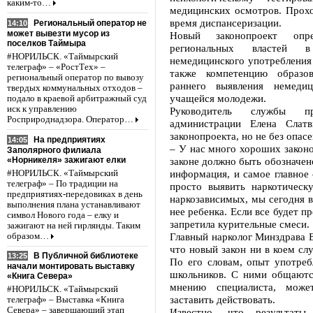
каким-то…
медицинских осмотров. Прохо
время диспансеризации.
Региональный оператор не
14:10
может вывезти мусор из
Новый законопроект опр
поселков Таймыра
региональных властей в
#НОРИЛЬСК. «Таймырский
немедицинского употребления
телеграф» – «РостТех» –
также компетенцию образо
региональный оператор по вывозу
раннего выявления немедиц
твердых коммунальных отходов –
учащейся молодежи.
подало в краевой арбитражный суд
иск к управлению
Руководитель службы пр
Росприроднадзора. Оператор…
администрации Елена Слат
законопроекта, но не без опасе
На предприятиях
14:05
– У нас много хороших законо
Заполярного филиала
«Норникеля» зажигают елки
законе должно быть обозначено
информация, и самое главное 
#НОРИЛЬСК. «Таймырский
телеграф» – По традиции на
просто выявить наркотическ
предприятиях-передовиках в день
наркозависимых, мы сегодня в 
выполнения плана устанавливают
нее ребенка. Если все будет п
символ Нового года – елку и
запретила курительные смеси.
зажигают на ней гирлянды. Таким
Главный нарколог Минздрава 
образом…
что новый закон ни в коем слу
В Публичной библиотеке
13:25
По его словам, опыт употреб
начали монтировать выставку
школьников. С ними общаются
«Книга Севера»
мнению специалиста, може
#НОРИЛЬСК. «Таймырский
заставить действовать.
телеграф» – Выставка «Книга
Севера» – завершающий этап
Известно, что результат