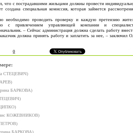
л, что с пострадавшими жильцами должны провести индивидуаль
дет создана специальная комиссия, которая займется рассмотрен
ю необходимо проводить проверку и каждую претензию жите
льно с привлечением управляющей компании и специалис
оначальник. – Сейчас администрация должна сделать работу вмест
аказчик должна принять работу и заплатить за нее, – заключил О
0
мере:
са СТЕЦЕВИЧ)
АРЕВ)
ерина БАРКОВА)
СТЕЦЕВИЧ)
 ЩИПКО)
нис КОЖЕВНИКОВ)
 ПЕТРОВ)
ерина БАРКОВА)