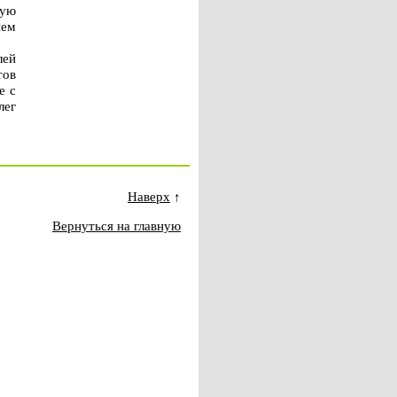
ную
ием
лей
тов
е с
лег
Наверх
↑
Вернуться на главную