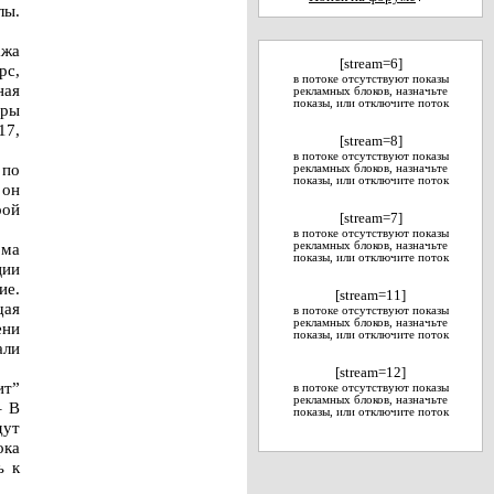
лы.
ажа
[stream=6]
рс,
в потоке отсутствуют показы
ная
рекламных блоков, назначьте
показы, или отключите поток
тры
17,
[stream=8]
в потоке отсутствуют показы
 по
рекламных блоков, назначьте
показы, или отключите поток
 он
рой
[stream=7]
в потоке отсутствуют показы
ома
рекламных блоков, назначьте
показы, или отключите поток
ции
ие.
[stream=11]
щая
в потоке отсутствуют показы
рекламных блоков, назначьте
ени
показы, или отключите поток
али
[stream=12]
ит”
в потоке отсутствуют показы
рекламных блоков, назначьте
– В
показы, или отключите поток
дут
ока
ь к