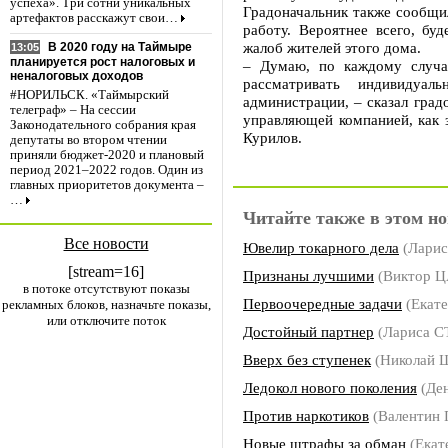
успеха». Три сотни уникальных
Градоначальник также сообщи
артефактов расскажут свои…
работу. Вероятнее всего, бу
жалоб жителей этого дома.
В 2020 году на Таймыре
13:05
планируется рост налоговых и
– Думаю, по каждому случа
неналоговых доходов
рассматривать индивидуа
#НОРИЛЬСК. «Таймырский
администрации, – сказал град
телеграф» – На сессии
управляющей компанией, как з
Законодательного собрания края
Курилов.
депутаты во втором чтении
приняли бюджет-2020 и плановый
период 2021–2022 годов. Один из
главных приоритетов документа –
…
Читайте также в этом но
Все новости
Ювелир токарного дела
(Лари
[stream=16]
Признаны лучшими
(Виктор Ц
в потоке отсутствуют показы
Первоочередные задачи
(Екат
рекламных блоков, назначьте показы,
или отключите поток
Достойный партнер
(Лариса 
Вверх без ступенек
(Николай
Ледокол нового поколения
(Де
Против наркотиков
(Валентин
Новые штрафы за обман
(Екат