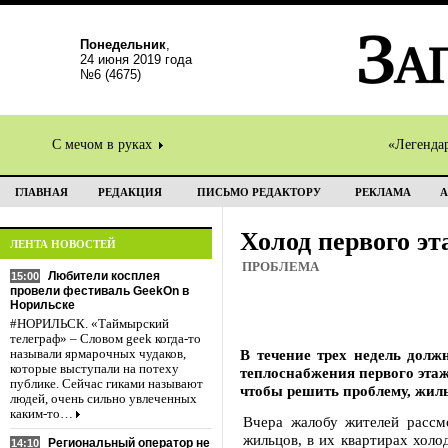
Понедельник
,
24 июня 2019 года
№6 (4675)
С мечом в руках
«Легенда
ГЛАВНАЯ
РЕДАКЦИЯ
ПИСЬМО РЕДАКТОРУ
РЕКЛАМА
А
Холод первого эт
ЛЕНТА НОВОСТЕЙ
ПРОБЛЕМА
Любители косплея
15:00
провели фестиваль GeekOn в
Норильске
#НОРИЛЬСК. «Таймырский
телеграф» – Словом geek когда-то
В течение трех недель долж
называли ярмарочных чудаков,
которые выступали на потеху
теплоснабжения первого эта
публике. Сейчас гиками называют
чтобы решить проблему, жил
людей, очень сильно увлеченных
каким-то…
Вчера жалобу жителей рассм
жильцов, в их квартирах холод
Региональный оператор не
14:10