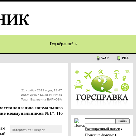
Гуд кёрлинг!
WAP
PDA
21 ноября 2012 года, 13:47
Фото: Денис КОЖЕВНИКОВ
Текст: Екатерина БАРКОВА
восстановлению нормального
ние коммунальников №1”. Но
вам
Расширенный поиск
Потерпеть три недели
вый
Поиск на форуме