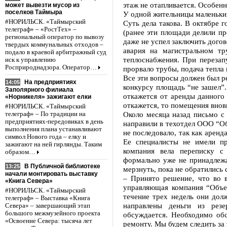
этаж не отапливается. Особенн
может вывезти мусор из
поселков Таймыра
У одной жительницы маленький
#НОРИЛЬСК. «Таймырский
Суть дела такова. В октябре 
телеграф» – «РостТех» –
(ранее эти площади делили п
региональный оператор по вывозу
даже не успел заключить дого
твердых коммунальных отходов –
авария на магистральном тр
подало в краевой арбитражный суд
теплоснабжения. При перезап
иск к управлению
Росприроднадзора. Оператор…
прорвало трубы, подача тепла 
Все эти вопросы должен был р
На предприятиях
14:05
конкурсу площадь “не зашел”.
Заполярного филиала
откажется от аренды данного
«Норникеля» зажигают елки
откажется, то помещения внов
#НОРИЛЬСК. «Таймырский
Около месяца назад письмо с
телеграф» – По традиции на
предприятиях-передовиках в день
направили в техотдел ООО “О
выполнения плана устанавливают
не последовало, так как арен
символ Нового года – елку и
Ее специалисты не имели п
зажигают на ней гирлянды. Таким
компания вела переписку с
образом…
формально уже не принадлежа
В Публичной библиотеке
13:25
мерзнуть, пока не обратились с
начали монтировать выставку
– Принято решение, что во в
«Книга Севера»
управляющая компания “Объе
#НОРИЛЬСК. «Таймырский
течение трех недель они дол
телеграф» – Выставка «Книга
направлены деньги из рез
Севера» – завершающий этап
большого межмузейного проекта
обсуждается. Необходимо обс
«Освоение Севера: тысяча лет
ремонту. Мы будем следить за