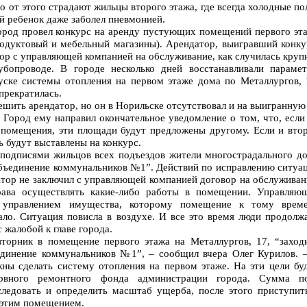
о от этого страдают жильцы второго этажа, где всегда холодные по
 ребенок даже заболел пневмонией.
город провел конкурс на аренду пустующих помещений первого эт
родуктовый и мебельный магазины). Арендатор, выигравший конку
вор с управляющей компанией на обслуживание, как случилась круп
убопроводе. В городе несколько дней восстанавливали параме
уске системы отопления на первом этаже дома по Металлургов, 
прекратилась.
ешить арендатор, но он в Норильске отсутствовал и на выигранную
 Город ему направил окончательное уведомление о том, что, если
 помещения, эти площади будут предложены другому. Если и вто
ь будут выставлены на конкурс.
 подписями жильцов всех подъездов жители многострадального д
бъединение коммунальников №1”. Действий по исправлению ситуа
датор не заключил с управляющей компанией договор на обслуживан
рава осуществлять какие-либо работы в помещении. Управляю
 управлением имущества, которому помещение к тому врем
ло. Ситуация повисла в воздухе. И все это время люди продолж
 жалобой к главе города.
торник в помещение первого этажа на Металлургов, 17, “заход
динение коммунальников №1”, – сообщил вчера Олег Курилов. 
жны сделать систему отопления на первом этаже. На эти цели бу
ервного ремонтного фонда администрации города. Сумма п
ледовать и определить масштаб ущерба, после этого приступит
 этим помещением.