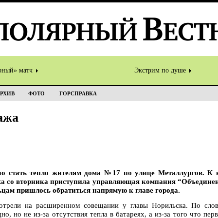
рный» матч
Экстрим по душе
РХИВ
ФОТО
ГОРСПРАВКА
ажа
но стать тепло жителям дома №17 по улице Металлургов. К 
жа со вторника приступила управляющая компания “Объедине
ьцам пришлось обратиться напрямую к главе города.
отрели на расширенном совещании у главы Норильска. По сло
но, но не из-за отсутствия тепла в батареях, а из-за того что пер