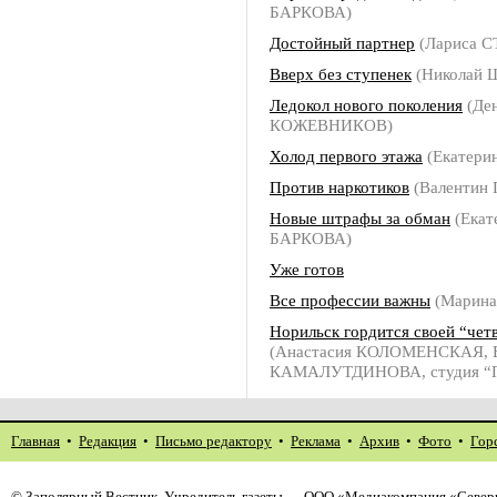
БАРКОВА)
Достойный партнер
(Лариса 
Вверх без ступенек
(Николай
Ледокол нового поколения
(Де
КОЖЕВНИКОВ)
Холод первого этажа
(Екатери
Против наркотиков
(Валентин
Новые штрафы за обман
(Екат
БАРКОВА)
Уже готов
Все профессии важны
(Марин
Норильск гордится своей “чет
(Анастасия КОЛОМЕНСКАЯ, Е
КАМАЛУТДИНОВА, студия “П
Главная
•
Редакция
•
Письмо редактору
•
Реклама
•
Архив
•
Фото
•
Гор