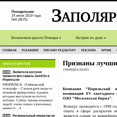
Понедельник
,
24 июня 2019 года
№6 (4675)
Бесконечная красота Поморья
Экстрим по душе
ГЛАВНАЯ
РЕДАКЦИЯ
ПИСЬМО РЕДАКТОРУ
РЕКЛАМА
АРХИВ
Признаны лучш
ЛЕНТА НОВОСТЕЙ
ОФИЦИАЛЬНО
Любители косплея
15:00
провели фестиваль GeekOn в
Норильске
#НОРИЛЬСК. «Таймырский
Компания “Норильский н
телеграф» – Словом geek когда-то
называли ярмарочных чудаков,
номинаций XV ежегодного к
которые выступали на потеху
ОАО “Московская биржа”.
публике. Сейчас гиками называют
людей, очень сильно увлеченных
Конкурс проводится с 1998 го
каким-то…
опыта в сфере раскрытия и
является одним из важнейших 
Региональный оператор не
14:10