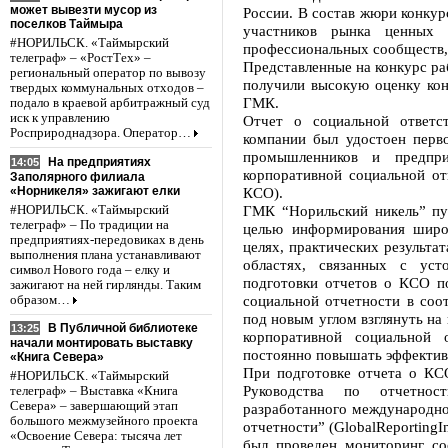
может вывезти мусор из
России. В состав жюри конкур
поселков Таймыра
участников рынка ценных б
#НОРИЛЬСК. «Таймырский
профессиональных сообществ,
телеграф» – «РостТех» –
Представленные на конкурс ра
региональный оператор по вывозу
получили высокую оценку кон
твердых коммунальных отходов –
ГМК.
подало в краевой арбитражный суд
иск к управлению
Отчет о социальной ответс
Росприроднадзора. Оператор…
компании был удостоен перв
промышленников и предпр
На предприятиях
14:05
корпоративной социальной от
Заполярного филиала
«Норникеля» зажигают елки
КСО).
ГМК “Норильский никель” пу
#НОРИЛЬСК. «Таймырский
телеграф» – По традиции на
целью информирования широ
предприятиях-передовиках в день
целях, практических результа
выполнения плана устанавливают
областях, связанных с уст
символ Нового года – елку и
подготовки отчетов о КСО по
зажигают на ней гирлянды. Таким
социальной отчетности в соо
образом…
под новым углом взглянуть на
В Публичной библиотеке
13:25
корпоративной социальной 
начали монтировать выставку
постоянно повышать эффектив
«Книга Севера»
При подготовке отчета о КСО
#НОРИЛЬСК. «Таймырский
Руководства по отчетнос
телеграф» – Выставка «Книга
Севера» – завершающий этап
разработанного международно
большого межмузейного проекта
отчетности” (GlobalReportingIn
«Освоение Севера: тысяча лет
был проведен мониторинг со