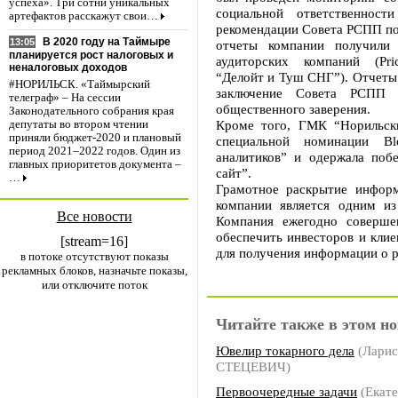
успеха». Три сотни уникальных
социальной ответственнос
артефактов расскажут свои…
рекомендации Совета РСПП по
В 2020 году на Таймыре
13:05
отчеты компании получили 
планируется рост налоговых и
аудиторских компаний (Pric
неналоговых доходов
“Делойт и Туш СНГ”). Отчеты 
#НОРИЛЬСК. «Таймырский
заключение Совета РСПП 
телеграф» – На сессии
общественного заверения.
Законодательного собрания края
Кроме того, ГМК “Норильски
депутаты во втором чтении
приняли бюджет-2020 и плановый
специальной номинации B
период 2021–2022 годов. Один из
аналитиков” и одержала по
главных приоритетов документа –
сайт”.
…
Грамотное раскрытие информ
компании является одним и
Все новости
Компания ежегодно совершен
обеспечить инвесторов и кли
[stream=16]
для получения информации о 
в потоке отсутствуют показы
рекламных блоков, назначьте показы,
или отключите поток
Читайте также в этом но
Ювелир токарного дела
(Ларис
СТЕЦЕВИЧ)
Первоочередные задачи
(Екат