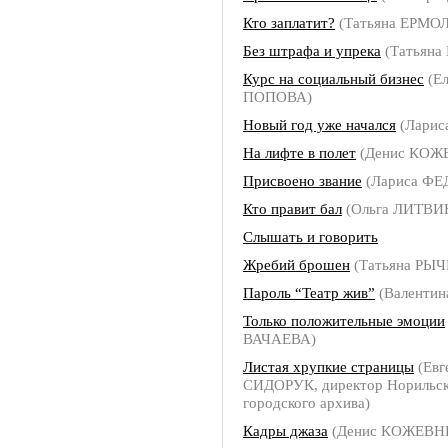
Кто заплатит?
(Татьяна ЕРМО
Без штрафа и упрека
(Татьян
Курс на социальный бизнес
(Ел
ПОПОВА)
Новый год уже начался
(Ларис
На лифте в полет
(Денис КОЖ
Присвоено звание
(Лариса Ф
Кто правит бал
(Ольга ЛИТВИ
Слышать и говорить
Жребий брошен
(Татьяна РЫ
Пароль “Театр жив”
(Валенти
Только положительные эмоции
ВАЧАЕВА)
Листая хрупкие страницы
(Евг
СИДОРУК, директор Норильск
городского архива)
Кадры джаза
(Денис КОЖЕВН