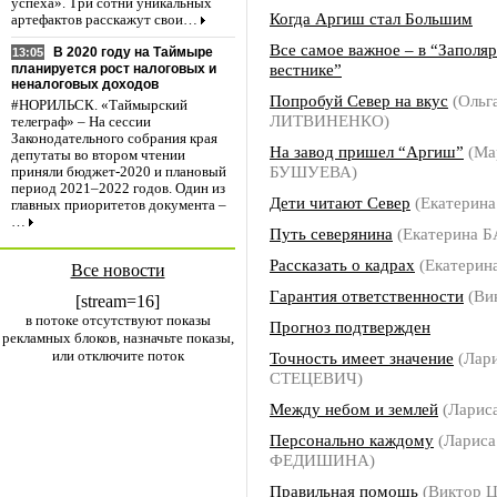
успеха». Три сотни уникальных
Когда Аргиш стал Большим
артефактов расскажут свои…
Все самое важное – в “Заполя
В 2020 году на Таймыре
13:05
вестнике”
планируется рост налоговых и
неналоговых доходов
Попробуй Север на вкус
(Ольг
#НОРИЛЬСК. «Таймырский
ЛИТВИНЕНКО)
телеграф» – На сессии
Законодательного собрания края
На завод пришел “Аргиш”
(Ма
депутаты во втором чтении
БУШУЕВА)
приняли бюджет-2020 и плановый
период 2021–2022 годов. Один из
Дети читают Север
(Екатерин
главных приоритетов документа –
…
Путь северянина
(Екатерина 
Рассказать о кадрах
(Екатерин
Все новости
Гарантия ответственности
(Ви
[stream=16]
в потоке отсутствуют показы
Прогноз подтвержден
рекламных блоков, назначьте показы,
или отключите поток
Точность имеет значение
(Лар
СТЕЦЕВИЧ)
Между небом и землей
(Ларис
Персонально каждому
(Лариса
ФЕДИШИНА)
Правильная помощь
(Виктор 