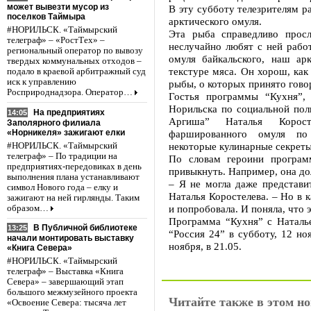
может вывезти мусор из
В эту субботу телезрителям р
поселков Таймыра
арктического омуля.
#НОРИЛЬСК. «Таймырский
Эта рыба справедливо прос
телеграф» – «РостТех» –
неслучайно любят с ней работ
региональный оператор по вывозу
омуля байкальского, наш ар
твердых коммунальных отходов –
текстуре мяса. Он хорош, как
подало в краевой арбитражный суд
иск к управлению
рыбы, о которых принято гово
Росприроднадзора. Оператор…
Гостья программы “Кухня”, 
Норильска по социальной пол
На предприятиях
14:05
Аргиша” Наталья Корос
Заполярного филиала
«Норникеля» зажигают елки
фаршированного омуля по
некоторые кулинарные секреты
#НОРИЛЬСК. «Таймырский
телеграф» – По традиции на
По словам героини програм
предприятиях-передовиках в день
привыкнуть. Например, она до
выполнения плана устанавливают
– Я не могла даже представи
символ Нового года – елку и
Наталья Коростелева. – Но в 
зажигают на ней гирлянды. Таким
и попробовала. И поняла, что 
образом…
Программа “Кухня” с Наталье
В Публичной библиотеке
13:25
“Россия 24” в субботу, 12 но
начали монтировать выставку
ноября, в 21.05.
«Книга Севера»
#НОРИЛЬСК. «Таймырский
телеграф» – Выставка «Книга
Севера» – завершающий этап
большого межмузейного проекта
Читайте также в этом но
«Освоение Севера: тысяча лет