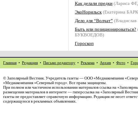
Как делали предки
(Лариса Ф
ЭкоНорильск
(Екатерина БАР
Дело для “Волчат”
(Владисла
Быть или позиционироваться?
БУКВОЕДОВ)
Гороскоп
Главная
•
Редакция
•
Письмо редактору
•
Реклама
•
Архив
•
Фото
•
Гор
©
Заполярный Вестник
. Учредитель газеты — ООО «Медиакомпания «Северн
«Медиакомпания «Северный город». Все права защищены.
При полном или частичном использовании материалов ссылка на «Заполярны
размещении материалов в интернете — гиперссылка на «Заполярный Вестник
газеты не предоставляет справочную информацию. Редакция не несет ответ
содержащуюся в рекламных объявлениях.