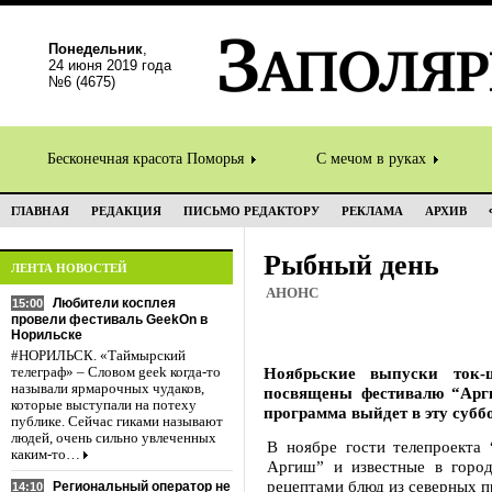
Понедельник
,
24 июня 2019 года
№6 (4675)
Бесконечная красота Поморья
С мечом в руках
ГЛАВНАЯ
РЕДАКЦИЯ
ПИСЬМО РЕДАКТОРУ
РЕКЛАМА
АРХИВ
Рыбный день
ЛЕНТА НОВОСТЕЙ
АНОНС
Любители косплея
15:00
провели фестиваль GeekOn в
Норильске
#НОРИЛЬСК. «Таймырский
Ноябрьские выпуски ток-
телеграф» – Словом geek когда-то
называли ярмарочных чудаков,
посвящены фестивалю “Арги
которые выступали на потеху
программа выйдет в эту суббо
публике. Сейчас гиками называют
людей, очень сильно увлеченных
В ноябре гости телепроекта
каким-то…
Аргиш” и известные в горо
рецептами блюд из северных п
Региональный оператор не
14:10