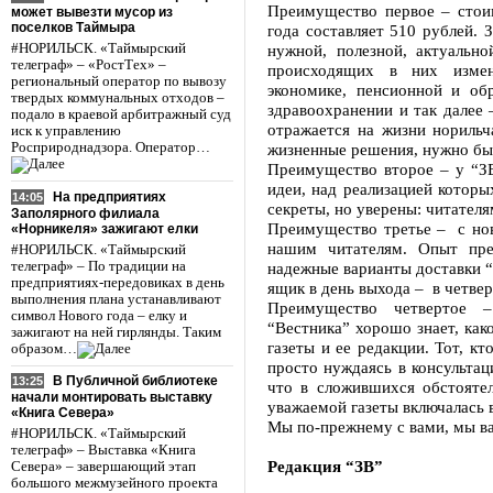
Преимущество первое – стои
может вывезти мусор из
поселков Таймыра
года составляет 510 рублей. 
#НОРИЛЬСК. «Таймырский
нужной, полезной, актуальн
телеграф» – «РостТех» –
происходящих в них измен
региональный оператор по вывозу
экономике, пенсионной и об
твердых коммунальных отходов –
здравоохранении и так далее 
подало в краевой арбитражный суд
отражается на жизни нориль
иск к управлению
Росприроднадзора. Оператор…
жизненные решения, нужно быт
Преимущество второе – у “ЗВ
идеи, над реализацией котор
На предприятиях
14:05
секреты, но уверены: читателя
Заполярного филиала
Преимущество третье – с нов
«Норникеля» зажигают елки
нашим читателям. Опыт пре
#НОРИЛЬСК. «Таймырский
телеграф» – По традиции на
надежные варианты доставки “
предприятиях-передовиках в день
ящик в день выхода – в четвер
выполнения плана устанавливают
Преимущество четвертое 
символ Нового года – елку и
“Вестника” хорошо знает, как
зажигают на ней гирлянды. Таким
газеты и ее редакции. Тот, к
образом…
просто нуждаясь в консультац
В Публичной библиотеке
13:25
что в сложившихся обстоятел
начали монтировать выставку
уважаемой газеты включалась 
«Книга Севера»
Мы по-прежнему с вами, мы ва
#НОРИЛЬСК. «Таймырский
телеграф» – Выставка «Книга
Редакция “ЗВ”
Севера» – завершающий этап
большого межмузейного проекта