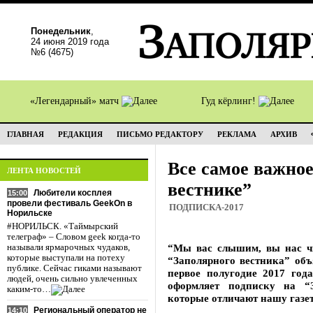
Понедельник
,
24 июня 2019 года
№6 (4675)
«Легендарный» матч
Гуд кёрлинг!
ГЛАВНАЯ
РЕДАКЦИЯ
ПИСЬМО РЕДАКТОРУ
РЕКЛАМА
АРХИВ
Все самое важное
ЛЕНТА НОВОСТЕЙ
вестнике”
Любители косплея
15:00
провели фестиваль GeekOn в
ПОДПИСКА-2017
Норильске
#НОРИЛЬСК. «Таймырский
телеграф» – Словом geek когда-то
“Мы вас слышим, вы нас чи
называли ярмарочных чудаков,
которые выступали на потеху
“Заполярного вестника” объ
публике. Сейчас гиками называют
первое полугодие 2017 год
людей, очень сильно увлеченных
оформляет подписку на “
каким-то…
которые отличают нашу газет
Региональный оператор не
14:10