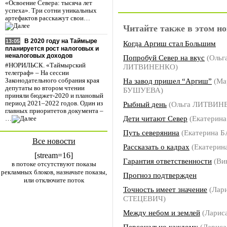
«Освоение Севера: тысяча лет
успеха». Три сотни уникальных
артефактов расскажут свои…
Читайте также в этом но
В 2020 году на Таймыре
13:05
Когда Аргиш стал Большим
планируется рост налоговых и
неналоговых доходов
Попробуй Север на вкус
(Ольг
#НОРИЛЬСК. «Таймырский
ЛИТВИНЕНКО)
телеграф» – На сессии
На завод пришел “Аргиш”
(Ма
Законодательного собрания края
депутаты во втором чтении
БУШУЕВА)
приняли бюджет-2020 и плановый
Рыбный день
(Ольга ЛИТВИН
период 2021–2022 годов. Один из
главных приоритетов документа –
Дети читают Север
(Екатерин
…
Путь северянина
(Екатерина 
Все новости
Рассказать о кадрах
(Екатерин
[stream=16]
Гарантия ответственности
(Ви
в потоке отсутствуют показы
рекламных блоков, назначьте показы,
Прогноз подтвержден
или отключите поток
Точность имеет значение
(Лар
СТЕЦЕВИЧ)
Между небом и землей
(Ларис
Персонально каждому
(Лариса