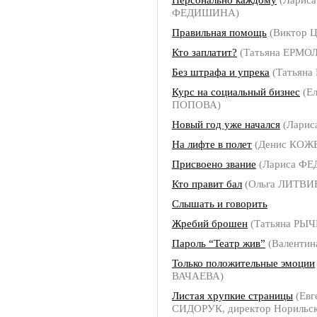
ФЕДИШИНА)
Правильная помощь
(Виктор 
Кто заплатит?
(Татьяна ЕРМО
Без штрафа и упрека
(Татьян
Курс на социальный бизнес
(Ел
ПОПОВА)
Новый год уже начался
(Ларис
На лифте в полет
(Денис КОЖ
Присвоено звание
(Лариса Ф
Кто правит бал
(Ольга ЛИТВИ
Слышать и говорить
Жребий брошен
(Татьяна РЫ
Пароль “Театр жив”
(Валенти
Только положительные эмоции
ВАЧАЕВА)
Листая хрупкие страницы
(Евг
СИДОРУК, директор Норильск