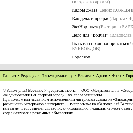
городского архива)
Кадры джаза
(Денис КОЖЕВН
Как делали предки
(Лариса Ф
ЭкоНорильск
(Екатерина БАР
Дело для “Волчат”
(Владисла
Быть или позиционироваться?
БУКВОЕДОВ)
Гороскоп
Главная
•
Редакция
•
Письмо редактору
•
Реклама
•
Архив
•
Фото
•
Гор
©
Заполярный Вестник
. Учредитель газеты — ООО «Медиакомпания «Северн
«Медиакомпания «Северный город». Все права защищены.
При полном или частичном использовании материалов ссылка на «Заполярны
размещении материалов в интернете — гиперссылка на «Заполярный Вестник
газеты не предоставляет справочную информацию. Редакция не несет ответ
содержащуюся в рекламных объявлениях.