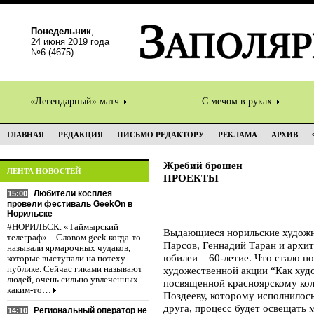
Понедельник
,
24 июня 2019 года
№6 (4675)
«Легендарный» матч
С мечом в руках
ГЛАВНАЯ
РЕДАКЦИЯ
ПИСЬМО РЕДАКТОРУ
РЕКЛАМА
АРХИВ
Жребий брошен
ЛЕНТА НОВОСТЕЙ
ПРОЕКТЫ
Любители косплея
15:00
провели фестиваль GeekOn в
Норильске
#НОРИЛЬСК. «Таймырский
Выдающиеся норильские художн
телеграф» – Словом geek когда-то
Парсов, Геннадий Таран и архи
называли ярмарочных чудаков,
юбилеи – 60-летие. Что стало п
которые выступали на потеху
публике. Сейчас гиками называют
художественной акции “Как худ
людей, очень сильно увлеченных
посвященной красноярскому кол
каким-то…
Поздееву, которому исполнилос
друга, процесс будет освещать
Региональный оператор не
14:10