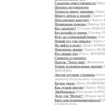
Гарантия ответственности
(Вик
Прогноз подтвержден
Точность имеет значение
(Лари
Между небом и землей
(Лариса
Персонально каждому
(Лариса
Правильная помощь
(Виктор Ц
Кто заплатит?
(Татьяна ЕРМОЛ
Без штрафа и упрека
(Татьяна 
Курс на социальный бизнес
(Ел
Новый год уже начался
(Лариса
На лифте в полет
(Денис КОЖЕ
Присвоено звание
(Лариса ФЕ
Кто правит бал
(Ольга ЛИТВИН
Слышать и говорить
Пароль “Театр жив”
(Валентина
Только положительные эмоции
(
ВАЧАЕВА)
Листая хрупкие страницы
(Евге
директор Норильского городско
Кадры джаза
(Денис КОЖЕВНИ
Как делали предки
(Лариса ФЕ
ЭкоНорильск
(Екатерина БАРК
Дело для “Волчат”
(Владислав
Быть или позиционироваться?
(
БУКВОЕДОВ)