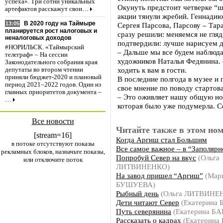
успеха». Три сотни уникальных
Окунуть предстоит четверке “ш
артефактов расскажут свои…
акции тянули жребий. Геннадию
В 2020 году на Таймыре
13:05
Сергея Парсова, Парсову – Та
планируется рост налоговых и
сразу решили: меняемся не гляд
неналоговых доходов
подтвердили: лучше нарисуем д
#НОРИЛЬСК. «Таймырский
– Дальше мы все будем наблюдат
телеграф» – На сессии
художников Наталья Федянина. –
Законодательного собрания края
ходить к вам в гости.
депутаты во втором чтении
приняли бюджет-2020 и плановый
В последние полгода в музее и 
период 2021–2022 годов. Один из
свое мнение по поводу старто
главных приоритетов документа –
– Это оживляет нашу общую но
…
которая было уже подумерла. С
Все новости
Читайте также в этом ном
[stream=16]
Когда Аргиш стал Большим
в потоке отсутствуют показы
Все самое важное – в “Заполярн
рекламных блоков, назначьте показы,
Попробуй Север на вкус
(Ольга
или отключите поток
ЛИТВИНЕНКО)
На завод пришел “Аргиш”
(Мар
БУШУЕВА)
Рыбный день
(Ольга ЛИТВИНЕ
Дети читают Север
(Екатерина
Путь северянина
(Екатерина Б
Рассказать о кадрах
(Екатерина