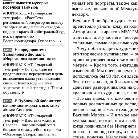
увидят эти портреты, так же как
может вывезти мусор из
поселков Таймыра
выставке, посвященной Междун
#НОРИЛЬСК. «Таймырский
декабря.
телеграф» – «РостТех» –
Вечером 9 ноября в художестве
региональный оператор по вывозу
предстояло узнать, кому из юби
твердых коммунальных отходов –
Автор идеи – директор МБУ “М
подало в краевой арбитражный суд
иск к управлению
отметила: для участия в “несе
Росприроднадзора. Оператор…
солидные, самые серьезные худ
– Хочу поблагодарить художник
На предприятиях
14:05
это творческое хулиганство, – 
Заполярного филиала
«Норникеля» зажигают елки
приятно удивленным таким нео
мэтрам. – Кроме того, ежегодн
#НОРИЛЬСК. «Таймырский
телеграф» – По традиции на
изменений. Мы превращаем его 
предприятиях-передовиках в день
исполнилось бы 90 лет, он здес
выполнения плана устанавливают
будет связана с одной из ключе
символ Нового года – елку и
Действие разворачивалось на ф
зажигают на ней гирлянды. Таким
красноярского художника, выпо
образом…
– Все мы знаем, что ключевой 
В Публичной библиотеке
13:25
первых реалистичных до послед
начали монтировать выставку
нюансы акции заместитель дир
«Книга Севера»
Василий Мороз. – И в то же вре
#НОРИЛЬСК. «Таймырский
художников, поэтов, писателей.
телеграф» – Выставка «Книга
Севера» – завершающий этап
когда люди жили без Интернета,
большого межмузейного проекта
погоде, пели под гитару, и в ит
«Освоение Севера: тысяча лет
стихи, полотна. Мы хотели бы 