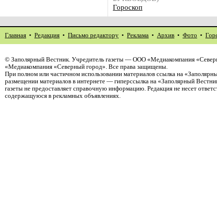
Гороскоп
Главная
•
Редакция
•
Письмо редактору
•
Реклама
•
Архив
•
Фото
•
Гор
©
Заполярный Вестник
. Учредитель газеты — ООО «Медиакомпания «Северн
«Медиакомпания «Северный город». Все права защищены.
При полном или частичном использовании материалов ссылка на «Заполярны
размещении материалов в интернете — гиперссылка на «Заполярный Вестник
газеты не предоставляет справочную информацию. Редакция не несет ответ
содержащуюся в рекламных объявлениях.