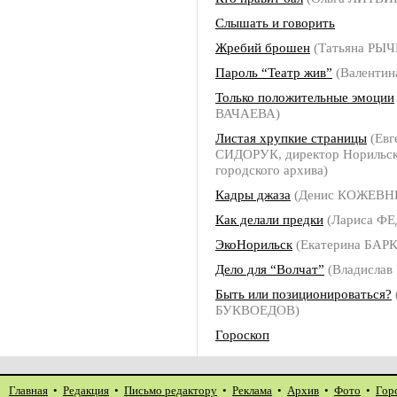
Слышать и говорить
Жребий брошен
(Татьяна РЫ
Пароль “Театр жив”
(Валенти
Только положительные эмоции
ВАЧАЕВА)
Листая хрупкие страницы
(Евг
СИДОРУК, директор Норильск
городского архива)
Кадры джаза
(Денис КОЖЕВН
Как делали предки
(Лариса Ф
ЭкоНорильск
(Екатерина БАР
Дело для “Волчат”
(Владисла
Быть или позиционироваться?
БУКВОЕДОВ)
Гороскоп
Главная
•
Редакция
•
Письмо редактору
•
Реклама
•
Архив
•
Фото
•
Гор