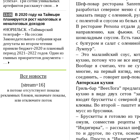
успеха». Три сотни уникальных
Шеф-повар ресторана Sanre
артефактов расскажут свои…
разработал северное меню с 
заказать пиццу с олениной, ру
В 2020 году на Таймыре
13:05
планируется рост налоговых и
с полентой и соусом из белых 
неналоговых доходов
В ресторане Persona отдали 
#НОРИЛЬСК. «Таймырский
направлению, как фьюжн.
телеграф» – На сессии
шоколадным соусом. Есть так
Законодательного собрания края
с булгуром и салат с оленино
депутаты во втором чтении
Лумпур”.
приняли бюджет-2020 и плановый
период 2021–2022 годов. Один из
– Это малазийский соус, ко
главных приоритетов документа –
кухню, потому что не все инг
…
Вообще я считаю, что не су
многие, на первый взгляд, 
Все новости
соединить, – говорит шеф-пов
Авторская кухня
[stream=16]
Гриль-бар “BeerЛога” предлаг
в потоке отсутствуют показы
кухню в виде двух сетов “за
рекламных блоков, назначьте показы,
входят брускетты с северной 
или отключите поток
клюквы. Во второй – паштет и
мусс из брусники.
– Брускетты я готовлю из тр
омуля, совместив рецепты 
“Индигирка”, – рассказал ше
то и другое, по сути, основ
рыбы. Просто в “Индигирке” (