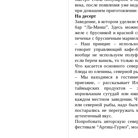
века, после появления уже не
при домашнем приготовлении 
На десерт
Заведение, в котором уделили
бар “Ла-Манш”. Здесь можно
желе с брусникой и красной с
печенье с брусничным мармел
– Наш принцип – использов
говорит управляющий кафе-
вообще не используем полуф
если берем ваниль, то только 
Что касается основного севе
блюда из оленины, северной р
– Мы находимся в гостинич
приезжие, – рассказывает И
таймырских продуктов – э
норильчанам сугудай или юко
каждом местном заведении. Ч
или северной рыбы, надо был
постарались не перегружать 
аутентичный вкус.
Попробовать авторскую севе
фестивале “Аргиш-Гурмэ”, мож