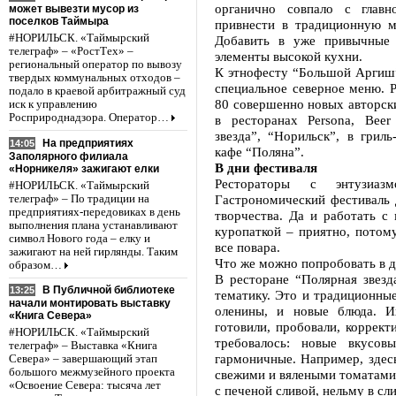
органично совпало с глав
может вывезти мусор из
поселков Таймыра
привнести в традиционную м
#НОРИЛЬСК. «Таймырский
Добавить в уже привычные
телеграф» – «РостТех» –
элементы высокой кухни.
региональный оператор по вывозу
К этнофесту “Большой Аргиш”
твердых коммунальных отходов –
специальное северное меню. 
подало в краевой арбитражный суд
80 совершенно новых авторск
иск к управлению
Росприроднадзора. Оператор…
в ресторанах Persona, Beer
звезда”, “Норильск”, в грил
На предприятиях
14:05
кафе “Поляна”.
Заполярного филиала
В дни фестиваля
«Норникеля» зажигают елки
Рестораторы с энтузиаз
#НОРИЛЬСК. «Таймырский
Гастрономический фестиваль 
телеграф» – По традиции на
предприятиях-передовиках в день
творчества. Да и работать с
выполнения плана устанавливают
куропаткой – приятно, потом
символ Нового года – елку и
все повара.
зажигают на ней гирлянды. Таким
Что же можно попробовать в д
образом…
В ресторане “Полярная звез
В Публичной библиотеке
13:25
тематику. Это и традиционные
начали монтировать выставку
оленины, и новые блюда. И
«Книга Севера»
готовили, пробовали, коррект
#НОРИЛЬСК. «Таймырский
требовалось: новые вкусов
телеграф» – Выставка «Книга
гармоничные. Например, здесь
Севера» – завершающий этап
большого межмузейного проекта
свежими и вялеными томатами 
«Освоение Севера: тысяча лет
с печеной сливой, нельму в с