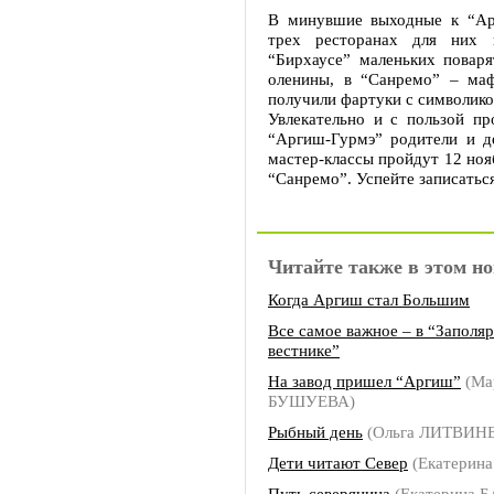
В минувшие выходные к “Ар
трех ресторанах для них 
“Бирхаусе” маленьких поваря
оленины, в “Санремо” – ма
получили фартуки с символико
Увлекательно и с пользой п
“Аргиш-Гурмэ” родители и д
мастер-классы пройдут 12 ноя
“Санремо”. Успейте записатьс
Читайте также в этом но
Когда Аргиш стал Большим
Все самое важное – в “Заполя
вестнике”
На завод пришел “Аргиш”
(Ма
БУШУЕВА)
Рыбный день
(Ольга ЛИТВИН
Дети читают Север
(Екатерин
Путь северянина
(Екатерина 