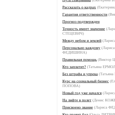
Рассказать о кадрах
(Екатерин
Гарантия ответственности
(Ви
Прогноз подтвержден
Точность имеет значение
(Лар
СТЕЦЕВИЧ)
Между небом и землей
(Ларис
Персонально каждому
(Лариса
ФЕДИШИНА)
Правильная помощь
(Виктор 
Кто заплатит?
(Татьяна ЕРМО
Без штрафа и упрека
(Татьян
Курс на социальный бизнес
(Ел
ПОПОВА)
Новый год уже начался
(Ларис
На лифте в полет
(Денис КОЖ
Присвоено звание
(Лариса Ф
Кто правит бал
(Ольга ЛИТВИ