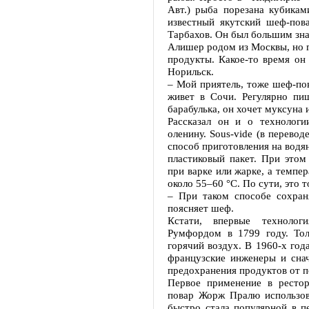
Авт.) рыба порезана кубикам
известный якутский шеф-пов
Тарбахов. Он был большим зна
Алишер родом из Москвы, но г
продукты. Какое-то время он 
Норильск.
– Мой приятель, тоже шеф-пов
живет в Сочи. Регулярно пи
барабулька, он хочет муксуна 
Рассказал он и о технологи
оленину. Sous-vide (в перевод
способ приготовления на водя
пластиковый пакет. При этом
при варке или жарке, а темпе
около 55–60 °C. По сути, это т
– При таком способе сохран
поясняет шеф.
Кстати, впервые техноло
Румфордом в 1799 году. Тол
горячий воздух. В 1960-х год
французские инженеры и сна
предохранения продуктов от п
Первое применение в рестор
повар Жорж Пралю использова
быстро стала популярной в п