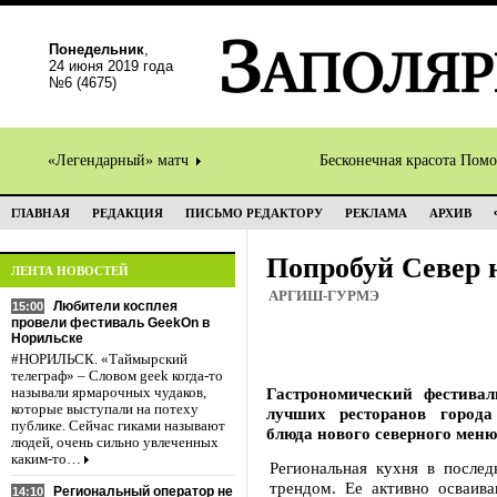
Понедельник
,
24 июня 2019 года
№6 (4675)
«Легендарный» матч
Бесконечная красота Пом
ГЛАВНАЯ
РЕДАКЦИЯ
ПИСЬМО РЕДАКТОРУ
РЕКЛАМА
АРХИВ
Попробуй Север 
ЛЕНТА НОВОСТЕЙ
АРГИШ-ГУРМЭ
Любители косплея
15:00
провели фестиваль GeekOn в
Норильске
#НОРИЛЬСК. «Таймырский
телеграф» – Словом geek когда-то
Гастрономический фестивал
называли ярмарочных чудаков,
которые выступали на потеху
лучших ресторанов города
публике. Сейчас гиками называют
блюда нового северного меню
людей, очень сильно увлеченных
каким-то…
Региональная кухня в после
трендом. Ее активно осваи
Региональный оператор не
14:10