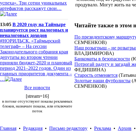
успеха». Три сотни уникальных
продувало. Могут жить на че
артефактов расскажут свои…
13:05
В 2020 году на Таймыре
Читайте также в этом 
планируется рост налоговых и
неналоговых доходов
По президентскому маршрут
#НОРИЛЬСК. «Таймырский
СЕМЧЕНКОВ)
телеграф» – На сессии
Наш розыгрыш – не розыгр
Законодательного собрания края
ВЛАДИМИРОВА)
депутаты во втором чтении
Банкоматы в безопасности
(Ю
приняли бюджет-2020 и плановый
Потрогай радугу и загадай ж
период 2021–2022 годов. Один из
ФЕДИШИНА)
главных приоритетов документа –
Старость отменяется
(Татья
…
Золотые наши футболисты
(А
СЕМЧЕНКОВ)
Все новости
[stream=16]
в потоке отсутствуют показы рекламных
блоков, назначьте показы, или отключите
поток
Главная
•
Редакция
•
Письмо редактору
•
Реклама
•
Архив