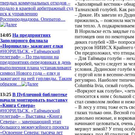
твердых коммунальных отходов –
«Заполярный вестник» обнар
подало в краевой арбитражный суд
Талнахской голубей. Как ра
иск к управлению
– Дикие. Их завезли из Дуди
Росприроднадзора. Оператор…
прижились, – пояснила маст
там тепло. А подкармливаем
В Норильске есть заядлые г
14:05
На предприятиях
питомцев они по некоторым 
Заполярного филиала
диких голубей «ЗВ» попроси
«Норникеля» зажигают елки
ресурсов НИИСХ Крайнего С
#НОРИЛЬСК. «Таймырский
Он предположил, что птицы, 
телеграф» – По традиции на
– Для Таймыра голуби – неха
предприятиях-передовиках в день
воробей, часто следует за ч
выполнения плана устанавливают
условия. Дудинские голуби 
символ Нового года – елку и
с пургой или в весенне-летн
зажигают на ней гирлянды. Таким
регулярно. Наиболее типичн
образом…
Columbia livia, сизый голубь.
«Воркуют как голуби», «лети
13:25
В Публичной библиотеке
относится к ним с большой с
начали монтировать выставку
стал символом любви и нежн
«Книга Севера»
– В лесу у птиц тоже есть с
#НОРИЛЬСК. «Таймырский
глазах только они. Весной 
телеграф» – Выставка «Книга
довольно нежные, и воркова
Севера» – завершающий этап
начинают целоваться, очень
большого межмузейного проекта
мерзнут зимой? У птиц особ
«Освоение Севера: тысяча лет
человека, под 40 градусов. Г