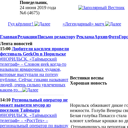
Понедельник
,
24 июня 2019 года
№6 (4675)
Гуд кёрлинг!
«Легендарный» матч
Главная
Редакция
Письмо редактору
Реклама
Архив
Фото
Гор
Лента новостей
15:00
Любители косплея провели
фестиваль GeekOn в Норильске
#НОРИЛЬСК. «Таймырский
телеграф» – Словом geek когда-то
называли ярмарочных чудаков,
которые выступали на потеху
Вестники весны
публике. Сейчас гиками называют
Хорошая новость
людей, очень сильно увлеченных
каким-то…
14:10
Региональный оператор не
может вывезти мусор из
Норильск обживают дикие го
поселков Таймыра
нежности. Голуби Венеры св
#НОРИЛЬСК. «Таймырский
Белая голубка Пикассо стала
телеграф» – «РостТех» –
клюют хлебные крошки во дв
региональный оператор по вывозу
Отправившись на репортаж 