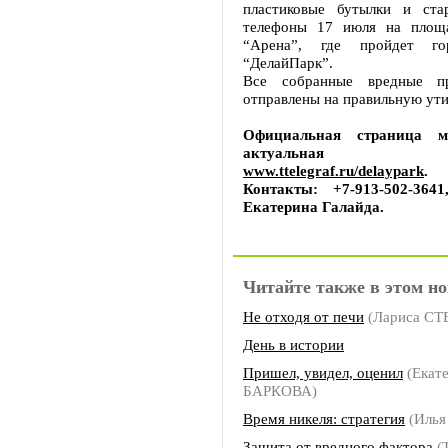
пластиковые бутылки и ста
телефоны 17 июля на площ
“Арена”, где пройдет го
“ДелайПарк”.
Все собранные вредные п
отправлены на правильную ут
Официальная страница м
актуальная пр
www.ttelegraf.ru/delaypark
.
Контакты: +7-913-502-3641
Екатерина Галайда.
Читайте также в этом но
Не отходя от печи
(Лариса С
День в истории
Пришел, увидел, оценил
(Екат
БАРКОВА)
Время никеля: стратегия
(Илья
Защита от вредного фактора
(