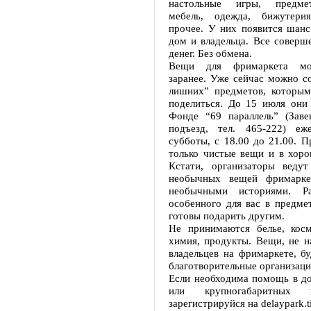
настольные игры, предме
мебель, одежда, бижутери
прочее. У них появится шанс
дом и владельца. Все соверш
денег. Без обмена.
Вещи для фримаркета мо
заранее. Уже сейчас можно с
лишних” предметов, которым
поделиться. До 15 июля они
Фонде “69 параллель” (Завен
подъезд, тел. 465-222) еж
субботы, с 18.00 до 21.00. 
только чистые вещи и в хоро
Кстати, организаторы веду
необычных вещей фримарк
необычными историями. Ра
особенного для вас в предме
готовы подарить другим.
Не принимаются белье, косм
химия, продукты. Вещи, не 
владельцев на фримаркете, б
благотворительные организаци
Если необходима помощь в до
или крупногабаритных 
зарегистрируйся на delaypark.t