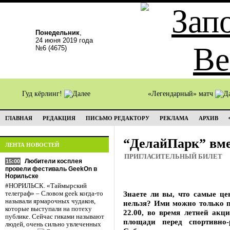
Понедельник
,
24 июня 2019 года
№6 (4675)
Гуд кёрлинг!
«Легендарный» матч
ГЛАВНАЯ
РЕДАКЦИЯ
ПИСЬМО РЕДАКТОРУ
РЕКЛАМА
АРХИВ
“ДелайПарк” вме
ЛЕНТА НОВОСТЕЙ
ПРИГЛАСИТЕЛЬНЫЙ БИЛЕТ
Любители косплея
15:00
провели фестиваль GeekOn в
Норильске
#НОРИЛЬСК. «Таймырский
Знаете ли вы, что самые це
телеграф» – Словом geek когда-то
называли ярмарочных чудаков,
нельзя? Ими можно только п
которые выступали на потеху
22.00, во время летней акц
публике. Сейчас гиками называют
площади перед спортивно-
людей, очень сильно увлеченных