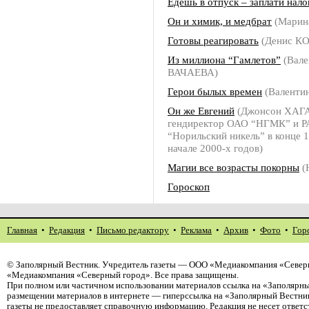
Едешь в отпуск – заплати нало
Он и химик, и медбрат
(Марин
Готовы реагировать
(Денис К
Из миллиона “Гамлетов”
(Вале
ВАЧАЕВА)
Герои былых времен
(Валенти
Он же Евгений
(Джонсон ХАГ
гендиректор ОАО “НГМК” и 
“Норильский никель” в конце 1
начале 2000-х годов)
Магии все возрасты покорны
(
Гороскоп
Главная
•
Редакция
•
Письмо редактору
•
Реклама
•
Архив
•
Фото
•
Гор
©
Заполярный Вестник
. Учредитель газеты — ООО «Медиакомпания «Северн
«Медиакомпания «Северный город». Все права защищены.
При полном или частичном использовании материалов ссылка на «Заполярны
размещении материалов в интернете — гиперссылка на «Заполярный Вестник
газеты не предоставляет справочную информацию. Редакция не несет ответ