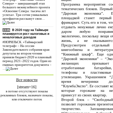
Севера» – завершающий этап
Программа мероприятия со
большого межмузейного проекта
тематических блоков. Первый
«Освоение Севера: тысяча лет
“Даровая экономика”. 
успеха». Три сотни уникальных
площадкой станет первый
артефактов расскажут свои…
фримаркет. Суть его в том, ч
отдавать ненужные лично ем
В 2020 году на Таймыре
13:05
даром любую понрави
планируется рост налоговых и
экологично, поскольку вещи 
неналоговых доходов
жизнь, а не оказываютс
#НОРИЛЬСК. «Таймырский
Предусмотрен отдельны
телеграф» – На сессии
книгообмена и литератур
Законодательного собрания края
депутаты во втором чтении
“Книжный шкаф”. Еще одн
приняли бюджет-2020 и плановый
“Даровой экономики” – “Эко
период 2021–2022 годов. Один из
желающих призывает
главных приоритетов документа –
отработанные батарейк
…
телефоны и пластиковы
утилизацию. Украшением “Д
Все новости
время вечеринки до
“КлумбаЭкспо”. Ее составят к
[stream=16]
которые горожане на нес
в потоке отсутствуют показы
принесут из своих квартир.
рекламных блоков, назначьте показы,
или отключите поток
Второй блок – “Свободны
позволит горожанам презентов
творчество. Запланиров