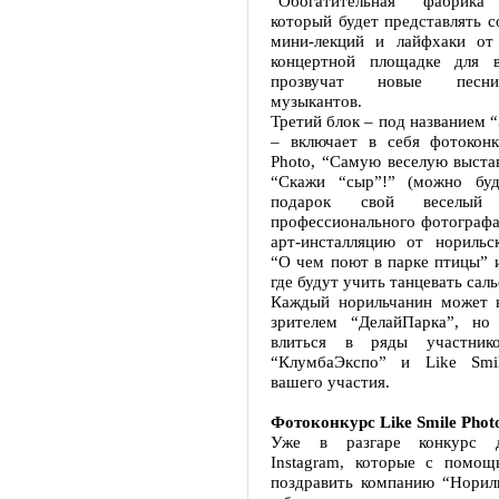
“Обогатительная фабрика
который будет представлять с
мини-лекций и лайфхаки от
концертной площадке для 
прозвучат новые песни
музыкантов.
Третий блок – под названием 
– включает в себя фотоконк
Photo, “Самую веселую выста
“Скажи “сыр”!” (можно буд
подарок свой веселый
профессионального фотографа
арт-инсталляцию от норильс
“О чем поют в парке птицы” 
где будут учить танцевать саль
Каждый норильчанин может н
зрителем “ДелайПарка”, но
влиться в ряды участнико
“КлумбаЭкспо” и Like Smi
вашего участия.
Фотоконкурс Like Smile Phot
Уже в разгаре конкурс д
Instagram, которые с помо
поздравить компанию “Нориль