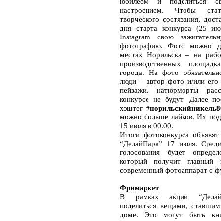
юбилеем и поделиться с
настроением. Чтобы стат
творческого состязания, дост
дня старта конкурса (25 ию
Instagram свою зажигатель
фотографию. Фото можно д
местах Норильска – на рабо
производственных площадк
города. На фото обязатель
люди – автор фото и/или его 
пейзажи, натюрморты расс
конкурсе не будут. Далее по
хэштег
#норильскийникель8
можно больше лайков. Их под
15 июля в 00.00.
Итоги фотоконкурса объявят 
“ДелайПарк” 17 июля. Среди
голосования будет определ
который получит главный
современный фотоаппарат с фу
Фримаркет
В рамках акции “Делай
поделиться вещами, ставши
доме. Это могут быть книг