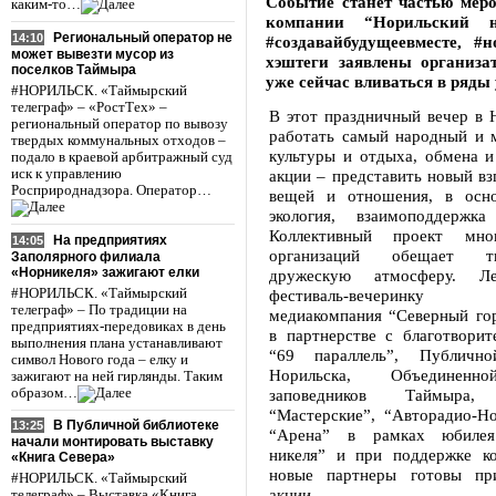
Событие станет частью мер
каким-то…
компании “Норильский ни
Региональный оператор не
14:10
#создавайбудущеевместе, 
может вывезти мусор из
хэштеги заявлены организа
поселков Таймыра
уже сейчас вливаться в ряды
#НОРИЛЬСК. «Таймырский
телеграф» – «РостТех» –
В этот праздничный вечер в 
региональный оператор по вывозу
работать самый народный и 
твердых коммунальных отходов –
культуры и отдыха, обмена и
подало в краевой арбитражный суд
иск к управлению
акции – представить новый вз
Росприроднадзора. Оператор…
вещей и отношения, в осно
экология, взаимоподдержка
Коллективный проект мн
На предприятиях
14:05
организаций обещает т
Заполярного филиала
«Норникеля» зажигают елки
дружескую атмосферу. Л
#НОРИЛЬСК. «Таймырский
фестиваль-вечеринку 
телеграф» – По традиции на
медиакомпания “Северный гор
предприятиях-передовиках в день
в партнерстве с благотвори
выполнения плана устанавливают
“69 параллель”, Публично
символ Нового года – елку и
Норильска, Объединенн
зажигают на ней гирлянды. Таким
образом…
заповедников Таймыра, 
“Мастерские”, “Авторадио-Н
В Публичной библиотеке
13:25
“Арена” в рамках юбилея
начали монтировать выставку
никеля” и при поддержке к
«Книга Севера»
новые партнеры готовы при
#НОРИЛЬСК. «Таймырский
акции.
телеграф» – Выставка «Книга