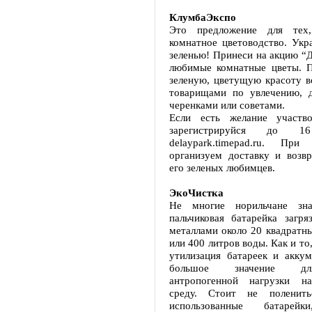
КлумбаЭкспо
Это предложение для тех
комнатное цветоводство. Укр
зеленью! Принеси на акцию “
любимые комнатные цветы. 
зеленую, цветущую красоту в
товарищами по увлечению, д
черенками или советами.
Если есть желание участво
зарегистрируйся до 
delaypark.timepad.ru. При
организуем доставку и возвр
его зеленых любимцев.
ЭкоЧистка
Не многие норильчане зн
пальчиковая батарейка загря
металлами около 20 квадратн
или 400 литров воды. Как и то
утилизация батареек и аккум
большое значение дл
антропогенной нагрузки 
среду. Стоит не поленит
использованные батаре