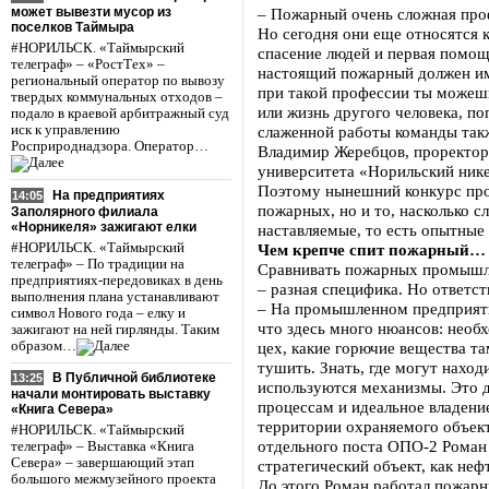
может вывезти мусор из
– Пожарный очень сложная проф
поселков Таймыра
Но сегодня они еще относятся 
#НОРИЛЬСК. «Таймырский
спасение людей и первая помощ
телеграф» – «РостТех» –
настоящий пожарный должен им
региональный оператор по вывозу
при такой профессии ты можешь
твердых коммунальных отходов –
или жизнь другого человека, по
подало в краевой арбитражный суд
иск к управлению
слаженной работы команды такж
Росприроднадзора. Оператор…
Владимир Жеребцов, проректор
университета «Норильский нике
Поэтому нынешний конкурс про
На предприятиях
14:05
пожарных, но и то, насколько с
Заполярного филиала
«Норникеля» зажигают елки
наставляемые, то есть опытные
#НОРИЛЬСК. «Таймырский
Чем крепче спит пожарный…
телеграф» – По традиции на
Сравнивать пожарных промышле
предприятиях-передовиках в день
– разная специфика. Но ответст
выполнения плана устанавливают
– На промышленном предприяти
символ Нового года – елку и
что здесь много нюансов: необ
зажигают на ней гирлянды. Таким
образом…
цех, какие горючие вещества та
тушить. Знать, где могут находи
В Публичной библиотеке
13:25
используются механизмы. Это 
начали монтировать выставку
процессам и идеальное владени
«Книга Севера»
территории охраняемого объек
#НОРИЛЬСК. «Таймырский
отдельного поста ОПО-2 Роман
телеграф» – Выставка «Книга
Севера» – завершающий этап
стратегический объект, как нефт
большого межмузейного проекта
До этого Роман работал пожарн