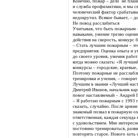
Конечно, пожар – дело не план
и служба профилактики, и мы св
человеческий фактор срабатывае
недокрутил. Всякое бывает, – д
Не повод расслабиться
Учитывая, что быть пожарным –
навыками, умение трезво оцени
действия на скорость, конкурс
– Стать лучшим пожарным – это 
предприятия. Оценка опыта и у
до своего уровня, умения работ
когда можно сказать: «Я лучший
конкурсы – городские, краевые,
Поэтому пожарные не расслабл
тренировки и учения, – говор
Лучшим в звании «Лучший наст
Дмитрий Иванов, начальник кар
помог наставляемый – Андрей 
– Я работаю пожарным с 1993 
сказать, случайно. После армии
знакомый позвал в пожарную охр
ответственная, каждая секунда 
с удовольствием. Мне интересн
постоянно тренироваться, разв
повторять старое. Нового хоть