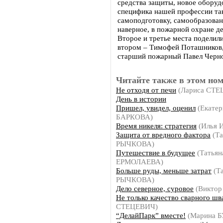
средства защиты, новое оборудо
специфика нашей профессии так
самоподготовку, самообразовани
наверное, в пожарной охране де
Второе и третье места подели
втором – Тимофей Поташников, 
старший пожарный Павел Черн
Читайте также в этом ном
Не отходя от печи
(Лариса СТЕ
День в истории
Пришел, увидел, оценил
(Екатер
БАРКОВА)
Время никеля: стратегия
(Илья 
Защита от вредного фактора
(Та
РЫЧКОВА)
Путешествие в будущее
(Татьян
ЕРМОЛАЕВА)
Больше руды, меньше затрат
(Та
РЫЧКОВА)
Дело северное, суровое
(Виктор
Не только качество сварного шв
СТЕЦЕВИЧ)
“ДелайПарк” вместе!
(Марина 