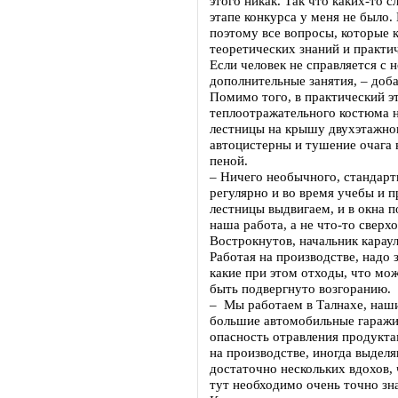
этого никак. Так что каких-то 
этапе конкурса у меня не было.
поэтому все вопросы, которые 
теоретических знаний и практич
Если человек не справляется с 
дополнительные занятия, – д
Помимо того, в практический э
теплоотражательного костюма н
лестницы на крышу двухэтажног
автоцистерны и тушение очага
пеной.
– Ничего необычного, стандар
регулярно и во время учебы и п
лестницы выдвигаем, и в окна п
наша работа, а не что-то свер
Вострокнутов, начальник карау
Работая на производстве, надо 
какие при этом отходы, что мо
быть подвергнуто возгоранию.
– Мы работаем в Талнахе, наши
большие автомобильные гаражи
опасность отравления продукта
на производстве, иногда выдел
достаточно нескольких вдохов, 
тут необходимо очень точно зн