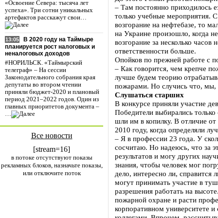
«Освоение Севера: тысяча лет
– Там постоянно приходилось ез
успеха». Три сотни уникальных
только учебные мероприятия. С
артефактов расскажут свои…
возгорание на нефтебазе, то ма
на Украине произошло, когда н
В 2020 году на Таймыре
13:05
возгорание за несколько часов н
планируется рост налоговых и
ответственности больше.
неналоговых доходов
Опойков по прежней работе с п
#НОРИЛЬСК. «Таймырский
– Как говорится, чем крепче по
телеграф» – На сессии
лучше будем теорию отрабатыва
Законодательного собрания края
депутаты во втором чтении
пожарами. Но случись что, мы,
приняли бюджет-2020 и плановый
Слушаться старших
период 2021–2022 годов. Один из
В конкурсе приняли участие де
главных приоритетов документа –
Победители выбирались только 
…
шли им в копилку. В отличие от
2010 году, когда определяли лу
Все новости
– Я в профессии 23 года. У ско
сосчитаю. Но надеюсь, что за 
[stream=16]
результатов и могу других нау
в потоке отсутствуют показы
знания, чтобы человек мог погр
рекламных блоков, назначьте показы,
или отключите поток
дело, интересно ли, справится л
могут принимать участие в туше
разрешения работать на высоте.
пожарной охране и расти профе
корпоративном университете и
коллегами. Впрочем, рассчитыв