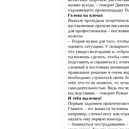
можно всегда, – говорит Дмитр
охраняющего промплощадку Над
Голова на плечах
Вначале проходила теоретическа
наставляемые прошли письменн
для профессионалов – посложнее
полегче.
– Теория нужна для того, чтобы
оценить ситуацию. У пожарного 
что увидел возгорание и, отбро
ты можешь сделать, чтобы само
подставить и справиться с огне
сложный и постоянно меняющий
правильное решение в очень ко
необходимо слушаться своих бо
тебе что-то не понятно, то луч
самодеятельностью. Ведь посл
последствиям, – говорит Роман
И тебя вылечим!
Первым заданием практического
Главное – это вынести человека 
например, сломал ногу или отр
оказать ему первую помощь.
– Заниматься пострадавшими – 