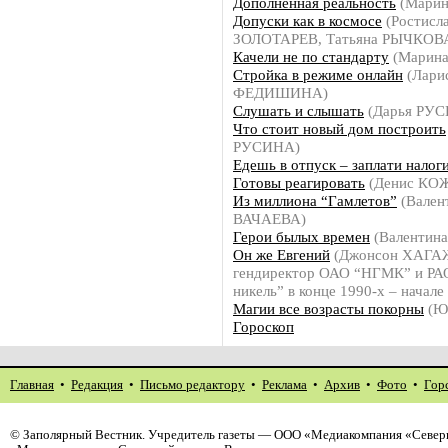
Дополненная реальность
(Мари
Допуски как в космосе
(Ростисл
ЗОЛОТАРЕВ, Татьяна РЫЧКОВ
Качели не по стандарту
(Марин
Стройка в режиме онлайн
(Лари
ФЕДИШИНА)
Слушать и слышать
(Дарья РУ
Что стоит новый дом построить
РУСИНА)
Едешь в отпуск – заплати налог
Готовы реагировать
(Денис КО
Из миллиона “Гамлетов”
(Вален
ВАЧАЕВА)
Герои былых времен
(Валентин
Он же Евгений
(Джонсон ХАГА
гендиректор ОАО “НГМК” и РА
никель” в конце 1990-х – начале
Магии все возрасты покорны
(Ю
Гороскоп
Главная
•
Редакция
•
Письмо редактору
•
Реклама
•
Архив
•
Фото
•
Гор
©
Заполярный Вестник
. Учредитель газеты — ООО «Медиакомпания «Северн