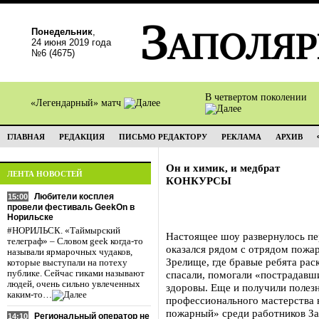
Понедельник
,
24 июня 2019 года
№6 (4675)
В четвертом поколении
«Легендарный» матч
ГЛАВНАЯ
РЕДАКЦИЯ
ПИСЬМО РЕДАКТОРУ
РЕКЛАМА
АРХИВ
Он и химик, и медбрат
ЛЕНТА НОВОСТЕЙ
КОНКУРСЫ
Любители косплея
15:00
провели фестиваль GeekOn в
Норильске
#НОРИЛЬСК. «Таймырский
Настоящее шоу развернулось пер
телеграф» – Словом geek когда-то
оказался рядом с отрядом пожа
называли ярмарочных чудаков,
Зрелище, где бравые ребята ра
которые выступали на потеху
публике. Сейчас гиками называют
спасали, помогали «пострадавши
людей, очень сильно увлеченных
здоровы. Еще и получили полезн
каким-то…
профессионального мастерства 
пожарный» среди работников За
Региональный оператор не
14:10