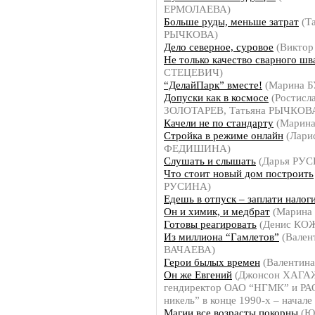
ЕРМОЛАЕВА)
Больше руды, меньше затрат
(Та
РЫЧКОВА)
Дело северное, суровое
(Виктор
Не только качество сварного шв
СТЕЦЕВИЧ)
“ДелайПарк” вместе!
(Марина 
Допуски как в космосе
(Ростисл
ЗОЛОТАРЕВ, Татьяна РЫЧКОВ
Качели не по стандарту
(Марин
Стройка в режиме онлайн
(Лари
ФЕДИШИНА)
Слушать и слышать
(Дарья РУ
Что стоит новый дом построить
РУСИНА)
Едешь в отпуск – заплати налог
Он и химик, и медбрат
(Марина
Готовы реагировать
(Денис КО
Из миллиона “Гамлетов”
(Вален
ВАЧАЕВА)
Герои былых времен
(Валентин
Он же Евгений
(Джонсон ХАГА
гендиректор ОАО “НГМК” и РА
никель” в конце 1990-х – начале
Магии все возрасты покорны
(Ю