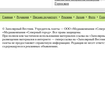
Гороскоп
Главная
•
Редакция
•
Письмо редактору
•
Реклама
•
Архив
•
Фото
•
Гор
©
Заполярный Вестник
. Учредитель газеты — ООО «Медиакомпания «Северн
«Медиакомпания «Северный город». Все права защищены.
При полном или частичном использовании материалов ссылка на «Заполярны
размещении материалов в интернете — гиперссылка на «Заполярный Вестник
газеты не предоставляет справочную информацию. Редакция не несет ответ
содержащуюся в рекламных объявлениях.