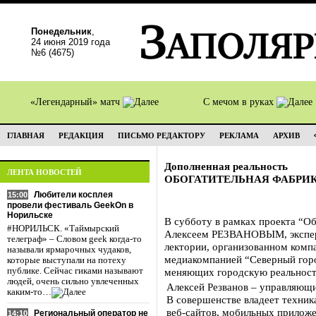
Понедельник
,
24 июня 2019 года
№6 (4675)
«Легендарный» матч
С мечом в руках
ГЛАВНАЯ
РЕДАКЦИЯ
ПИСЬМО РЕДАКТОРУ
РЕКЛАМА
АРХИВ
Дополненная реальность
ЛЕНТА НОВОСТЕЙ
ОБОГАТИТЕЛЬНАЯ ФАБРИ
Любители косплея
15:00
провели фестиваль GeekOn в
Норильске
В субботу в рамках проекта “Об
#НОРИЛЬСК. «Таймырский
Алексеем РЕЗВАНОВЫМ, эксперто
телеграф» – Словом geek когда-то
лектории, организованном комп
называли ярмарочных чудаков,
медиакомпанией “Северный город
которые выступали на потеху
публике. Сейчас гиками называют
меняющих городскую реальност
людей, очень сильно увлеченных
Алексей Резванов – управляющи
каким-то…
В совершенстве владеет техник
веб-сайтов, мобильных приложе
Региональный оператор не
14:10