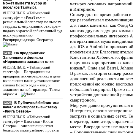
может вывезти мусор из
четырех основных направлений,
поселков Таймыра
в Интернете.
#НОРИЛЬСК. «Таймырский
Спикер долгое время работал в
телеграф» – «РостТех» –
где разрабатывал коммуникаци
региональный оператор по вывозу
для таких клиентов, как Фонд С
твердых коммунальных отходов –
многих других ведущих компан
подало в краевой арбитражный суд
иск к управлению
профессиональных интересов Ал
Росприроднадзора. Оператор…
интерактивных мультимедийных
для iOS и Android и приложений
проектами для Благотворитель
На предприятиях
14:05
Константина Хабенского, франц
Заполярного филиала
«Норникеля» зажигают елки
и крупных корпоративных клие
#НОРИЛЬСК. «Таймырский
никель”, Crate and Barrel, John
телеграф» – По традиции на
В рамках лектория спикер расс
предприятиях-передовиках в день
дополненной реальности во все
выполнения плана устанавливают
приложений ею можно воспольз
символ Нового года – елку и
небольшой сюрприз. Прямо на в
зажигают на ней гирлянды. Таким
образом…
устройство дополненной реальн
смартфоном.
В Публичной библиотеке
13:25
Мир уже давно прочувствовал 
начали монтировать выставку
Интернета, освоил электронны
«Книга Севера»
застрять в социальных сетях. Т
#НОРИЛЬСК. «Таймырский
оператор, навигатор, справочна
телеграф» – Выставка «Книга
Севера» – завершающий этап
месте. Впереди всех нас ждет н
большого межмузейного проекта
– Дополнительный слой информ