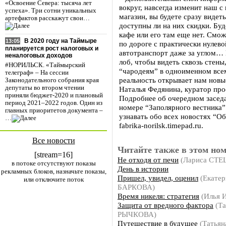
«Освоение Севера: тысяча лет
вокруг, навсегда изменит наш с 
успеха». Три сотни уникальных
магазин, вы будете сразу видет
артефактов расскажут свои…
доступны ли на них скидки. Буд
кафе или его там еще нет. Смож
В 2020 году на Таймыре
13:05
по дороге с практически нулев
планируется рост налоговых и
автотранспорт даже за углом… 
неналоговых доходов
лоб, чтобы видеть сквозь стен
#НОРИЛЬСК. «Таймырский
“чародеям” в одноименном все
телеграф» – На сессии
реальность открывает нам новы
Законодательного собрания края
депутаты во втором чтении
Наталья Федянина, куратор пр
приняли бюджет-2020 и плановый
Подробнее об очередном засед
период 2021–2022 годов. Один из
номере “Заполярного вестника”
главных приоритетов документа –
узнавать обо всех новостях “О
…
fabrika-norilsk.timepad.ru.
Все новости
Читайте также в этом ном
[stream=16]
Не отходя от печи
(Лариса СТЕ
в потоке отсутствуют показы
День в истории
рекламных блоков, назначьте показы,
Пришел, увидел, оценил
(Екатер
или отключите поток
БАРКОВА)
Время никеля: стратегия
(Илья 
Защита от вредного фактора
(Та
РЫЧКОВА)
Путешествие в будущее
(Татьян