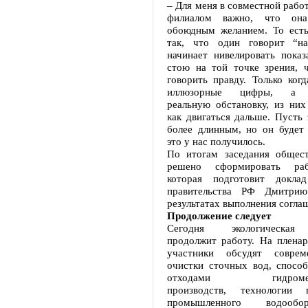
– Для меня в совместной рабо
филиалом важно, что она
обоюдным желанием. То есть
так, что один говорит “на
начинает нивелировать показ
стою на той точке зрения, 
говорить правду. Только ког
иллюзорные цифры, а п
реальную обстановку, из них
как двигаться дальше. Пусть 
более длинным, но он будет 
это у нас получилось.
По итогам заседания общест
решено сформировать раб
которая подготовит доклад
правительства РФ Дмитри
результатах выполнения согла
Продолжение следует
Сегодня экологическая
продолжит работу. На пленар
участники обсудят совре
очистки сточных вод, спосо
отходами гидрометал
производств, технологии 
промышленного водообо