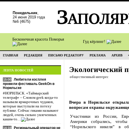
Понедельник
,
24 июня 2019 года
№6 (4675)
Бесконечная красота Поморья
Гуд кёрлинг!
ГЛАВНАЯ
РЕДАКЦИЯ
ПИСЬМО РЕДАКТОРУ
РЕКЛАМА
АРХИВ
Экологический п
ЛЕНТА НОВОСТЕЙ
общественный интерес
Любители косплея
15:00
провели фестиваль GeekOn в
Норильске
#НОРИЛЬСК. «Таймырский
телеграф» – Словом geek когда-то
Вчера в Норильске открыл
называли ярмарочных чудаков,
которые выступали на потеху
вопросам охраны окружающе
публике. Сейчас гиками называют
людей, очень сильно увлеченных
Участники из России, Евр
каким-то…
Америки собрались, чтобы
“Норильского никеля” в об
Региональный оператор не
14:10