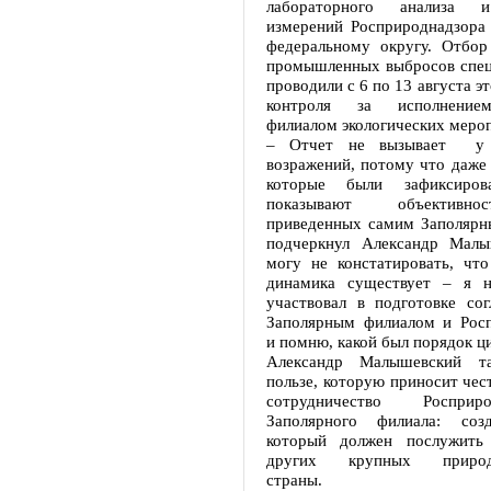
лабораторного анализа и
измерений Росприроднадзора
федеральному округу. Отбор
промышленных выбросов спец
проводили с 6 по 13 августа эт
контроля за исполнение
филиалом экологических меро
– Отчет не вызывает у 
возражений, потому что даже
которые были зафиксиров
показывают объективно
приведенных самим Заполярн
подчеркнул Александр Малы
могу не констатировать, что
динамика существует – я н
участвовал в подготовке со
Заполярным филиалом и Рос
и помню, какой был порядок ц
Александр Малышевский т
пользе, которую приносит чес
сотрудничество Роспри
Заполярного филиала: созд
который должен послужить
других крупных природоп
страны.