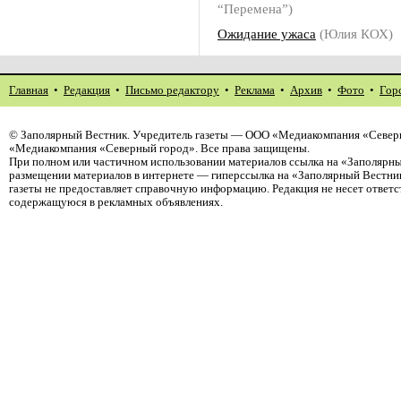
“Перемена”)
Ожидание ужаса
(Юлия КОХ)
Главная
•
Редакция
•
Письмо редактору
•
Реклама
•
Архив
•
Фото
•
Гор
©
Заполярный Вестник
. Учредитель газеты — ООО «Медиакомпания «Северн
«Медиакомпания «Северный город». Все права защищены.
При полном или частичном использовании материалов ссылка на «Заполярны
размещении материалов в интернете — гиперссылка на «Заполярный Вестник
газеты не предоставляет справочную информацию. Редакция не несет ответ
содержащуюся в рекламных объявлениях.