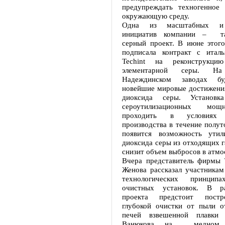
предупреждать техногенное 
окружающую среду.
Одна из масштабных и 
инициатив компании – та
серный проект. В июне этого
подписала контракт с итал
Techint на реконструкцию
элементарной серы. 
Надеждинском заводах бу
новейшие мировые достижения
диоксида серы. Установк
сероутилизационных мощ
проходить в условиях 
производства в течение полуто
появится возможность утил
диоксида серы из отходящих га
снизит объем выбросов в атмо
Вчера представитель фирмы 
Женова рассказал участникам
технологических принцип
очистных установок. В р
проекта предстоит постр
глубокой очистки от пыли о
печей взвешенной плавк
Ванюкова на медном, с