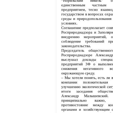
“Норильский никель” о
единственным частным 
предприятием, тесно взаим
государством в вопросах охр
среды и природопользования 
условиях.
Соглашение предполагает сов
Росприроднадзора и Заполярн
внедрению мероприятий, о
соблюдение требований при
законодательства.
Председатель общественно
Росприроднадзоре Александ
выслушал доклады специа
предприятий ЗФ о выполне
снижения негативного во
окружающую среду.
– Мы хотели понять, есть ли 
компании положительная
улучшению экологической сит
итоги заседания обществ
Александр Малышевский
принципиально важно,
противостояние между ко
органами и хозяйствующим 