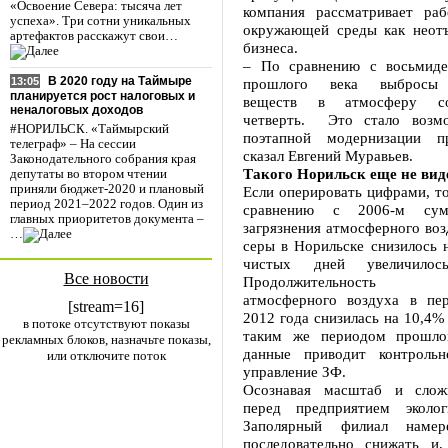
«Освоение Севера: тысяча лет
компания рассматривает ра
успеха». Три сотни уникальных
окружающей среды как неот
артефактов расскажут свои…
бизнеса.
– По сравнению с восьмиде
В 2020 году на Таймыре
прошлого века выбросы 
13:05
планируется рост налоговых и
веществ в атмосферу со
неналоговых доходов
четверть. Это стало возмо
#НОРИЛЬСК. «Таймырский
поэтапной модернизации пр
телеграф» – На сессии
сказал Евгений Муравьев.
Законодательного собрания края
Такого Норильск еще не вид
депутаты во втором чтении
приняли бюджет-2020 и плановый
Если оперировать цифрами, то
период 2021–2022 годов. Один из
сравнению с 2006-м сум
главных приоритетов документа –
загрязнения атмосферного во
…
серы в Норильске снизилось 
чистых дней увеличило
Все новости
Продолжительность з
атмосферного воздуха в пе
[stream=16]
2012 года снизилась на 10,4%
в потоке отсутствуют показы
таким же периодом прошлог
рекламных блоков, назначьте показы,
данные приводит контрольно
или отключите поток
управление ЗФ.
Осознавая масштаб и слож
перед предприятием эколог
Заполярный филиал наме
последовательно снижать и,