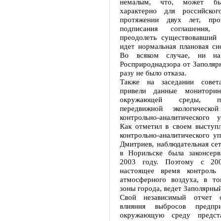
немалым, что, может б
характерно для российског
протяжении двух лет, пр
подписания соглашения,
преодолеть существовавший 
идет нормальная плановая си
Во всяком случае, ни на
Росприроднадзора от Заполяр
разу не было отказа.
Также на заседании совет
привели данные мониторинг
окружающей среды, пре
передвижной экологической
контрольно-аналитического 
Как отметил в своем выступл
контрольно-аналитического у
Дмитриев, наблюдательная се
в Норильске была законсер
2003 году. Поэтому с 20
настоящее время контроль 
атмосферного воздуха, в т
зоны города, ведет Заполярны
Свой независимый отчет 
влияния выбросов предп
окружающую среду предст