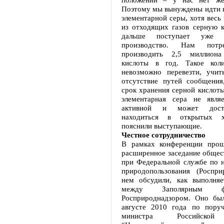
Поэтому мы вынуждены идти н
элементарной серы, хотя весь
из отходящих газов серную к
дальше поступает уже 
производство. Нам потр
производить 2,5 миллион
кислоты в год. Такое коли
невозможно перевезти, учит
отсутствие путей сообщения
срок хранения серной кислоты
элементарная сера не явля
активной и может дост
находиться в открытых х
пояснили выступающие.
Честное сотрудничество
В рамках конференции прош
расширенное заседание общес
при Федеральной службе по н
природопользования (Роспри
нем обсудили, как выполняе
между Заполярным 
Росприроднадзором. Оно бы
августе 2010 года по пору
министра Российской