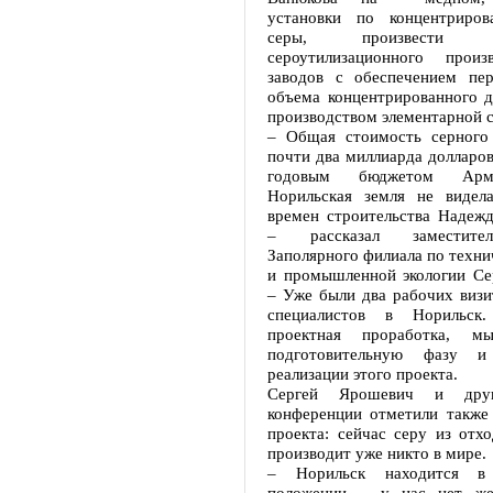
установки по концентриров
серы, произвести ре
сероутилизационного произ
заводов с обеспечением пер
объема концентрированного д
производством элементарной 
– Общая стоимость серного 
почти два миллиарда долларов
годовым бюджетом Арме
Норильская земля не видела
времен строительства Надежд
– рассказал заместите
Заполярного филиала по техни
и промышленной экологии Се
– Уже были два рабочих визи
специалистов в Норильск
проектная проработка, м
подготовительную фазу и
реализации этого проекта.
Сергей Ярошевич и друг
конференции отметили также 
проекта: сейчас серу из отх
производит уже никто в мире.
– Норильск находится в 
положении – у нас нет жел