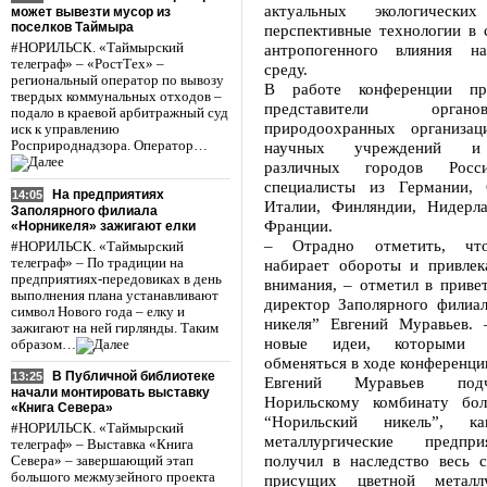
актуальных экологическ
может вывезти мусор из
поселков Таймыра
перспективные технологии в 
#НОРИЛЬСК. «Таймырский
антропогенного влияния 
телеграф» – «РостТех» –
среду.
региональный оператор по вывозу
В работе конференции пр
твердых коммунальных отходов –
представители орган
подало в краевой арбитражный суд
природоохранных организац
иск к управлению
Росприроднадзора. Оператор…
научных учреждений и 
различных городов Рос
специалисты из Германии,
На предприятиях
14:05
Италии, Финляндии, Нидерла
Заполярного филиала
Франции.
«Норникеля» зажигают елки
– Отрадно отметить, что
#НОРИЛЬСК. «Таймырский
телеграф» – По традиции на
набирает обороты и привлек
предприятиях-передовиках в день
внимания, – отметил в приве
выполнения плана устанавливают
директор Заполярного филиал
символ Нового года – елку и
никеля” Евгений Муравьев
зажигают на ней гирлянды. Таким
новые идеи, которыми 
образом…
обменяться в ходе конференци
В Публичной библиотеке
13:25
Евгений Муравьев подч
начали монтировать выставку
Норильскому комбинату бо
«Книга Севера»
“Норильский никель”, 
#НОРИЛЬСК. «Таймырский
металлургические предпр
телеграф» – Выставка «Книга
получил в наследство весь с
Севера» – завершающий этап
большого межмузейного проекта
присущих цветной металл