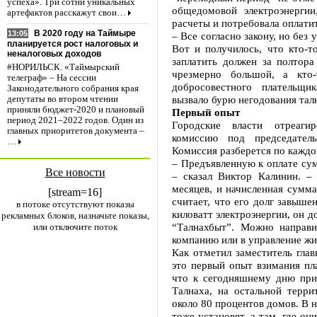
успеха». Три сотни уникальных
общедомовой электроэнергии
артефактов расскажут свои…
расчеты и потребовала оплати
В 2020 году на Таймыре
13:05
– Все согласно закону, но без
планируется рост налоговых и
Вот и получилось, что кто-то
неналоговых доходов
заплатить должен за полтора
#НОРИЛЬСК. «Таймырский
чрезмерно большой, а кто
телеграф» – На сессии
добросовестного плательщик
Законодательного собрания края
вызвало бурю негодования тал
депутаты во втором чтении
приняли бюджет-2020 и плановый
Первый опыт
период 2021–2022 годов. Один из
Городские власти отреагир
главных приоритетов документа –
комиссию под председатель
…
Комиссия разберется по кажд
– Предъявленную к оплате сум
Все новости
– сказал Виктор Калинин. –
месяцев, и начисленная сумма
[stream=16]
считает, что его долг завыше
в потоке отсутствуют показы
киловатт электроэнергии, он 
рекламных блоков, назначьте показы,
“Талнахбыт”. Можно направ
или отключите поток
компанию или в управление ж
Как отметил заместитель глав
это первый опыт взимания п
что к сегодняшнему дню при
Талнаха, на остальной терр
около 80 процентов домов. В 
тоже установят, а там, где о