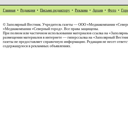
Главная
•
Редакция
•
Письмо редактору
•
Реклама
•
Архив
•
Фото
•
Гор
©
Заполярный Вестник
. Учредитель газеты — ООО «Медиакомпания «Северн
«Медиакомпания «Северный город». Все права защищены.
При полном или частичном использовании материалов ссылка на «Заполярны
размещении материалов в интернете — гиперссылка на «Заполярный Вестник
газеты не предоставляет справочную информацию. Редакция не несет ответ
содержащуюся в рекламных объявлениях.