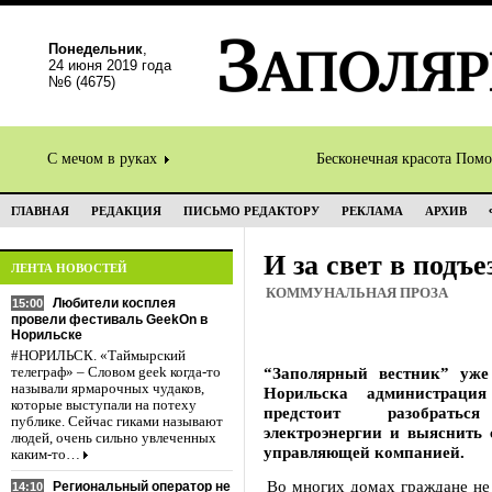
Понедельник
,
24 июня 2019 года
№6 (4675)
С мечом в руках
Бесконечная красота Пом
ГЛАВНАЯ
РЕДАКЦИЯ
ПИСЬМО РЕДАКТОРУ
РЕКЛАМА
АРХИВ
И за свет в подъе
ЛЕНТА НОВОСТЕЙ
КОММУНАЛЬНАЯ ПРОЗА
Любители косплея
15:00
провели фестиваль GeekOn в
Норильске
#НОРИЛЬСК. «Таймырский
“Заполярный вестник” уже
телеграф» – Словом geek когда-то
называли ярмарочных чудаков,
Норильска администрация
которые выступали на потеху
предстоит разобраться
публике. Сейчас гиками называют
электроэнергии и выяснить 
людей, очень сильно увлеченных
управляющей компанией.
каким-то…
Во многих домах граждане не 
Региональный оператор не
14:10