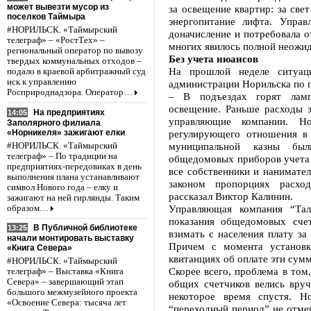
может вывезти мусор из
за освещение квартир: за све
поселков Таймыра
энергопитание лифта. Управ
#НОРИЛЬСК. «Таймырский
доначисление и потребовала о
телеграф» – «РостТех» –
многих явилось полной неожи
региональный оператор по вывозу
Без учета нюансов
твердых коммунальных отходов –
На прошлой неделе ситуаци
подало в краевой арбитражный суд
иск к управлению
администрации Норильска по г
Росприроднадзора. Оператор…
– В подъездах горят ламп
освещение. Раньше расходы 
На предприятиях
14:05
управляющие компании. Н
Заполярного филиала
«Норникеля» зажигают елки
регулирующего отношения в 
муниципальной казны был
#НОРИЛЬСК. «Таймырский
телеграф» – По традиции на
общедомовых приборов учета э
предприятиях-передовиках в день
все собственники и нанимате
выполнения плана устанавливают
законом пропорциях расхо
символ Нового года – елку и
рассказал Виктор Калинин.
зажигают на ней гирлянды. Таким
Управляющая компания “Тал
образом…
показания общедомовых сче
В Публичной библиотеке
13:25
взимать с населения плату за
начали монтировать выставку
Причем с момента установк
«Книга Севера»
квитанциях об оплате эти сумм
#НОРИЛЬСК. «Таймырский
Скорее всего, проблема в том
телеграф» – Выставка «Книга
Севера» – завершающий этап
общих счетчиков велись вруч
большого межмузейного проекта
некоторое время спустя. Н
«Освоение Севера: тысяча лет
“переходный период” не отме