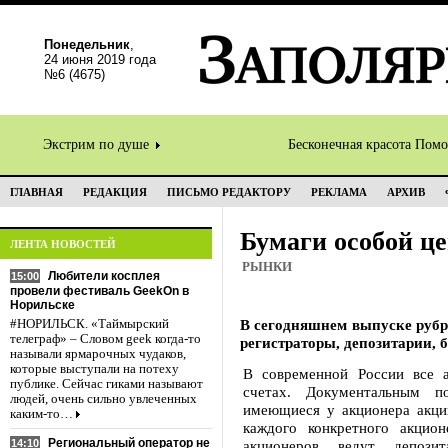
Понедельник
,
24 июня 2019 года
№6 (4675)
Экстрим по душе
Бесконечная красота Пом
ГЛАВНАЯ
РЕДАКЦИЯ
ПИСЬМО РЕДАКТОРУ
РЕКЛАМА
АРХИВ
Бумаги особой ц
ЛЕНТА НОВОСТЕЙ
РЫНКИ
Любители косплея
15:00
провели фестиваль GeekOn в
Норильске
В сегодняшнем выпуске рубр
#НОРИЛЬСК. «Таймырский
телеграф» – Словом geek когда-то
регистраторы, депозитарии, 
называли ярмарочных чудаков,
которые выступали на потеху
В современной России все 
публике. Сейчас гиками называют
счетах. Документальным п
людей, очень сильно увлеченных
имеющиеся у акционера акции
каким-то…
каждого конкретного акцио
Региональный оператор не
14:10
акционеров ведут депози