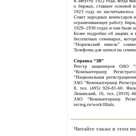
К августу 1922 года, когда в
о биржах, ставшее основой и
1923 году их насчитывалось 
Совет народных комиссаров и
ограничивающее работу бирж, 
1929–1930 годах и они были з
Более подробно об акциях и в
бесплатных семинарах, кото
“Норильский никель” совм
Телефоны для записи на семина
Справка “ЗВ”
Реестр акционеров ОАО “
“Компьютершер Регистра
“Национальная регистрационн
ЗАО “Компьютершер Регистрато
8, тел. (495) 926-81-60. Фил
Ленинский, 16, тел. (3919) 4
ЗАО “Компьютершер Регис
nrcreg.ru/work/filials.
Читайте также в этом но