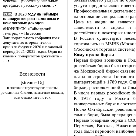
успеха». Три сотни уникальных
услуги предоставляют инвест
артефактов расскажут свои…
Профессиональная деятельнос
В 2020 году на Таймыре
13:05
на основании специального ра
планируется рост налоговых и
Цена на акции не является
неналоговых доходов
зависимости от спроса и 
#НОРИЛЬСК. «Таймырский
российских и некоторых инос
телеграф» – На сессии
В России существуют неско
Законодательного собрания края
депутаты во втором чтении
торговались на ММВБ (Москов
приняли бюджет-2020 и плановый
(Российская торговая система)
период 2021–2022 годов. Один из
Кому нужна биржа
главных приоритетов документа –
Первая биржа возникла в Голл
…
российская биржа была открыт
же Московской биржи связано
Все новости
плана построения Гостиног
императрицей в 1789 году. Од
[stream=16]
биржи, расположенной на Ильи
в потоке отсутствуют показы
рекламных блоков, назначьте показы,
В числе первых российских би
или отключите поток
К 1917 году в России бы
универсальных бирж и соотве
После Октябрьской революции
самих бирж, была прекращена
Первые товарные биржи в СССР
Пермская, Вятская, Нижегоро
года были периодом наиболее 