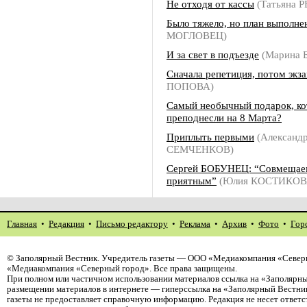
Не отходя от кассы
(Татьяна 
Было тяжело, но план выполне
МОГЛОВЕЦ)
И за свет в подъезде
(Марина
Сначала репетиция, потом экз
ПОПОВА)
Самый необычный подарок, ко
преподнесли на 8 Марта?
Приплыть первыми
(Александ
СЕМЧЕНКОВ)
Сергей БОБУНЕЦ: “Совмещаем
приятным”
(Юлия КОСТИКОВ
Главная
•
Редакция
•
Письмо редактору
•
Реклама
•
Архив
•
Фото
•
Гор
©
Заполярный Вестник
. Учредитель газеты — ООО «Медиакомпания «Северн
«Медиакомпания «Северный город». Все права защищены.
При полном или частичном использовании материалов ссылка на «Заполярны
размещении материалов в интернете — гиперссылка на «Заполярный Вестник
газеты не предоставляет справочную информацию. Редакция не несет ответ