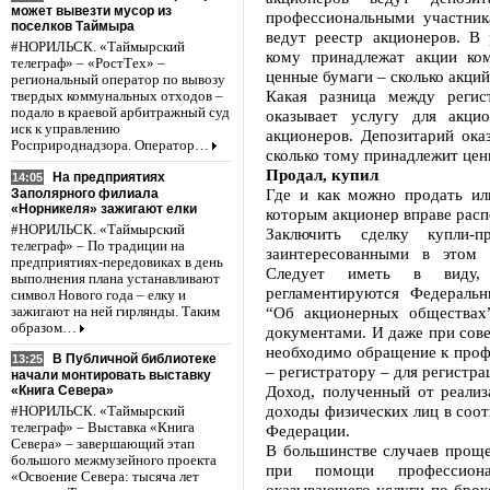
может вывезти мусор из
профессиональными участни
поселков Таймыра
ведут реестр акционеров. В 
#НОРИЛЬСК. «Таймырский
кому принадлежат акции ко
телеграф» – «РостТех» –
ценные бумаги – сколько акци
региональный оператор по вывозу
Какая разница между регис
твердых коммунальных отходов –
подало в краевой арбитражный суд
оказывает услугу для акци
иск к управлению
акционеров. Депозитарий оказ
Росприроднадзора. Оператор…
сколько тому принадлежит цен
Продал, купил
На предприятиях
14:05
Где и как можно продать ил
Заполярного филиала
«Норникеля» зажигают елки
которым акционер вправе рас
#НОРИЛЬСК. «Таймырский
Заключить сделку купли
телеграф» – По традиции на
заинтересованными в этом 
предприятиях-передовиках в день
Следует иметь в виду,
выполнения плана устанавливают
регламентируются Федеральн
символ Нового года – елку и
“Об акционерных обществах
зажигают на ней гирлянды. Таким
образом…
документами. И даже при сов
необходимо обращение к проф
В Публичной библиотеке
13:25
– регистратору – для регистра
начали монтировать выставку
Доход, полученный от реализ
«Книга Севера»
доходы физических лиц в соот
#НОРИЛЬСК. «Таймырский
телеграф» – Выставка «Книга
Федерации.
Севера» – завершающий этап
В большинстве случаев проще
большого межмузейного проекта
при помощи профессиона
«Освоение Севера: тысяча лет
оказывающего услуги по брок