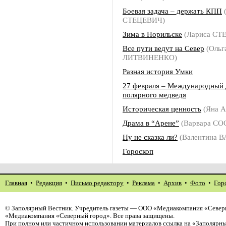
Боевая задача – держать КПП
(
СТЕЦЕВИЧ)
Зима в Норильске
(Лариса СТ
Все пути ведут на Север
(Ольг
ЛИТВИНЕНКО)
Разная история Умки
27 февраля – Международный 
полярного медведя
Историческая ценность
(Яна 
Драма в “Арене”
(Варвара С
Ну не сказка ли?
(Валентина 
Гороскоп
Главная
•
Редакция
•
Письмо редактору
•
Реклама
•
Архив
•
Фото
•
Гор
©
Заполярный Вестник
. Учредитель газеты — ООО «Медиакомпания «Северн
«Медиакомпания «Северный город». Все права защищены.
При полном или частичном использовании материалов ссылка на «Заполярны