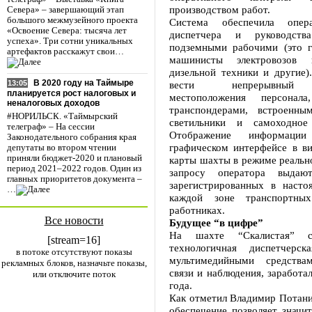
производством работ.
Севера» – завершающий этап
большого межмузейного проекта
Система обеспечила опер
«Освоение Севера: тысяча лет
диспетчера и руководств
успеха». Три сотни уникальных
подземными рабочими (это г
артефактов расскажут свои…
машинисты электровозов 
дизельной техники и другие)
В 2020 году на Таймыре
вести непрерывный 
13:05
планируется рост налоговых и
местоположения персонала
неналоговых доходов
транспондерами, встроенны
#НОРИЛЬСК. «Таймырский
светильники и самоходное 
телеграф» – На сессии
Отображение информаци
Законодательного собрания края
графическом интерфейсе в в
депутаты во втором чтении
приняли бюджет-2020 и плановый
карты шахты в режиме реальн
период 2021–2022 годов. Один из
запросу оператора выдаю
главных приоритетов документа –
зарегистрированных в наст
…
каждой зоне транспортны
работниках.
Все новости
Будущее “в цифре”
На шахте “Скалистая” с
[stream=16]
технологичная диспетчерск
в потоке отсутствуют показы
мультимедийными средствам
рекламных блоков, назначьте показы,
связи и наблюдения, заработал
или отключите поток
года.
Как отметил Владимир Потани
обеспечение позволяет значи