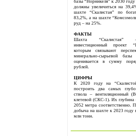
базы “Норникеля” к 2030 год
должны увеличиться на 39,4
шахте “Скалистая” по бога
83,2%, а на шахте “Комсомол
руд – на 25%.
ФАКТЫ
Шахта “Скалистая” 
инвестиционный проект “
которым связывают перспек
минерально-сырьевой базы
оценивается в сумму пор
рублей.
ЦИФРЫ
К 2020 году на “Скалистой
построить два самых глубо
ствола – вентиляционный (В
клетевой (СКС-1). Их глубина 
2052 метра соответственно. П
добыча на шахте к 2023 году в
млн тонн.