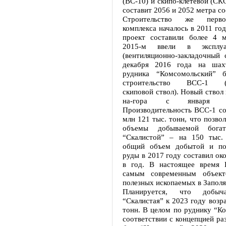
(ВС-10) и скипо-клетевой (СКС
составит 2056 и 2052 метра со
Строительство же перво
комплекса началось в 2011 год
проект составили более 4 
2015-м ввели в эксплу
(вентиляционно-закладочный 
декабря 2016 года на шахт
рудника “Комсомольский” б
строительство ВСС-1 (ве
скиповой ствол). Новый ствол
на-гора с января 
Производительность ВСС-1 со
млн 121 тыс. тонн, что позво
объемы добываемой бога
“Скалистой” – на 150 тыс.
общий объем добытой и под
руды в 2017 году составил око
в год. В настоящее время 
самым современным объек
полезных ископаемых в Запол
Планируется, что добы
“Скалистая” к 2023 году возра
тонн. В целом по руднику “К
соответствии с концепцией ра