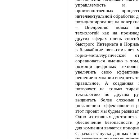
управляемость и эфф
производственных проце
интеллектуальной обработки 
позиционирования на поверхно
– Внедрению новых инф
технологий как на произво
других сферах очень способ
быстрого Интернета в Нориль
в ближайшие пять-семь лет 
горно-металлургической 
соревноваться именно в том,
помощи цифровых технолог
увеличить свою эффективн
решение компании внедрить эт
правильное. А созданная и
позволяет не только тираж
технологию по другим ру
выдвигать более сложные 
повышению эффективности р
этот проект мы будем развиват
Одно из главных достоинств 
обеспечение безопасности р
для компании является приори
С начала запуска данных сис
не допущено ни одного инциде