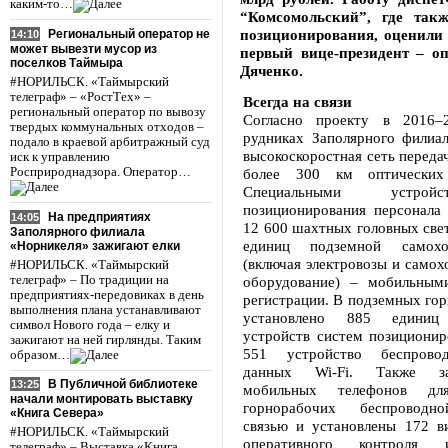
каким-то…
“Комсомольский”, где так
позиционирования, оценили
Региональный оператор не
14:10
может вывезти мусор из
первый вице-президент – о
поселков Таймыра
Дяченко.
#НОРИЛЬСК. «Таймырский
телеграф» – «РостТех» –
Всегда на связи
региональный оператор по вывозу
Согласно проекту в 2016–
твердых коммунальных отходов –
рудниках Заполярного филиал
подало в краевой арбитражный суд
высокоскоростная сеть передач
иск к управлению
Росприроднадзора. Оператор…
более 300 км оптических
Специальными устрой
позиционирования персонала
На предприятиях
14:05
12 600 шахтных головных свет
Заполярного филиала
единиц подземной самохо
«Норникеля» зажигают елки
(включая электровозы и самох
#НОРИЛЬСК. «Таймырский
телеграф» – По традиции на
оборудование) – мобильным
предприятиях-передовиках в день
регистрации. В подземных го
выполнения плана устанавливают
установлено 885 единиц
символ Нового года – елку и
устройств систем позиционир
зажигают на ней гирлянды. Таким
551 устройство беспрово
образом…
данных Wi-Fi. Также з
В Публичной библиотеке
13:25
мобильных телефонов для
начали монтировать выставку
горнорабочих беспроводн
«Книга Севера»
связью и установлены 172 в
#НОРИЛЬСК. «Таймырский
оперативного контроля 
телеграф» – Выставка «Книга