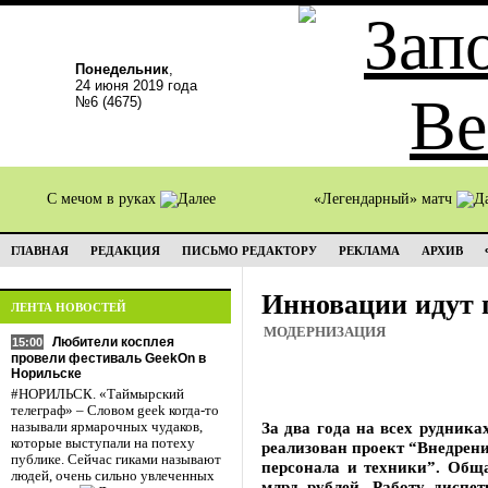
Понедельник
,
24 июня 2019 года
№6 (4675)
С мечом в руках
«Легендарный» матч
ГЛАВНАЯ
РЕДАКЦИЯ
ПИСЬМО РЕДАКТОРУ
РЕКЛАМА
АРХИВ
Инновации идут 
ЛЕНТА НОВОСТЕЙ
МОДЕРНИЗАЦИЯ
Любители косплея
15:00
провели фестиваль GeekOn в
Норильске
#НОРИЛЬСК. «Таймырский
телеграф» – Словом geek когда-то
За два года на всех рудник
называли ярмарочных чудаков,
которые выступали на потеху
реализован проект “Внедрен
публике. Сейчас гиками называют
персонала и техники”. Общ
людей, очень сильно увлеченных
млрд рублей. Работу диспе