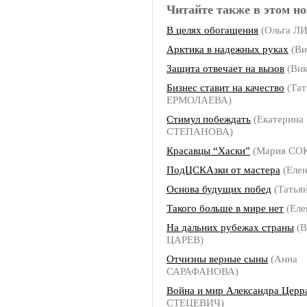
Читайте также в этом но
В целях обогащения
(Ольга Л
Арктика в надежных руках
(Ви
Защита отвечает на вызов
(Вик
Бизнес ставит на качество
(Тат
ЕРМОЛАЕВА)
Стимул побеждать
(Екатерина
СТЕПАНОВА)
Красавцы “Хаски”
(Мария СО
ПодЦСКАзки от мастера
(Еле
Основа будущих побед
(Татья
Такого больше в мире нет
(Ел
На дальних рубежах страны
(В
ЦАРЕВ)
Отчизны верные сыны
(Анна
САРАФАНОВА)
Война и мир Александра Церр
СТЕЦЕВИЧ)