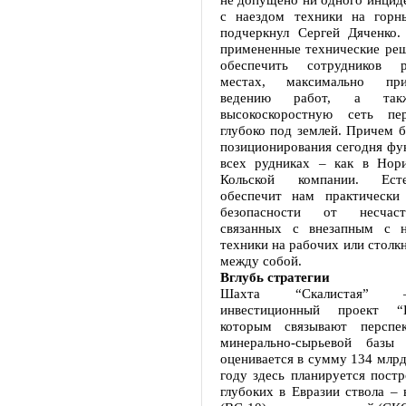
с наездом техники на горн
подчеркнул Сергей Дяченко
примененные технические реш
обеспечить сотрудников 
местах, максимально пр
ведению работ, а такж
высокоскоростную сеть пе
глубоко под землей. Причем 
позиционирования сегодня фу
всех рудниках – как в Нори
Кольской компании. Есте
обеспечит нам практически
безопасности от несчаст
связанных с внезапным с н
техники на рабочих или стол
между собой.
Вглубь стратегии
Шахта “Скалистая” 
инвестиционный проект “
которым связывают перспек
минерально-сырьевой базы
оценивается в сумму 134 млрд
году здесь планируется пост
глубоких в Евразии ствола –