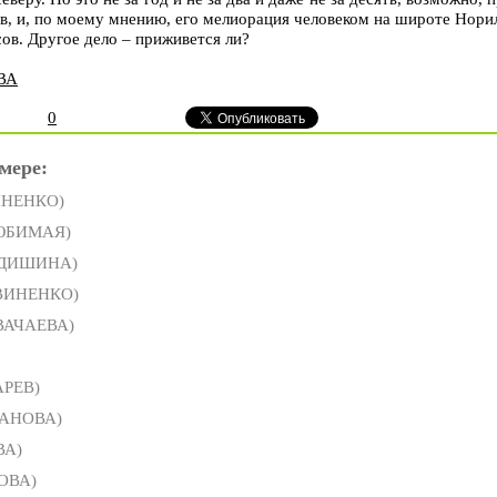
ев, и, по моему мнению, его мелиорация человеком на широте Нори
ов. Другое дело – приживется ли?
ВА
0
мере:
ИНЕНКО)
ЛЮБИМАЯ)
ЕДИШИНА)
ТВИНЕНКО)
 ВАЧАЕВА)
АРЕВ)
ПАНОВА)
ВА)
ОВА)