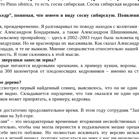
о Pinus sibirica, то есть сосна сибирская. Сосна сибирская кедров
кедр”, понимая, что имеем в виду сосну сибирскую. Появлен
я, преждевременно. Я разговаривал по поводу находок с коллегами
и с Александром Бондаревым, а также Александром Шишикиным,
рильскому промрайону, – здесь в 2002–2003 годах была заложена п
кедрушки. Но не красноярцы их высаживали. Как сказал Александ
ощади, и те не выжили. Мнение специалистов относительно нашей н
ность. Я тоже склоняюсь к этой мысли.
 зверушки занесли зерна?
торые питаются кедровыми орешками, к примеру кукши, вороны.
на 300 километров от плодоносящих кедровников – именно на ст
ое дерево?
ссмотрел первый найденный сеянец, выяснилось, что он не один 
не видно. Складывается ощущение, что там оказался не один оре
ков может припрятать, к примеру, кедровка.
же достаточно продолжительное время. В этом году сотрудник “З
вки на Зуб-горе.
азия” – это нехарактерные временные вторжения несвойственных э
нительно, чтобы она могла перенести в подъязычном мешке ореш
себе место поближе. Но полностью исключать эту версию нельз
аз в летний период, поэтому запасаться на зиму у нас им нецелесоо