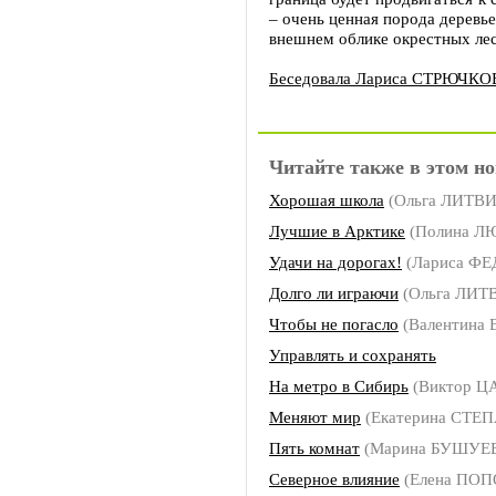
– очень ценная порода деревь
внешнем облике окрестных лес
Беседовала Лариса СТРЮЧКО
Читайте также в этом но
Хорошая школа
(Ольга ЛИТВ
Лучшие в Арктике
(Полина 
Удачи на дорогах!
(Лариса Ф
Долго ли играючи
(Ольга ЛИ
Чтобы не погасло
(Валентина
Управлять и сохранять
На метро в Сибирь
(Виктор Ц
Меняют мир
(Екатерина СТЕ
Пять комнат
(Марина БУШУЕ
Северное влияние
(Елена ПОП