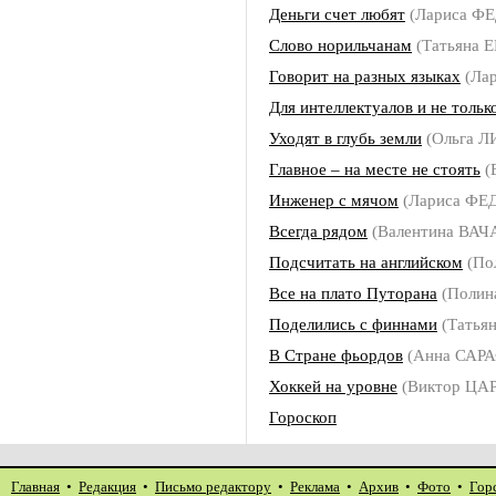
Деньги счет любят
(Лариса 
Слово норильчанам
(Татьяна 
Говорит на разных языках
(Ла
Для интеллектуалов и не тольк
Уходят в глубь земли
(Ольга 
Главное – на месте не стоять
(
Инженер с мячом
(Лариса Ф
Всегда рядом
(Валентина ВАЧ
Подсчитать на английском
(По
Все на плато Путорана
(Поли
Поделились с финнами
(Татья
В Стране фьордов
(Анна САР
Хоккей на уровне
(Виктор ЦА
Гороскоп
Главная
•
Редакция
•
Письмо редактору
•
Реклама
•
Архив
•
Фото
•
Гор