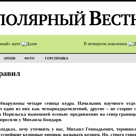
рный» матч
В четвертом поколении
АРХИВ
ФОТО
ГОРСПРАВКА
равил
обнаружены четыре сеянца кедра. Начальник научного отд
дин из них как четырнадцатилетний, другие – не старше се
ях Норильска нынешней осенью: продвижение на север границ
спросили у Михаила Бондаря.
аходках, хочу уточнить у вас, Михаил Геннадьевич, термин
уснейшие кедровые орешки, называть кедром. Но, строго говоря