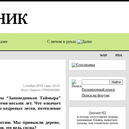
С мечом в руках
WAP
PDA
1 ноября 2018 года, 14:12
Расширенный поиск
Фото: Лариса СТРЮЧКОВА
Поиск на форуме
ела “Заповедников Таймыра”
ми-восьми лет. Что означает
ы кедровых лесов, потепление
[stream=6]
в потоке отсутствуют показы
рекламных блоков, назначьте
ологию. Мы привыкли дерево,
показы, или отключите поток
, это ведь сосна?