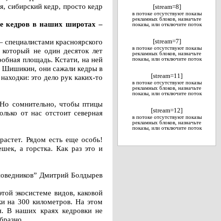
ая, сибирский кедр, просто кедр
[stream=8]
в потоке отсутствуют показы
рекламных блоков, назначьте
ие кедров в наших широтах –
показы, или отключите поток
 – специалистами красноярского
[stream=7]
в потоке отсутствуют показы
 который не один десяток лет
рекламных блоков, назначьте
робная площадь. Кстати, на ней
показы, или отключите поток
р Шишикин, они сажали кедры в
[stream=11]
аходки: это дело рук каких-то
в потоке отсутствуют показы
рекламных блоков, назначьте
показы, или отключите поток
 Но сомнительно, чтобы птицы
[stream=12]
олько от нас отстоит северная
в потоке отсутствуют показы
рекламных блоков, назначьте
показы, или отключите поток
растет. Рядом есть еще особь!
шек, а горстка. Как раз это и
аповедников” Дмитрий Болдырев
той экосистеме видов, каковой
ки на 300 километров. На этом
я. В наших краях кедровки не
бразно.