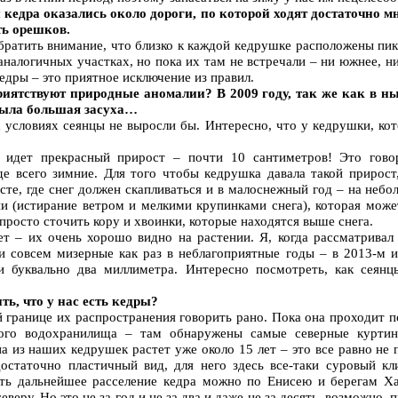
кедра оказались около дороги, по которой ходят достаточно м
ть орешков.
братить внимание, что близко к каждой кедрушке расположены пи
аналогичных участках, но пока их там не встречали – ни южнее, н
кедры – это приятное исключение из правил.
риятствуют природные аномалии? В 2009 году, так же как в н
 была большая засуха…
 условиях сеянцы не выросли бы. Интересно, что у кедрушки, кот
 идет прекрасный прирост – почти 10 сантиметров! Это гово
де всего зимние. Для того чтобы кедрушка давала такой прирос
сте, где снег должен скапливаться и в малоснежный год – на небо
ии (истирание ветром и мелкими крупинками снега), которая мож
 просто сточить кору и хвоинки, которые находятся выше снега.
ет – их очень хорошо видно на растении. Я, когда рассматривал
и совсем мизерные как раз в неблагоприятные годы – в 2013-м 
ки буквально два миллиметра. Интересно посмотреть, как сеянц
ть, что у нас есть кедры?
й границе их распространения говорить рано. Пока она проходит п
кого водохранилища – там обнаружены самые северные курти
а из наших кедрушек растет уже около 15 лет – это все равно не 
достаточно пластичный вид, для него здесь все-таки суровый к
ть дальнейшее расселение кедра можно по Енисею и берегам Ха
еверу. Но это не за год и не за два и даже не за десять, возможно,