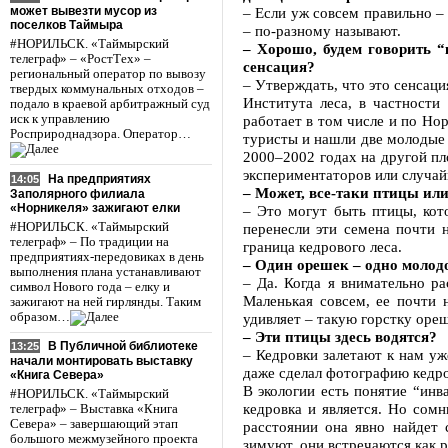
может вывезти мусор из
– Если уж совсем правильно – т
поселков Таймыра
– по-разному называют.
#НОРИЛЬСК. «Таймырский
– Хорошо, будем говорить “
телеграф» – «РостТех» –
сенсация?
региональный оператор по вывозу
– Утверждать, что это сенсаци
твердых коммунальных отходов –
Института леса, в частност
подало в краевой арбитражный суд
иск к управлению
работает в том числе и по Но
Росприроднадзора. Оператор…
туристы и нашли две молодые 
2000–2002 годах на другой пл
экспериментаторов или случай
На предприятиях
14:05
– Может, все-таки птицы или
Заполярного филиала
«Норникеля» зажигают елки
– Это могут быть птицы, ко
#НОРИЛЬСК. «Таймырский
перенесли эти семена почти 
телеграф» – По традиции на
граница кедрового леса.
предприятиях-передовиках в день
– Один орешек – одно молод
выполнения плана устанавливают
– Да. Когда я внимательно ра
символ Нового года – елку и
Маленькая совсем, ее почти 
зажигают на ней гирлянды. Таким
образом…
удивляет – такую горстку ореш
– Эти птицы здесь водятся?
В Публичной библиотеке
13:25
– Кедровки залетают к нам у
начали монтировать выставку
даже сделал фотографию кедро
«Книга Севера»
В экологии есть понятие “инв
#НОРИЛЬСК. «Таймырский
кедровка и является. Но сом
телеграф» – Выставка «Книга
Севера» – завершающий этап
расстоянии она явно найдет 
большого межмузейного проекта
зимуют, они встречаются как р