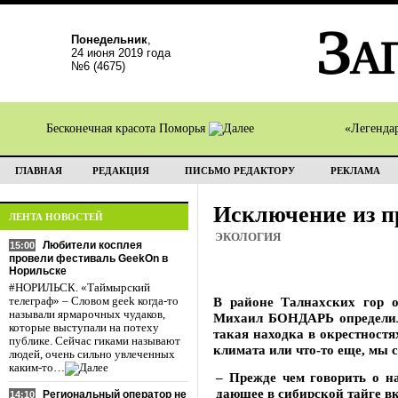
Понедельник
,
24 июня 2019 года
№6 (4675)
Бесконечная красота Поморья
«Легенда
ГЛАВНАЯ
РЕДАКЦИЯ
ПИСЬМО РЕДАКТОРУ
РЕКЛАМА
Исключение из п
ЛЕНТА НОВОСТЕЙ
ЭКОЛОГИЯ
Любители косплея
15:00
провели фестиваль GeekOn в
Норильске
#НОРИЛЬСК. «Таймырский
В районе Талнахских гор 
телеграф» – Словом geek когда-то
называли ярмарочных чудаков,
Михаил БОНДАРЬ определил о
которые выступали на потеху
такая находка в окрестност
публике. Сейчас гиками называют
климата или что-то еще, мы 
людей, очень сильно увлеченных
каким-то…
– Прежде чем говорить о н
дающее в сибирской тайге вк
Региональный оператор не
14:10