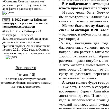
«Освоение Севера: тысяча лет
– Все найденные экземпляры 
успеха». Три сотни уникальных
кто-то просто рассыпал горс
артефактов расскажут свои…
– И такое может быть. Хочу о
бы посмотреть их наличие на 
В 2020 году на Таймыре
13:05
считать, что наши маленькие 
планируется рост налоговых и
– Может быть, этому благоп
неналоговых доходов
снег – 14 октября. В 2013-м
#НОРИЛЬСК. «Таймырский
– Конечно, в неблагоприятных
телеграф» – На сессии
уже порядка
Законодательного собрания края
депутаты во втором чтении
15 лет, последние два года
приняли бюджет-2020 и плановый
благоприятные условия, преж
период 2021–2022 годов. Один из
покров. Она растет в таком ме
главных приоритетов документа –
хорошо охраняет ее от абраз
…
растения и даже погубить его:
А что касается аномальных л
Все новости
некоторых обнаружил, что он
сразу не разглядел: перетяж
[stream=16]
естественных условиях.
в потоке отсутствуют показы
– А когда можно будет говори
рекламных блоков, назначьте показы,
или отключите поток
– Уже есть. Просто о северно
восточному берегу Хантайс
достаточно далеко. И хотя одн
кедр в экологическом плане 
условий произрастания ожида
граница будет продвигаться к с