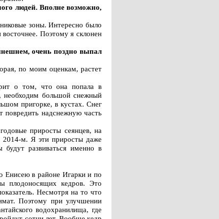
ного людей. Вполне возможно,
книковые зоны. Интересно было
и восточнее. Поэтому я склонен
ынешнем, очень поздно выпал
орая, по моим оценкам, растет
рит о том, что она попала в
т, необходим большой снежный
льшом пригорке, в кустах. Снег
ет повредить надснежную часть
 годовые приросты сеянцев, на
и 2014-м. Я эти приросты даже
ы будут развиваться именно в
о Енисею в районе Игарки и по
ны плодоносящих кедров. Это
показатель. Несмотря на то что
лимат. Поэтому при улучшении
нтайского водохранилища, где
 пройдут сотни лет. Вообще кедр