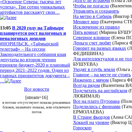
Долго ли играючи
(Ольга 
«Освоение Севера: тысяча лет
Чтобы не погасло
(Валенти
успеха». Три сотни уникальных
Управлять и сохранять
артефактов расскажут свои…
На метро в Сибирь
(Виктор
Меняют мир
(Екатерина С
Исключение из правил
13:05
В 2020 году на Таймыре
Пять комнат
(Марина БУШУ
планируется рост налоговых и
Северное влияние
(Елена П
неналоговых доходов
Деньги счет любят
(Лариса
#НОРИЛЬСК. «Таймырский
Говорит на разных языках
(Л
телеграф» – На сессии
ФЕДИШИНА)
Законодательного собрания края
Для интеллектуалов и не тол
депутаты во втором чтении
БУШУЕВА)
приняли бюджет-2020 и плановый
Уходят в глубь земли
(Ольг
период 2021–2022 годов. Один из
Главное – на месте не стоять
главных приоритетов документа –
Инженер с мячом
(Лариса 
…
Всегда рядом
(Валентина В
Все новости
Подсчитать на английском
(
ЛЮБИМАЯ)
[stream=16]
Все на плато Путорана
(Пол
в потоке отсутствуют показы рекламных
Поделились с финнами
(Тат
блоков, назначьте показы, или отключите
ЕРМОЛАЕВА)
поток
В Стране фьордов
(Анна С
Хоккей на уровне
(Виктор 
Гороскоп