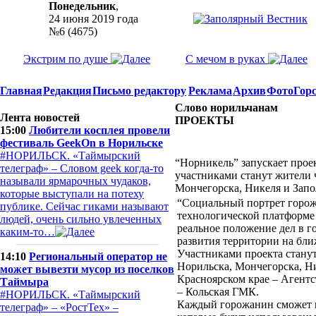
Понедельник
,
24 июня 2019 года
№6 (4675)
Экстрим по душе
С мечом в руках
Главная
Редакция
Письмо редактору
Реклама
Архив
Фото
Гор
Слово норильчанам
Лента новостей
ПРОЕКТЫ
15:00
Любители косплея провели
фестиваль GeekOn в Норильске
#НОРИЛЬСК. «Таймырский
“Норникель” запускает прое
телеграф» – Словом geek когда-то
участниками станут жители 
называли ярмарочных чудаков,
Мончегорска, Никеля и Запо
которые выступали на потеху
“Социальный портрет горожа
публике. Сейчас гиками называют
технологической платформе I
людей, очень сильно увлеченных
реальное положение дел в г
каким-то…
развития территории на бли
Участниками проекта стану
14:10
Региональный оператор не
Норильска, Мончегорска, Ни
может вывезти мусор из поселков
Красноярском крае – Агентс
Таймыра
– Кольская ГМК.
#НОРИЛЬСК. «Таймырский
Каждый горожанин сможет в
телеграф» – «РостТех» –