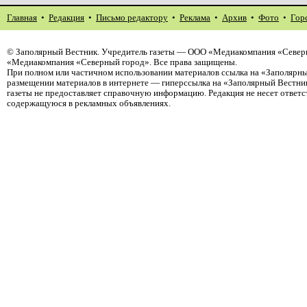
Главная
•
Редакция
•
Письмо редактору
•
Реклама
•
Архив
•
Фото
•
Гор
©
Заполярный Вестник
. Учредитель газеты — ООО «Медиакомпания «Северн
«Медиакомпания «Северный город». Все права защищены.
При полном или частичном использовании материалов ссылка на «Заполярны
размещении материалов в интернете — гиперссылка на «Заполярный Вестник
газеты не предоставляет справочную информацию. Редакция не несет ответ
содержащуюся в рекламных объявлениях.