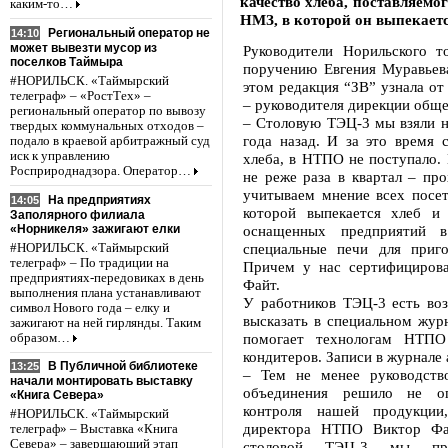
качество хлеба, поставляемо
каким-то…
НМЗ, в которой он выпекает
Региональный оператор не
14:10
может вывезти мусор из
Руководители Норильского т
поселков Таймыра
поручению Евгения Муравьева
#НОРИЛЬСК. «Таймырский
этом редакция “ЗВ” узнала от
телеграф» – «РостТех» –
– руководителя дирекции обще
региональный оператор по вывозу
– Столовую ТЭЦ-3 мы взяли н
твердых коммунальных отходов –
года назад. И за это время 
подало в краевой арбитражный суд
иск к управлению
хлеба, в НТПО не поступало.
Росприроднадзора. Оператор…
не реже раза в квартал – пр
учитываем мнение всех посе
На предприятиях
14:05
которой выпекается хлеб и
Заполярного филиала
«Норникеля» зажигают елки
оснащенных предприятий 
специальные печи для приго
#НОРИЛЬСК. «Таймырский
телеграф» – По традиции на
Причем у нас сертифицирова
предприятиях-передовиках в день
Файт.
выполнения плана устанавливают
У работников ТЭЦ-3 есть во
символ Нового года – елку и
высказать в специальном журн
зажигают на ней гирлянды. Таким
помогает технологам НТПО
образом…
кондитеров. Записи в журнале
В Публичной библиотеке
13:25
– Тем не менее руководство
начали монтировать выставку
объединения решило не ог
«Книга Севера»
контроля нашей продукции
#НОРИЛЬСК. «Таймырский
директора НТПО Виктор Фа
телеграф» – Выставка «Книга
Севера» – завершающий этап
столовой ТЭЦ-3 мы пров