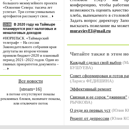
большого межмузейного проекта
конференцию, чтобы работни
«Освоение Севера: тысяча лет
возможность оценить качество
успеха». Три сотни уникальных
хлеба, выпекаемого в столо
артефактов расскажут свои…
Задать вопрос директору Запо
В 2020 году на Таймыре
13:05
высказать пожелание вы может
планируется рост налоговых и
muravievEI@mail.ru
неналоговых доходов
#НОРИЛЬСК. «Таймырский
телеграф» – На сессии
Законодательного собрания края
депутаты во втором чтении
Читайте также в этом но
приняли бюджет-2020 и плановый
период 2021–2022 годов. Один из
Каждый сделал свой выбор
(Ма
главных приоритетов документа –
БУШУЕВА)
…
Совет сформирован и готов ра
(Лариса ФЕДИШИНА)
Все новости
Эффективный ремонт
[stream=16]
в потоке отсутствуют показы
Связная и ее сорок “джиннов”
рекламных блоков, назначьте показы,
РЫЧКОВА)
или отключите поток
О руде из первых уст
(Юлия 
Рецепт от депрессии
(Юлия КО