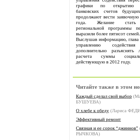
графики по открытию б
банковских счетов будущи
продолжают вести заявочную
года. Желание стать 
региональной программы пе
выразили более пятисот семей.
Выслушав информацию, глава 
управлению содействия
дополнительно разъяснять 
расчета суммы социаль
действующую в 2012 году.
Читайте также в этом но
Каждый сделал свой выбор
(Ма
БУШУЕВА)
О хлебе к обеду
(Лариса ФЕ
Эффективный ремонт
Связная и ее сорок “джиннов”
РЫЧКОВА)