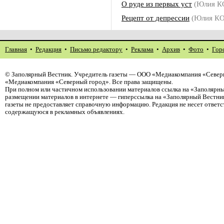
О руде из первых уст
(Юлия 
Рецепт от депрессии
(Юлия КО
Главная
•
Редакция
•
Письмо редактору
•
Реклама
•
Архив
•
Фото
•
Гор
©
Заполярный Вестник
. Учредитель газеты — ООО «Медиакомпания «Северн
«Медиакомпания «Северный город». Все права защищены.
При полном или частичном использовании материалов ссылка на «Заполярны
размещении материалов в интернете — гиперссылка на «Заполярный Вестник
газеты не предоставляет справочную информацию. Редакция не несет ответ
содержащуюся в рекламных объявлениях.