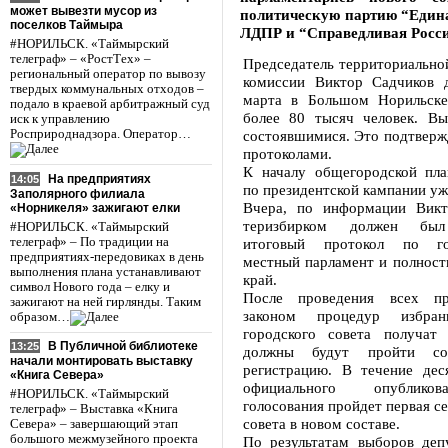
может вывезти мусор из
политическую партию “Едина
поселков Таймыра
ЛДПР и “Справедливая Росси
#НОРИЛЬСК. «Таймырский
телеграф» – «РостТех» –
Председатель территориально
региональный оператор по вывозу
комиссии Виктор Садчиков 
твердых коммунальных отходов –
марта в Большом Норильске
подало в краевой арбитражный суд
более 80 тысяч человек. В
иск к управлению
Росприроднадзора. Оператор…
состоявшимися. Это подтверж
протоколами.
К началу общегородской пла
На предприятиях
14:05
по президентской кампании уж
Заполярного филиала
Вчера, по информации Викт
«Норникеля» зажигают елки
теризбирком должен был 
#НОРИЛЬСК. «Таймырский
телеграф» – По традиции на
итоговый протокол по го
предприятиях-передовиках в день
местный парламент и полност
выполнения плана устанавливают
край.
символ Нового года – елку и
После проведения всех пр
зажигают на ней гирлянды. Таким
законом процедур избран
образом…
городского совета получат
В Публичной библиотеке
13:25
должны будут пройти соо
начали монтировать выставку
регистрацию. В течение дес
«Книга Севера»
официального опублико
#НОРИЛЬСК. «Таймырский
голосования пройдет первая се
телеграф» – Выставка «Книга
совета в новом составе.
Севера» – завершающий этап
большого межмузейного проекта
По результатам выборов деп