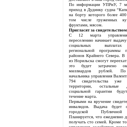
По информации УПРиУ, 7 ма
приход в Дудинку судна “Кап
на борту которого более 400
том числе груженных ку
фруктами, мясом.
Пригласят за свидетельством
С 12 марта управление
переселению начинает выдачу
социальных выплатах
региональной программы п
районов Крайнего Севера. В
из Норильска смогут переехат
это будет затрачено ок
миллиардов рублей. По
начальника управления Вален
794 свидетельства уже 
территории, остальные
социальной гарантии буд
течение марта.
Первыми на вручение свидете
инвалидов. Выдача будет о
городской Публичной 
Планируется, что ежедневно 
получать сто семей. Кроме то
управления содействия перес