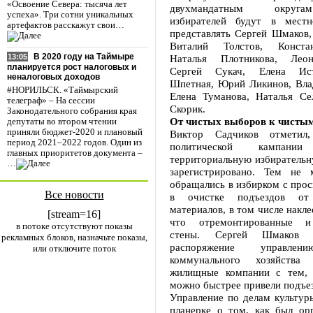
«Освоение Севера: тысяча лет
двухмандатным округ
успеха». Три сотни уникальных
избирателей будут в местн
артефактов расскажут свои…
представлять Сергей Шмаков,
Виталий Толстов, Конста
В 2020 году на Таймыре
Наталья Плотникова, Лео
13:05
планируется рост налоговых и
Сергей Сукач, Елена Ист
неналоговых доходов
Шпетная, Юрий Ликинов, Вла
#НОРИЛЬСК. «Таймырский
Елена Туманова, Наталья Се
телеграф» – На сессии
Скорик.
Законодательного собрания края
От чистых выборов к чисты
депутаты во втором чтении
приняли бюджет-2020 и плановый
Виктор Садчиков отметил
период 2021–2022 годов. Один из
политической кампан
главных приоритетов документа –
территориальную избирательн
…
зарегистрировано. Тем не 
обращались в избирком с про
Все новости
в очистке подъездов от 
материалов, в том числе накле
[stream=16]
что отремонтированные и
в потоке отсутствуют показы
стены. Сергей Шмаков
рекламных блоков, назначьте показы,
распоряжение управлен
или отключите поток
коммунального хозяйства
жилищные компании с тем, 
можно быстрее привели подъез
Управление по делам культур
планерке о том, как был орг