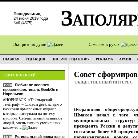
Понедельник
,
24 июня 2019 года
№6 (4675)
Экстрим по душе
С мечом в руках
ГЛАВНАЯ
РЕДАКЦИЯ
ПИСЬМО РЕДАКТОРУ
РЕКЛАМА
АРХИВ
Совет сформирова
ЛЕНТА НОВОСТЕЙ
ОБЩЕСТВЕННЫЙ ИНТЕРЕС
Любители косплея
15:00
провели фестиваль GeekOn в
Норильске
#НОРИЛЬСК. «Таймырский
телеграф» – Словом geek когда-то
Вчерашнюю общегородску
называли ярмарочных чудаков,
которые выступали на потеху
Шмаков начал с того, чт
публике. Сейчас гиками называют
муниципальных структу
людей, очень сильно увлеченных
президента России и депута
каким-то…
составила более 60 процент
парламентариев нового с
Региональный оператор не
14:10