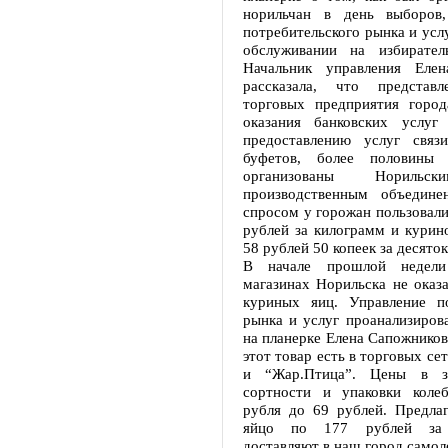
норильчан в день выборов,
потребительского рынка и усл
обслуживании на избирател
Начальник управления Елен
рассказала, что предста
торговых предприятия город
оказания банковских услу
предоставлению услуг связ
буфетов, более половины
организованы Норильск
производственным объедине
спросом у горожан пользовали
рублей за килограмм и курин
58 рублей 50 копеек за десяток
В начале прошлой недели
магазинах Норильска не оказ
куриных яиц. Управление по
рынка и услуг проанализиров
на планерке Елена Сапожников
этот товар есть в торговых се
и “Жар.Птица”. Цены в з
сортности и упаковки коле
рубля до 69 рублей. Предлаг
яйцо по 177 рублей за 
доставляют в наш город самол