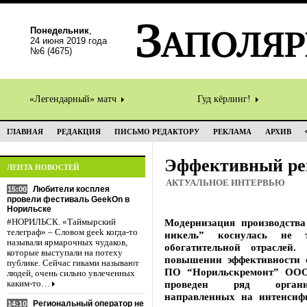
Понедельник
,
24 июня 2019 года
№6 (4675)
«Легендарный» матч
Гуд кёрлинг!
ГЛАВНАЯ
РЕДАКЦИЯ
ПИСЬМО РЕДАКТОРУ
РЕКЛАМА
АРХИВ
Эффективный ре
ЛЕНТА НОВОСТЕЙ
АКТУАЛЬНОЕ ИНТЕРВЬЮ
Любители косплея
15:00
провели фестиваль GeekOn в
Норильске
Модернизация производств
#НОРИЛЬСК. «Таймырский
телеграф» – Словом geek когда-то
никель” коснулась не т
называли ярмарочных чудаков,
обогатительной отраслей
которые выступали на потеху
повышении эффективности с
публике. Сейчас гиками называют
ПО “Норильскремонт” ООО
людей, очень сильно увлеченных
проведен ряд организа
каким-то…
направленных на интенсиф
Региональный оператор не
14:10