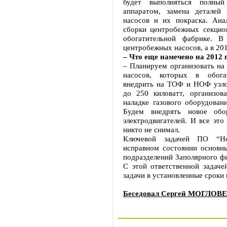
будет выполняться полный
аппаратом, замена деталей
насосов и их покраска. Ана
сборки центробежных секцио
обогатительной фабрике. 
центробежных насосов, а в 20
– Что еще намечено на 2012 
– Планируем организовать н
насосов, которых в обогат
внедрить на ТОФ и НОФ узло
до 250 киловатт, организов
наладке газового оборудован
Будем внедрять новое обо
электродвигателей. И все это
никто не снимал.
Ключевой задачей ПО “Но
исправном состоянии основн
подразделений Заполярного ф
С этой ответственной задаче
задачи в установленные сроки
Беседовал Сергей МОГЛОВ