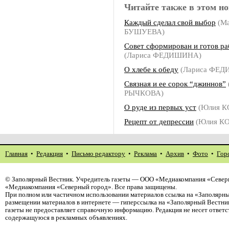
Читайте также в этом но
Каждый сделал свой выбор
(Ма
БУШУЕВА)
Совет сформирован и готов ра
(Лариса ФЕДИШИНА)
О хлебе к обеду
(Лариса ФЕ
Связная и ее сорок “джиннов”
РЫЧКОВА)
О руде из первых уст
(Юлия 
Рецепт от депрессии
(Юлия КО
Главная
•
Редакция
•
Письмо редактору
•
Реклама
•
Архив
•
Фото
•
Гор
©
Заполярный Вестник
. Учредитель газеты — ООО «Медиакомпания «Северн
«Медиакомпания «Северный город». Все права защищены.
При полном или частичном использовании материалов ссылка на «Заполярны
размещении материалов в интернете — гиперссылка на «Заполярный Вестник
газеты не предоставляет справочную информацию. Редакция не несет ответ
содержащуюся в рекламных объявлениях.