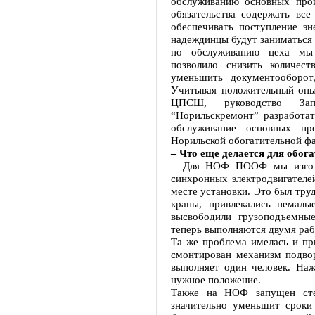
обслуживанию основных про
обязательства содержать все
обеспечивать поступление эн
надеждинцы будут заниматься 
по обслуживанию цеха мы
позволило снизить количест
уменьшить документооборот,
Учитывая положительный опы
ЦПСШ, руководство Зап
“Норильскремонт” разработат
обслуживание основных пр
Норильской обогатительной ф
– Что еще делается для обог
– Для НОФ ПООФ мы изгото
синхронных электродвигателе
месте установки. Это был тру
краны, привлекались немалы
высвободили грузоподъемны
теперь выполняются двумя ра
Та же проблема имелась и пр
смонтирован механизм подво
выполняет один человек. Наж
нужное положение.
Также на НОФ запущен сте
значительно уменьшит сроки