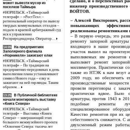
сделано, и о перспективах р
может вывезти мусор из
инженер производственного
поселков Таймыра
ВОЙТОВ.
#НОРИЛЬСК. «Таймырский
телеграф» – «РостТех» –
– Алексей Викторович, рас
региональный оператор по вывозу
повышающих эффективно
твердых коммунальных отходов –
подало в краевой арбитражный суд
реализованы ремонтниками 
иск к управлению
– В первую очередь, это раз
Росприроднадзора. Оператор…
ремонту запорной арматуры 
входящего в наше производ
На предприятиях
14:05
участок вышел на проектну
Заполярного филиала
«Норникеля» зажигают елки
выполняемых им ремонтов в
#НОРИЛЬСК. «Таймырский
выполняет ремонт запорн
телеграф» – По традиции на
миллиметров. Практически со
предприятиях-передовиках в день
также из НТЭК к нам везут а
выполнения плана устанавливают
2009 году, но обеспечить е
символ Нового года – елку и
производственные мощности
зажигают на ней гирлянды. Таким
образом…
провели переговоры с заказ
практически вдвое. Было 
В Публичной библиотеке
13:25
арматуры, против 1943 в 2010
начали монтировать выставку
подобные ремонты лу
«Книга Севера»
специализированное оборудо
#НОРИЛЬСК. «Таймырский
телеграф» – Выставка «Книга
Качество ремонтов при их це
Севера» – завершающий этап
себестоимость снижается. С а
большого межмузейного проекта
двухсменный режим работы,
«Освоение Севера: тысяча лет
персонала.