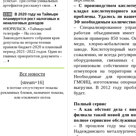
успеха». Три сотни уникальных
– С производством кислото
артефактов расскажут свои…
кладке кислотоупорного ки
В 2020 году на Таймыре
13:05
проблемы. Удалось ли ваше
планируется рост налоговых и
ЗФ необходимым количество
неналоговых доходов
– Специализированное упр
#НОРИЛЬСК. «Таймырский
работам объединения имеет
телеграф» – На сессии
помоле примерно 850 тонн. Он
Законодательного собрания края
депутаты во втором чтении
меди, хлорно-кобальтовом 
приняли бюджет-2020 и плановый
заводе. Кислотоупорный ма
период 2021–2022 годов. Один из
сожалению, не всегда регуляр
главных приоритетов документа –
оборудования, связанных с
…
организовали собственное п
огнеупоров на территории 
Все новости
Необходимые для произво
ГМОИЦ, изготовлены опорная 
[stream=16]
выгрузки. В 2012 году проб
в потоке отсутствуют показы
рекламных блоков, назначьте показы,
будет.
или отключите поток
Полный сервис
– А как обстоят дела с вн
филиала такой новой для н
полное сервисное обслужива
– В прошлом году мы созд
Надеждинского металлургиче