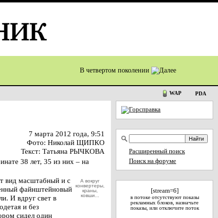
В четвертом поколении
WAP
PDA
7 марта 2012 года, 9:51
Фото: Николай ЩИПКО
Текст: Татьяна РЫЧКОВА
Расширенный поиск
ате 38 лет, 35 из них – на
Поиск на форуме
т вид масштабный и с
А вокруг
конвертеры,
гненный файнштейновый
[stream=6]
краны,
ковши...
и. И вдруг свет в
в потоке отсутствуют показы
рекламных блоков, назначьте
одетая и без
показы, или отключите поток
тором сидел один