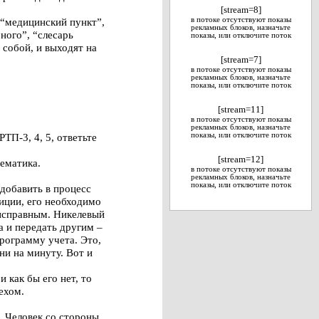
[stream=8]
 “медицинский пункт”,
в потоке отсутствуют показы
рекламных блоков, назначьте
ного”, “слесарь
показы, или отключите поток
собой, и выходят на
[stream=7]
в потоке отсутствуют показы
рекламных блоков, назначьте
показы, или отключите поток
[stream=11]
в потоке отсутствуют показы
рекламных блоков, назначьте
П-3, 4, 5, ответьте
показы, или отключите поток
[stream=12]
тематика.
в потоке отсутствуют показы
рекламных блоков, назначьте
показы, или отключите поток
добавить в процесс
диции, его необходимо
 исправным. Никелевый
а и передать другим –
рограмму учета. Это,
ни на минуту. Вот и
и как бы его нет, то
ехом.
о. Человек со стороны