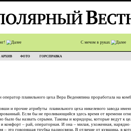
инг!
С мечом в руках
АРХИВ
ФОТО
ГОРСПРАВКА
оператор плавильного цеха Вера Веденяпина проработала на комбин
овши и прочие атрибуты плавильного цеха никелевого завода имею
нированный. Если бы не проливающийся здесь время от времени о
 было бы назвать серыми. Таковы и коридоры, которые ведут к цел
 и комфорт – рай, операторная. И она – милая, ухоженная, нарядно 
ия – это говорящая трубка радиосвязи. В отличие от кувшина, в ко