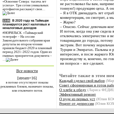
«Освоение Севера: тысяча лет
не растолковал бы вам, наприме
успеха». Три сотни уникальных
тонную!) продукцию цеха. А он
артефактов расскажут свои…
– Я в ОТК двенадцать лет отраб
конвертерщик, он смотрит, а м
В 2020 году на Таймыре
13:05
– Жарко?
планируется рост налоговых и
– Опасно. Сейчас девочкам-ко
неналоговых доходов
И потом, когда она уже сидела 
#НОРИЛЬСК. «Таймырский
отключались электричество и ве
телеграф» – На сессии
товарищами до города, потому 
Законодательного собрания края
депутаты во втором чтении
экстрим. Вот почему норильчане
приняли бюджет-2020 и плановый
Турции и Эмиратах. Пальмы и р
период 2021–2022 годов. Один из
интереснее, и после жаркого Ю
главных приоритетов документа –
производству и, конечно, по г
…
ни попроси – все сделают.
Все новости
Читайте также в этом ном
[stream=16]
Каждый сделал свой выбор
(Мар
в потоке отсутствуют показы
Совет сформирован и готов раб
рекламных блоков, назначьте показы,
О хлебе к обеду
(Лариса ФЕД
или отключите поток
Эффективный ремонт
О руде из первых уст
(Юлия КО
Рецепт от депрессии
(Юлия КОХ