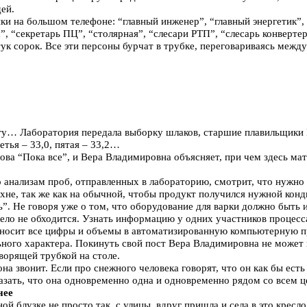
ей.
ки на большом телефоне: “главный инженер”, “главный энергетик”,
, “секретарь ПЦ”, “столярная”, “слесари РТП”, “слесарь конвертер
 сорок. Все эти персоны бурчат в трубке, переговариваясь между 
у… Лаборатория передала выборку шлаков, старшие плавильщики РТ
етья – 33,0, пятая – 33,2…
ова “Пока все”, и Вера Владимировна объясняет, при чем здесь ма
 анализам проб, отправленных в лабораторию, смотрит, что нужно 
ухне, так же как на обычной, чтобы продукт получился нужной кон
ь”. Не говоря уже о том, что оборудование для варки должно быть
дело не обходится. Узнать информацию у одних участников процесс
аносит все цифры и объемы в автоматизированную компьютерную п
ьного характера. Покинуть свой пост Вера Владимировна не может 
оворящей трубкой на столе.
она звонит. Если про снежного человека говорят, что он как бы есть 
зать, что она одновременно одна и одновременно рядом со всем ц
нее
ой блузке не просто так, с улицы, вдруг пришла и села в это кресл