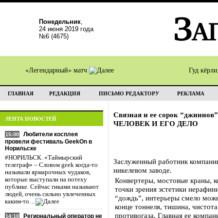
Понедельник
,
24 июня 2019 года
№6 (4675)
«Легендарный» матч
Гуд кёрл
ГЛАВНАЯ
РЕДАКЦИЯ
ПИСЬМО РЕДАКТОРУ
РЕКЛАМА
Связная и ее сорок “джиннов”
ЛЕНТА НОВОСТЕЙ
ЧЕЛОВЕК И ЕГО ДЕЛО
Любители косплея
15:00
провели фестиваль GeekOn в
Норильске
#НОРИЛЬСК. «Таймырский
Заслуженный работник компании 
телеграф» – Словом geek когда-то
никелевом заводе.
называли ярмарочных чудаков,
которые выступали на потеху
Конвертеры, мостовые краны, к
публике. Сейчас гиками называют
точки зрения эстетики нерафи
людей, очень сильно увлеченных
“дождь”, интерьеры смело можно
каким-то…
конце тоннеля, тишина, чистота
противогаза. Главная ее компан
Региональный оператор не
14:10