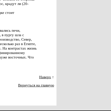
с, крадут ли (20-
дке стоит
вались печи,
 в пургу шла с
оизводство, Север,
сколько раз в Египте,
. На контрастах жизнь
рафинированному
хуже восточных. Что
Наверх
↑
Вернуться на главную