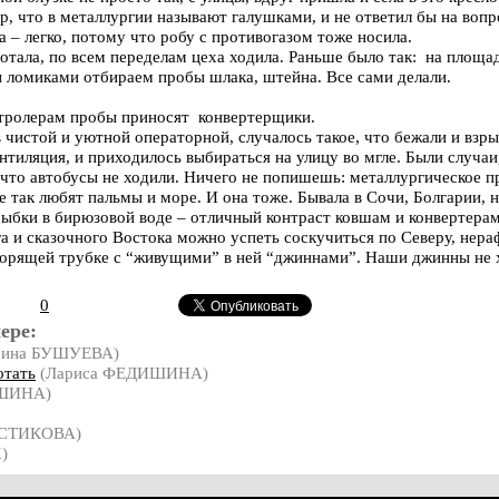
р, что в металлургии называют галушками, и не ответил бы на вопро
а – легко, потому что робу с противогазом тоже носила.
отала, по всем переделам цеха ходила. Раньше было так: на площа
ы ломиками отбираем пробы шлака, штейна. Все сами делали.
нтролерам пробы приносят конвертерщики.
в чистой и уютной операторной, случалось такое, что бежали и взры
нтиляция, и приходилось выбираться на улицу во мгле. Были случаи,
что автобусы не ходили. Ничего не попишешь: металлургическое пр
 так любят пальмы и море. И она тоже. Бывала в Сочи, Болгарии, не
ыбки в бирюзовой воде – отличный контраст ковшам и конвертерам
га и сказочного Востока можно успеть соскучиться по Северу, не
оворящей трубке с “живущими” в ней “джиннами”. Наши джинны не 
0
ере:
ина БУШУЕВА)
отать
(Лариса ФЕДИШИНА)
ИШИНА)
СТИКОВА)
)