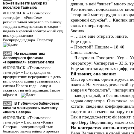
может вывезти мусор из
джинн, в ней “живет” много люд
поселков Таймыра
Кто именно, подсказывают кноп
#НОРИЛЬСК. «Таймырский
“старший мастер рудного двора”
телеграф» – «РостТех» –
крановой службы”… Кнопок штук
региональный оператор по вывозу
связь с оператором.
твердых коммунальных отходов –
Звонок.
подало в краевой арбитражный суд
иск к управлению
– …Там еще открыто, идите.
Росприроднадзора. Оператор…
Еще один.
– Простой? Пишем – 18.40.
Снова звонок.
На предприятиях
14:05
– Я слушаю. Говорите. Угу… Уг
Заполярного филиала
«Норникеля» зажигают елки
оператору! Четвертая – 33,6, тр
#НОРИЛЬСК. «Таймырский
Еще много загадочных цифр, сл
телеграф» – По традиции на
Ей звонят, она звонит
предприятиях-передовиках в день
Мастер смены, ориентируясь по
выполнения плана устанавливают
плавки. На металлургической к
символ Нового года – елку и
вовремя “посолить”, “поперчит
зажигают на ней гирлянды. Таким
образом…
– завод старый, и без поломок 
задача оператора. Она также з
В Публичной библиотеке
13:25
кстати, сведения конфиденциал
начали монтировать выставку
сидят они на смене на пару с г
«Книга Севера»
Так и продолжается: ей звонят, 
#НОРИЛЬСК. «Таймырский
про Веру Веденяпину можно ска
телеграф» – Выставка «Книга
Севера» – завершающий этап
На контрастах жизнь интерес
большого межмузейного проекта
Вера Веденяпина в своей нарядн