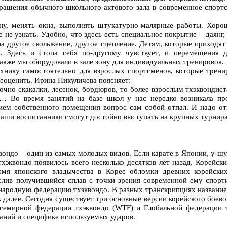
ращения обычного школьного актового зала в современное спорт
ну, менять окна, выполнять штукатурно-малярные работы. Хоро
 не узнать. Удобно, что здесь есть специальное покрытие – даянг
 другое скольжение, другое сцепление. Детям, которые приходят 
я. Здесь и стопа себя по-другому чувствует, и перемещения 
Также мы оборудовали в зале зону для индивидуальных тренировок.
хнику самостоятельно для взрослых спортсменов, которые трени
еоценить. Ирина Никуличева поясняет:
точно скакалки, лесенок, бордюров, то более взрослым тхэквонди
… Во время занятий на базе школ у нас нередко возникала про
ием собственного помещения вопрос сам собой отпал. И надо отм
наши воспитанники смогут достойно выступать на крупных турнирах
вондо – один из самых молодых видов. Если карате в Японии, у-шу
тхэквондо появилось всего несколько десятков лет назад. Корейск
емя японского владычества в Корее обломки древних корейски
слив получившийся сплав с точки зрения современной ему спорт
ародную федерацию тхэквондо. В разных транскрипциях название 
ак далее. Сегодня существует три основные версии корейского бое
Всемирной федерации тхэквондо (WTF) и Глобальной федерации 
ваний и специфике используемых ударов.