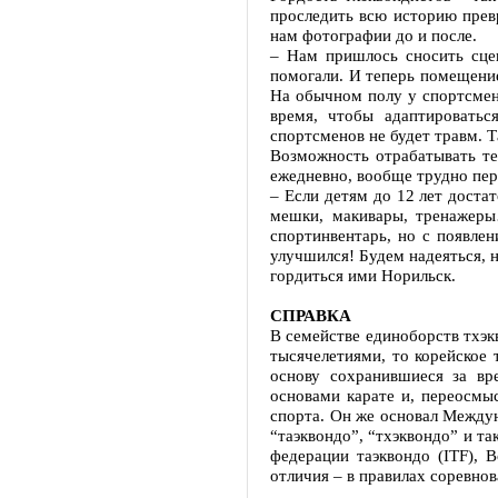
проследить всю историю прев
нам фотографии до и после.
– Нам пришлось сносить сце
помогали. И теперь помещение
На обычном полу у спортсмена
время, чтобы адаптироватьс
спортсменов не будет травм. 
Возможность отрабатывать те
ежедневно, вообще трудно пер
– Если детям до 12 лет доста
мешки, макивары, тренажеры
спортинвентарь, но с появлен
улучшился! Будем надеяться, 
гордиться ими Норильск.
СПРАВКА
В семействе единоборств тхэк
тысячелетиями, то корейское 
основу сохранившиеся за вр
основами карате и, переосмы
спорта. Он же основал Междун
“таэквондо”, “тхэквондо” и т
федерации таэквондо (ITF), 
отличия – в правилах соревно