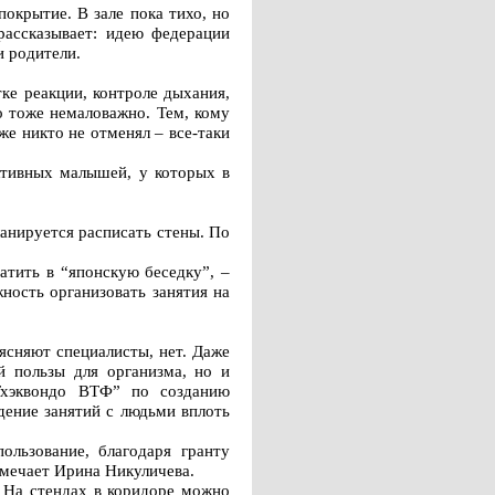
окрытие. В зале пока тихо, но
рассказывает: идею федерации
 родители.
ке реакции, контроле дыхания,
о тоже немаловажно. Тем, кому
же никто не отменял – все-таки
ктивных малышей, у которых в
анируется расписать стены. По
атить в “японскую беседку”, –
ность организовать занятия на
ясняют специалисты, нет. Даже
й пользы для организма, но и
Тхэквондо ВТФ” по созданию
дение занятий с людьми вплоть
ользование, благодаря гранту
тмечает Ирина Никуличева.
. На стендах в коридоре можно