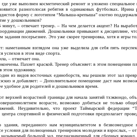
где уже выполнен косметический ремонт и уложено специальное п
появится разноголосая ребятня в одинаковых футболках. Ирина 
вондистов форму с логотипом “Малыша-крепыша” охотно поддержали
ятие у дошкольников?
 минут, – отвечает тренер. – На чем делается акцент? На выработ
координации движений. Дошкольники привыкают к дисциплине, чт
м задания посерьезнее. Это уже скорее тренировка, хотя и игры то
т: наметанным взглядом она уже выделила для себя пять перспе
я успехов в этом виде спорта.
ила, – отмечает она.
окончены. Пахнет краской. Тренер объясняет: в этом помещении пл
в этом художнику.
один из видов восточных единоборств, мы решили этот зал превр
эскиз и добавляет: – Дополнительное помещение даст нам возмож
е удобное для родителей и дошкольников время.
т верхней возрастной границы для начала занятий тхэквондо, объ
совершеннолетнем возрасте, возможно добиться не только обще
жений. Неудивительно, что проект Таймырской федерации “
 центра спортивной и физической подготовки предполагает прове
о здания, переданного нам муниципалитетом в безвозмездное п
се условия для полноценных тренировок молодежи и взрослых, – о
к называемый большой зал, предназначенный для сборных команд