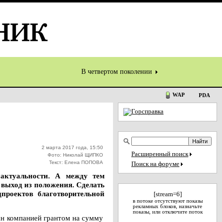
В четвертом поколении
WAP
PDA
2 марта 2017 года, 15:50
Расширенный поиск
Фото: Николай ЩИПКО
Текст: Елена ПОПОВА
Поиск на форуме
 актуальности. А между тем
выход из положения. Сделать
цпроектов благотворительной
[stream=6]
в потоке отсутствуют показы
рекламных блоков, назначьте
показы, или отключите поток
ан компанией грантом на сумму