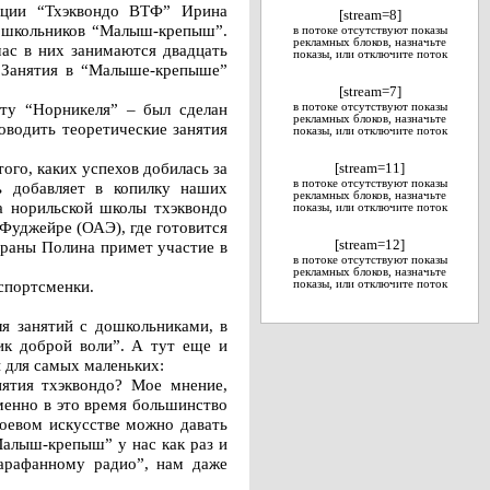
рации “Тхэквондо ВТФ” Ирина
[stream=8]
дошкольников “Малыш-крепыш”.
в потоке отсутствуют показы
рекламных блоков, назначьте
час в них занимаются двадцать
показы, или отключите поток
. Занятия в “Малыше-крепыше”
[stream=7]
нту “Норникеля” – был сделан
в потоке отсутствуют показы
рекламных блоков, назначьте
оводить теоретические занятия
показы, или отключите поток
го, каких успехов добилась за
[stream=11]
в потоке отсутствуют показы
ь добавляет в копилку наших
рекламных блоков, назначьте
а норильской школы тхэквондо
показы, или отключите поток
 Фуджейре (ОАЭ), где готовится
траны Полина примет участие в
[stream=12]
в потоке отсутствуют показы
рекламных блоков, назначьте
спортсменки.
показы, или отключите поток
ля занятий с дошкольниками, в
ик доброй воли”. А тут еще и
 для самых маленьких:
нятия тхэквондо? Мое мнение,
именно в это время большинство
боевом искусстве можно давать
Малыш-крепыш” у нас как раз и
арафанному радио”, нам даже