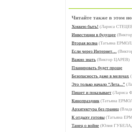
Читайте также в этом но
Хоккею быть!
(Лариса СТЕЦЕ
Инвестиции в будущее
(Викто
Вторая волна
(Татьяна ЕРМО
Если через Интернет…
(Викто
Важно знать
(Виктор ЦАРЕВ)
Планировать будет проще
Безопасность даже в мелочах
(
Это только начало “Лета...”
(Л
Пишет и показывает
(Лариса
Кинопраздник
(Татьяна ЕРМО
Архитектура без границ
(Влад
К отдыху готовы
(Татьяна ЕР
Танец о войне
(Юлия ГУБЕЛА