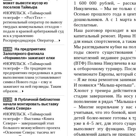
1 600 000 рублей, – расска
может вывезти мусор из
поселков Таймыра
Никуличева. – Мы не только 
#НОРИЛЬСК. «Таймырский
Осенью прошлого года в цент
телеграф» – «РостТех» –
дошкольников. А с 1 марта 
региональный оператор по вывозу
бесплатные.
твердых коммунальных отходов –
Наш разговор проходит в кон
подало в краевой арбитражный суд
капитальный ремонт. Ирина Ни
иск к управлению
Росприроднадзора. Оператор…
для юных спортсменов, а такж
Мы разглядываем кубки на пол
На предприятиях
14:05
годы своего существования 
Заполярного филиала
впечатлений недавнее радост
«Норникеля» зажигают елки
(ВТФ) Полина Никуличева в кат
#НОРИЛЬСК. «Таймырский
к отборочному турниру. После
телеграф» – По традиции на
предприятиях-передовиках в день
чемпионате Европы, который с
выполнения плана устанавливают
– Я же пока ремонтом занимаю
символ Нового года – елку и
И появился “Малыш-крепыш”
зажигают на ней гирлянды. Таким
Хлопот у тренера действител
образом…
стадии завершения. На носу 
В Публичной библиотеке
13:25
пополнение в рядах “Малыша-к
начали монтировать выставку
– Многие норильчане у нас 
«Книга Севера»
учитывая, что это боевой, кон
#НОРИЛЬСК. «Таймырский
детей более-менее готовы к т
телеграф» – Выставка «Книга
уже в 4–5 лет, для этого сущ
Севера» – завершающий этап
большого межмузейного проекта
выполняет эту функцию. Пер
«Освоение Севера: тысяча лет
объявлений давать не пришлос