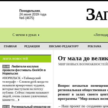
Понедельник
,
24 июня 2019 года
№6 (4675)
С мечом в руках
«Легенда
ГЛАВНАЯ
РЕДАКЦИЯ
ПИСЬМО РЕДАКТОРУ
РЕКЛАМА
От мала до вели
ЛЕНТА НОВОСТЕЙ
МИР НОВЫХ ВОЗМОЖНОСТЕЙ
Любители косплея
15:00
провели фестиваль GeekOn в
Норильске
#НОРИЛЬСК. «Таймырский
телеграф» – Словом geek когда-то
Вопрос нехватки помещени
называли ярмарочных чудаков,
которые выступали на потеху
региональная общественная 
публике. Сейчас гиками называют
ремонт в залах своего цен
людей, очень сильно увлеченных
программы “Мир новых возм
каким-то…
– Наш проект по созданию цен
Региональный оператор не
14:10