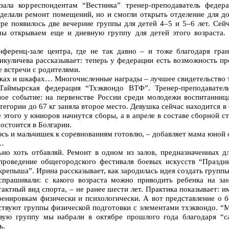
зала корреспондентам “Вестника” тренер-преподаватель феде
сделали ремонт помещений, но и смогли открыть отделение для 
ре появилось две вечерние группы для детей 4–5 и 5–6 лет. Сей
мы открываем еще и дневную группу для детей этого возраста
ференц-зале центра, где не так давно – и тоже благодаря гра
куличева рассказывает: теперь у федерации есть возможность пр
е встречи с родителями.
ках и шкафах… Многочисленные награды – лучшее свидетельство то
Таймырская федерация “Тхэквондо ВТФ”. Тренер-преподавател
ное событие: на первенстве России среди молодежи воспитанниц
егории до 67 кг заняла второе место. Девушка сейчас находится в
 этого у юниоров начнутся сборы, а в апреле в составе сборной с
остоится в Болгарии.
сь и мальчишек к соревнованиям готовлю, – добавляет мама юной 
…
ьно хоть отбавляй. Ремонт в одном из залов, предназначенных д
проведение общегородского фестиваля боевых искусств “Праздн
репыша”. Ирина рассказывает, как зародилась идея создать группы
спрашивали: с какого возраста можно приводить ребенка на за
тактный вид спорта, – не ранее шести лет. Практика показывает: 
ренировкам физически и психологически. А вот представление о 
ествуют группы физической подготовки с элементами тхэквондо. “
вую группу мы набрали в октябре прошлого года благодаря “с
ь.