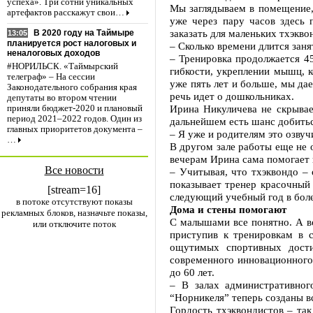
успеха». Три сотни уникальных
Мы заглядываем в помещение, 
артефактов расскажут свои…
уже через пару часов здесь 
заказать для маленьких тхэк
В 2020 году на Таймыре
13:05
планируется рост налоговых и
– Сколько времени длится зан
неналоговых доходов
– Тренировка продолжается 45
#НОРИЛЬСК. «Таймырский
гибкости, укреплении мышц, 
телеграф» – На сессии
уже пять лет и больше, мы дае
Законодательного собрания края
речь идет о дошкольниках.
депутаты во втором чтении
Ирина Никуличева не скрывае
приняли бюджет-2020 и плановый
период 2021–2022 годов. Один из
дальнейшем есть шанс добитьс
главных приоритетов документа –
– Я уже и родителям это озвуч
…
В другом зале работы еще не 
вечерам Ирина сама помогает 
Все новости
– Учитывая, что тхэквондо – 
показывает тренер красочный 
[stream=16]
следующий учебный год в боле
в потоке отсутствуют показы
Дома и стены помогают
рекламных блоков, назначьте показы,
С малышами все понятно. А во
или отключите поток
приступив к тренировкам в 
ощутимых спортивных дости
современного инновационного
до 60 лет.
– В залах административног
“Норникеля” теперь созданы в
Гордость тхэквондистов – та