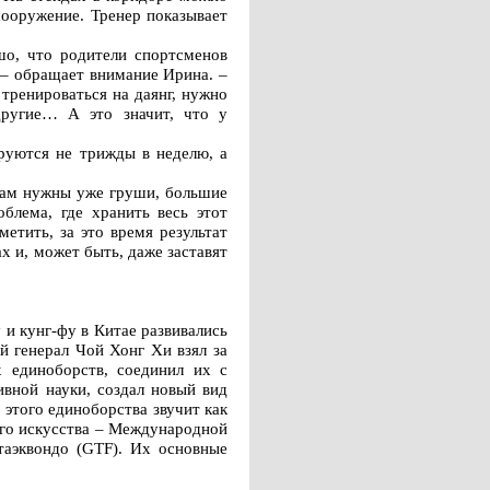
сооружение. Тренер показывает
шо, что родители спортсменов
, – обращает внимание Ирина. –
тренироваться на даянг, нужно
другие… А это значит, что у
руются не трижды в неделю, а
стам нужны уже груши, большие
блема, где хранить весь этот
етить, за это время результат
 и, может быть, даже заставят
 и кунг-фу в Китае развивались
ий генерал Чой Хонг Хи взял за
х единоборств, соединил их с
ивной науки, создал новый вид
этого единоборства звучит как
вого искусства – Международной
таэквондо (GTF). Их основные